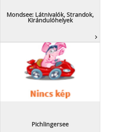
Mondsee: Látnivalók, Strandok,
Kirándulóhelyek
navigate_next
Pichlingersee