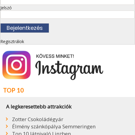
Jelszó
Regisztrálok
TOP 10
A legkeresettebb attrakciók
Zotter Csokoládégyár
Élmény szánkópálya Semmeringen
Top 10 látnivaló Linzben