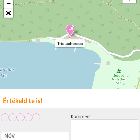
−
Tristachersee
Értékeld te is!
Komment