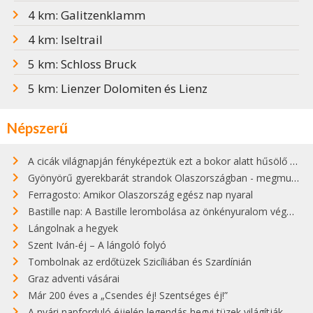
4 km: Galitzenklamm
4 km: Iseltrail
5 km: Schloss Bruck
5 km: Lienzer Dolomiten és Lienz
Népszerű
A cicák világnapján fényképeztük ezt a bokor alatt hűsölő cicát Kisorosziban
Gyönyörű gyerekbarát strandok Olaszországban - megmutatjuk a 15 legjobbat
Ferragosto: Amikor Olaszország egész nap nyaral
Bastille nap: A Bastille lerombolása az önkényuralom végét jelentette
Lángolnak a hegyek
Szent Iván-éj – A lángoló folyó
Tombolnak az erdőtüzek Szicíliában és Szardínián
Graz adventi vásárai
Már 200 éves a „Csendes éj! Szentséges éj!”
A nyári napforduló éjjelén legendás hegyi tüzek világítják meg Zugspitzét