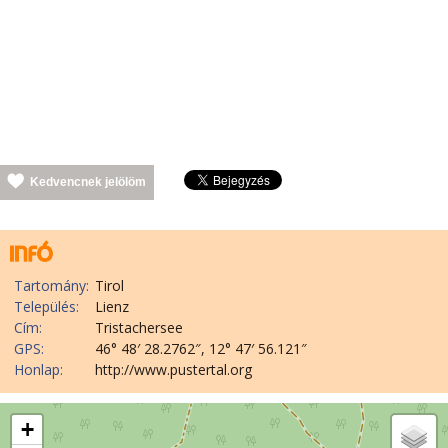
Kedvencnek jelölöm
Tartomány:
Tirol
Település:
Lienz
Cím:
Tristachersee
GPS:
46° 48′ 28.2762″, 12° 47′ 56.121″
Honlap:
http://www.pustertal.org
+