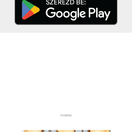
hirdetés