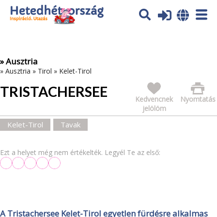
Az oldal sütiket (cookies) használ. További tájékoztatás itt:
Adatvédelmi tájékoztató
Ok
» Ausztria
»
Ausztria
»
Tirol
»
Kelet-Tirol
TRISTACHERSEE
Kedvencnek
Nyomtatás
jelölöm
Kelet-Tirol
Tavak
Ezt a helyet még nem értékelték. Legyél Te az első:
A Tristachersee Kelet-Tirol egyetlen fürdésre alkalmas