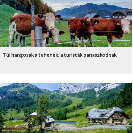
Túl hangosak a tehenek, a turisták panaszkodnak