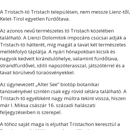
A Tristach-tó Tristach településen, nem messze Lienz-től,
Kelet-Tirol egyetlen fürdőtava.
Az azonos nevű természetes tó Tristach közelében
található. A Lienzi Dolomitok impozáns csúcsai adják a
Tristach-tó hátterét, míg magát a tavat két természetes
mellékfolyó táplálja. A nyári hónapokban kicsik és
nagyok kedvelt kirándulóhelye, valamint fürdőtava,
strandfürdővel, idilli napozóterasszal, játszótérrel és a
tavat körülvevő túraösvényekkel.
Az úgynevezett „Alter See” biotóp botanikai
tanösvényével szintén csak egy rövid sétára található. A
Tristach-tó egyébként nagy múltra tekint vissza, hiszen
már I. Miksa császár 16. századi halászati
feljegyzéseiben is szerepel.
A tóhoz saját maga is eljuthat Tristachon keresztül a