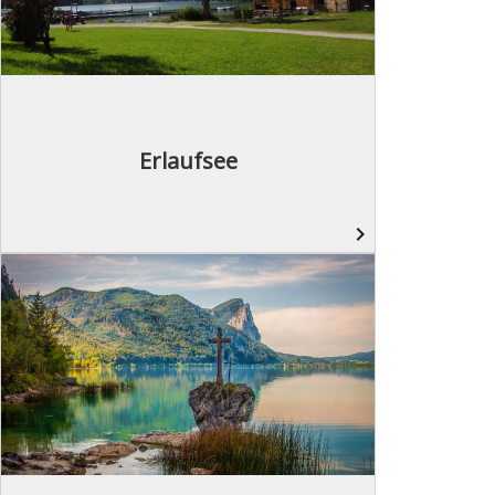
Erlaufsee
navigate_next