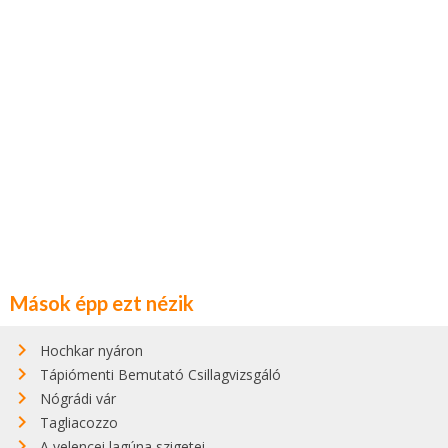
Mások épp ezt nézik
Hochkar nyáron
Tápiómenti Bemutató Csillagvizsgáló
Nógrádi vár
Tagliacozzo
A velencei lagúna szigetei