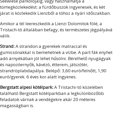
Seewiese parkolójáig, vagy használhatja a
tömegközlekedést: a fürdőbuszok ingyenesek, és két
járat is közlekedik Lienzből a tóhoz a nyári időszakban.
Amikor a tél leereszkedik a Lienzi Dolomitok fölé, a
Tristach-tó általában befagy, és természetes jégpályává
válik.
Strand:
A strandon a gyerekek matraccal és
gumicsónakkal is bemehetnek a vízbe. A part fák enyhet
adó árnyékában jól lehet hűsölni. Bérelhető nyugágyak
és napozóernyők, kávézó, étterem, játszótér,
strandröplabdapálya. Belépő: 3,60 euró/felnőtt, 1,90
euró/gyerek. 6 éves kor alatt ingyenes.
Bergstatt alpesi kötélpark:
A Tristachi-tó közelében
található Bergstatt kötélparkban a legkülönbözőbb
feladatok várnak a vendégekre akár 20 méteres
magasságban is.