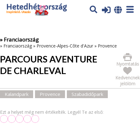
Az oldal sütiket (cookies) használ. További tájékoztatás itt:
Adatvédelmi tájékoztató
Ok
» Franciaország
»
Franciaország
»
Provence-Alpes-Côte d'Azur
»
Provence
PARCOURS AVENTURE
Nyomtatás
DE CHARLEVAL
Kedvencnek
jelölöm
Kalandpark
Provence
Szabadidőpark
Ezt a helyet még nem értékelték. Legyél Te az első: