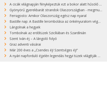
A cicák világnapján fényképeztük ezt a bokor alatt hűsölő cicát Kisorosziban
Gyönyörű gyerekbarát strandok Olaszországban - megmutatjuk a 15 legjobbat
Ferragosto: Amikor Olaszország egész nap nyaral
Bastille nap: A Bastille lerombolása az önkényuralom végét jelentette
Lángolnak a hegyek
Tombolnak az erdőtüzek Szicíliában és Szardínián
Szent Iván-éj – A lángoló folyó
Graz adventi vásárai
Már 200 éves a „Csendes éj! Szentséges éj!”
A nyári napforduló éjjelén legendás hegyi tüzek világítják meg Zugspitzét