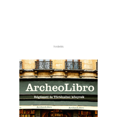
hirdetés