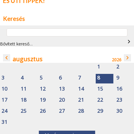
ÉS ÚTI TIPPEK!
Keresés
navigate_next
Bővített kereső…
navigate_before
navigate_next
augusztus
2026
1
2
3
4
5
6
7
8
9
10
11
12
13
14
15
16
17
18
19
20
21
22
23
24
25
26
27
28
29
30
31