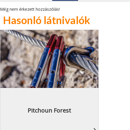
Még nem érkezett hozzászólás!
Hasonló látnivalók
Pitchoun Forest
navigate_next