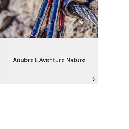
Aoubre L'Aventure Nature
navigate_next