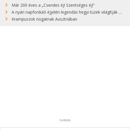
Már 200 éves a „Csendes éj! Szentséges éj!”
A nyári napforduló éjjelén legendás hegyi tüzek világítják meg Zugspitzét
Krampuszok riogatnak Ausztriában
hirdetés