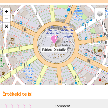
+
−
Párizsi Diadalív
Értékeld te is!
Komment