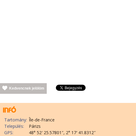
Kedvencnek jelölöm
Tartomány:
Île-de-France
Település:
Párizs
GPS:
48° 52′ 25.57801″, 2° 17′ 41.8312″