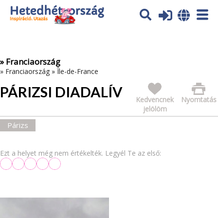
Az oldal sütiket (cookies) használ. További tájékoztatás itt:
Adatvédelmi tájékoztató
Ok
» Franciaország
»
Franciaország
»
Île-de-France
PÁRIZSI DIADALÍV
Kedvencnek
Nyomtatás
jelölöm
Párizs
Ezt a helyet még nem értékelték. Legyél Te az első: