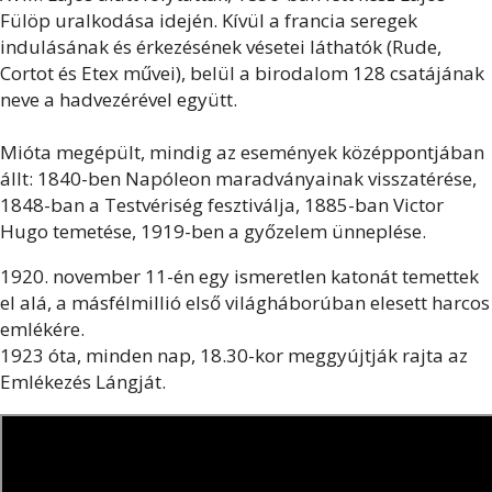
Fülöp uralkodása idején. Kívül a francia seregek
indulásának és érkezésének vésetei láthatók (Rude,
Cortot és Etex művei), belül a birodalom 128 csatájának
neve a hadvezérével együtt.
Mióta megépült, mindig az események középpontjában
állt: 1840-ben Napóleon maradványainak visszatérése,
1848-ban a Testvériség fesztiválja, 1885-ban Victor
Hugo temetése, 1919-ben a győzelem ünneplése.
1920. november 11-én egy ismeretlen katonát temettek
el alá, a másfélmillió első világháborúban elesett harcos
emlékére.
1923 óta, minden nap, 18.30-kor meggyújtják rajta az
Emlékezés Lángját.