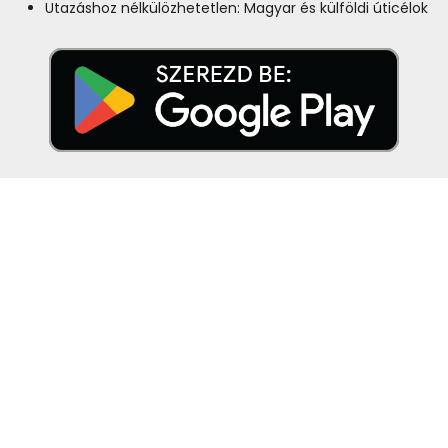
Utazáshoz nélkülözhetetlen: Magyar és külföldi úticélok