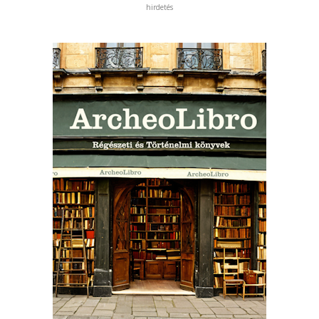
hirdetés