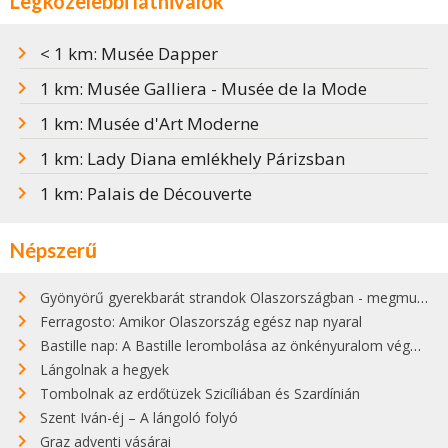
Legközelebbi látnivalók
< 1 km: Musée Dapper
1 km: Musée Galliera - Musée de la Mode
1 km: Musée d'Art Moderne
1 km: Lady Diana emlékhely Párizsban
1 km: Palais de Découverte
Népszerű
Gyönyörű gyerekbarát strandok Olaszországban - megmutatjuk a 15 legjobbat
Ferragosto: Amikor Olaszország egész nap nyaral
Bastille nap: A Bastille lerombolása az önkényuralom végét jelentette
Lángolnak a hegyek
Tombolnak az erdőtüzek Szicíliában és Szardínián
Szent Iván-éj – A lángoló folyó
Graz adventi vásárai