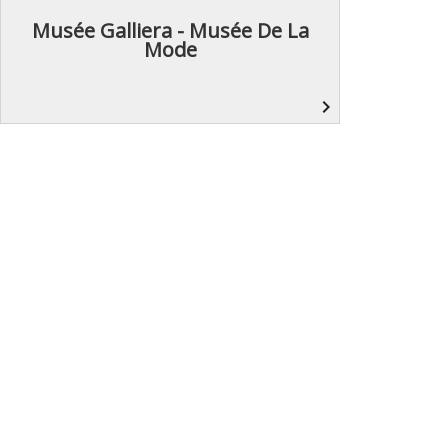
Musée Galliera - Musée De La
Mode
navigate_next