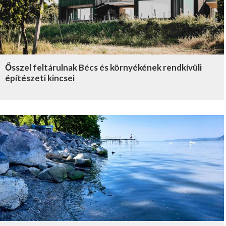
Ősszel feltárulnak Bécs és környékének rendkívüli
építészeti kincsei