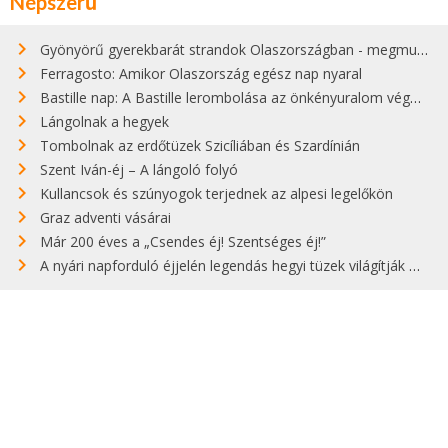
Népszerű
Gyönyörű gyerekbarát strandok Olaszországban - megmutatjuk a 15 legjobbat
Ferragosto: Amikor Olaszország egész nap nyaral
Bastille nap: A Bastille lerombolása az önkényuralom végét jelentette
Lángolnak a hegyek
Tombolnak az erdőtüzek Szicíliában és Szardínián
Szent Iván-éj – A lángoló folyó
Kullancsok és szúnyogok terjednek az alpesi legelőkön
Graz adventi vásárai
Már 200 éves a „Csendes éj! Szentséges éj!”
A nyári napforduló éjjelén legendás hegyi tüzek világítják meg Zugspitzét