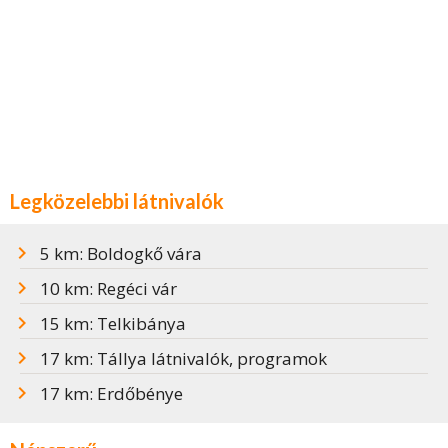
Legközelebbi látnivalók
5 km: Boldogkő vára
10 km: Regéci vár
15 km: Telkibánya
17 km: Tállya látnivalók, programok
17 km: Erdőbénye