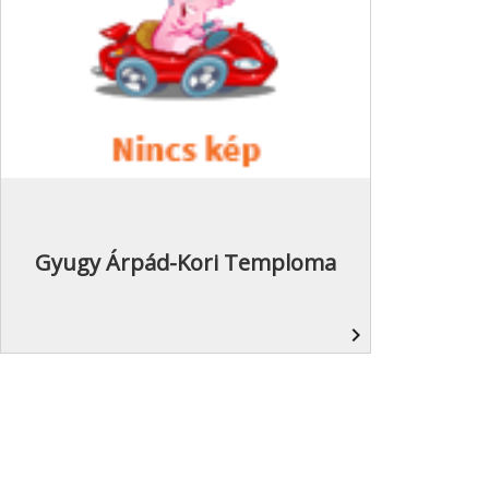
Gyugy Árpád-Kori Temploma
navigate_next