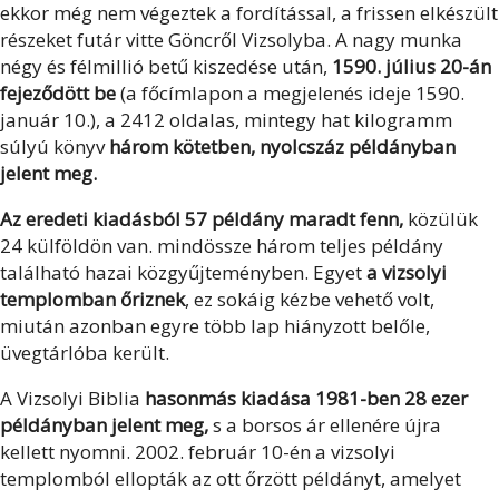
ekkor még nem végeztek a fordítással, a frissen elkészült
részeket futár vitte Göncről Vizsolyba. A nagy munka
négy és félmillió betű kiszedése után,
1590. július 20-án
fejeződött be
(a főcímlapon a megjelenés ideje 1590.
január 10.), a 2412 oldalas, mintegy hat kilogramm
súlyú könyv
három kötetben, nyolcszáz példányban
jelent meg.
Az eredeti kiadásból 57 példány maradt fenn,
közülük
24 külföldön van. mindössze három teljes példány
található hazai közgyűjteményben. Egyet
a vizsolyi
templomban őriznek
, ez sokáig kézbe vehető volt,
miután azonban egyre több lap hiányzott belőle,
üvegtárlóba került.
A Vizsolyi Biblia
hasonmás kiadása 1981-ben 28 ezer
példányban jelent meg,
s a borsos ár ellenére újra
kellett nyomni. 2002. február 10-én a vizsolyi
templomból ellopták az ott őrzött példányt, amelyet