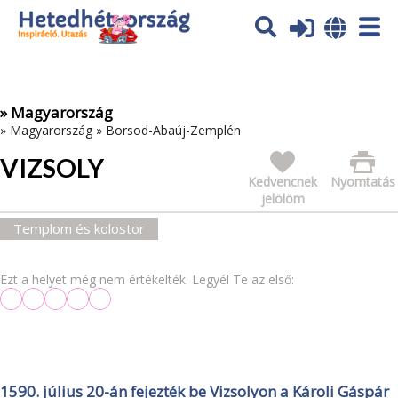
Az oldal sütiket (cookies) használ. További tájékoztatás itt:
Adatvédelmi tájékoztató
Ok
» Magyarország
»
Magyarország
»
Borsod-Abaúj-Zemplén
VIZSOLY
Kedvencnek
Nyomtatás
jelölöm
Templom és kolostor
Ezt a helyet még nem értékelték. Legyél Te az első:
1590. július 20-án fejezték be Vizsolyon a Károli Gáspár