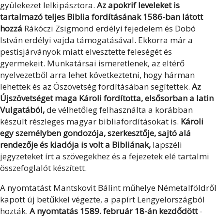
gyülekezet lelkipásztora.
Az apokrif leveleket is
tartalmazó teljes Biblia fordításának 1586-ban látott
hozzá
Rákóczi Zsigmond erdélyi fejedelem és Dobó
István erdélyi vajda támogatásával. Ekkorra már a
pestisjárványok miatt elvesztette feleségét és
gyermekeit. Munkatársai ismeretlenek, az eltérő
nyelvezetből arra lehet következtetni, hogy hárman
lehettek és az Ószövetség fordításában segítettek.
Az
Újszövetséget maga Károli fordította, elsősorban a latin
Vulgatából,
de vélhetőleg felhasználta a korábban
készült részleges magyar bibliafordításokat is.
Károli
egy személyben gondozója, szerkesztője, sajtó alá
rendezője és kiadója is volt a Bibliának,
lapszéli
jegyzeteket írt a szövegekhez és a fejezetek elé tartalmi
összefoglalót készített.
A nyomtatást Mantskovit Bálint műhelye Németalföldről
kapott új betűkkel végezte, a papírt Lengyelországból
hozták.
A nyomtatás 1589. február 18-án kezdődött
-