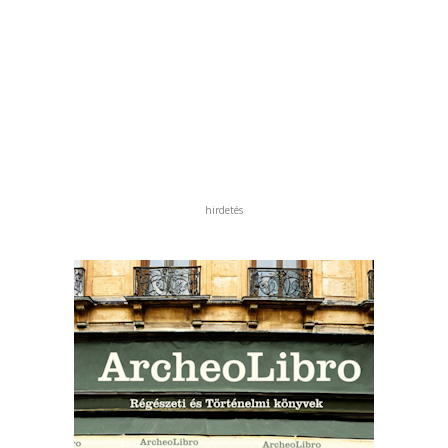
hirdetés