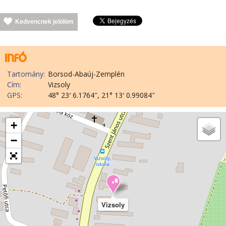
Kedvencnek jelölöm
Tartomány:
Borsod-Abaúj-Zemplén
Cím:
Vizsoly
GPS:
48° 23′ 6.1764″, 21° 13′ 0.99084″
+
−
Vizsoly