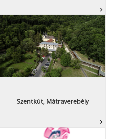
navigate_next
Szentkút, Mátraverebély
navigate_next