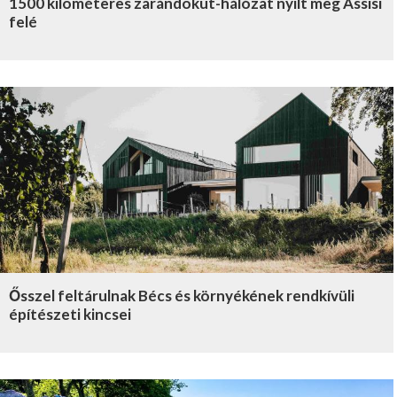
1500 kilométeres zarándokút-hálózat nyílt meg Assisi
felé
Ősszel feltárulnak Bécs és környékének rendkívüli
építészeti kincsei