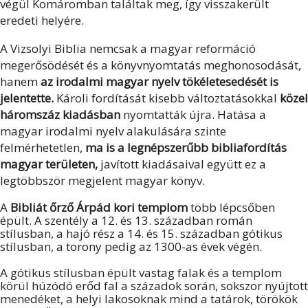
végül Komáromban találtak meg, így visszakerült
eredeti helyére.
A Vizsolyi Biblia nemcsak a magyar reformáció
megerősödését és a könyvnyomtatás meghonosodását,
hanem
az irodalmi magyar nyelv tökéletesedését is
jelentette.
Károli fordítását kisebb változtatásokkal
közel
háromszáz kiadásban
nyomtatták újra. Hatása a
magyar irodalmi nyelv alakulására szinte
felmérhetetlen,
ma is a legnépszerűbb bibliafordítás
magyar területen,
javított kiadásaival együtt ez a
legtöbbször megjelent magyar könyv.
A
Bibliát őrző Árpád kori templom
több lépcsőben
épült. A szentély a 12. és 13. században román
stílusban, a hajó rész a 14. és 15. században gótikus
stílusban, a torony pedig az 1300-as évek végén.
A gótikus stílusban épült vastag falak és a templom
körül húzódó erőd fal a századok során, sokszor nyújtott
menedéket, a helyi lakosoknak mind a tatárok, törökök