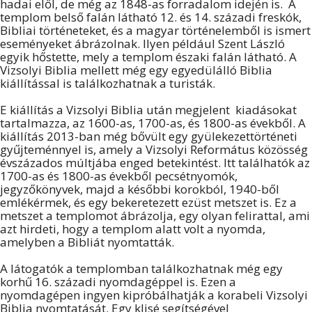
hadai elől, de még az 1848-as forradalom idején is. A
templom belső falán látható 12. és 14. századi freskók,
Bibliai történeteket, és a magyar történelemből is ismert
eseményeket ábrázolnak. Ilyen például Szent László
egyik hőstette, mely a templom északi falán látható. A
Vizsolyi Biblia mellett még egy egyedülálló Biblia
kiállítással is találkozhatnak a turisták.
E kiállítás a Vizsolyi Biblia után megjelent kiadásokat
tartalmazza, az 1600-as, 1700-as, és 1800-as évekből. A
kiállítás 2013-ban még bővült egy gyülekezettörténeti
gyűjteménnyel is, amely a Vizsolyi Református közösség
évszázados múltjába enged betekintést. Itt találhatók az
1700-as és 1800-as évekből pecsétnyomók,
jegyzőkönyvek, majd a későbbi korokból, 1940-ből
emlékérmek, és egy bekeretezett ezüst metszet is. Ez a
metszet a templomot ábrázolja, egy olyan felirattal, ami
azt hirdeti, hogy a templom alatt volt a nyomda,
amelyben a Bibliát nyomtatták.
A látogatók a templomban találkozhatnak még egy
korhű 16. századi nyomdagéppel is. Ezen a
nyomdagépen ingyen kipróbálhatják a korabeli Vizsolyi
Biblia nyomtatását. Egy klisé segítségével