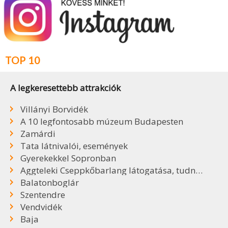
TOP 10
A legkeresettebb attrakciók
Villányi Borvidék
A 10 legfontosabb múzeum Budapesten
Zamárdi
Tata látnivalói, események
Gyerekekkel Sopronban
Aggteleki Cseppkőbarlang látogatása, tudnivalók
Balatonboglár
Szentendre
Vendvidék
Baja