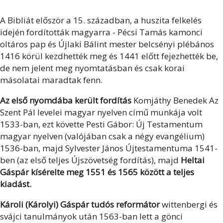
A Bibliát először a 15. században, a huszita felkelés
idején fordították magyarra - Pécsi Tamás kamonci
oltáros pap és Újlaki Bálint mester belcsényi plébános
1416 körül kezdhették meg és 1441 előtt fejezhették be,
de nem jelent meg nyomtatásban és csak korai
másolatai maradtak fenn.
Az első nyomdába került fordítás
Komjáthy Benedek Az
Szent Pál levelei magyar nyelven című munkája volt
1533-ban, ezt követte Pesti Gábor: Új Testamentum
magyar nyelven (valójában csak a négy evangélium)
1536-ban, majd Sylvester János Újtestamentuma 1541-
ben (az első teljes Újszövetség fordítás), majd
Heltai
Gáspár kísérelte meg 1551 és 1565 között a teljes
kiadást.
Károli (Károlyi) Gáspár tudós reformátor
wittenbergi és
svájci tanulmányok után 1563-ban lett a gönci