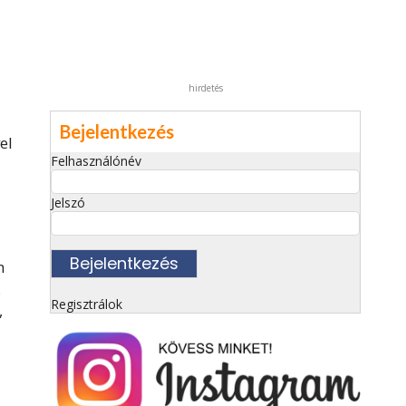
l
hirdetés
Bejelentkezés
el
Felhasználónév
Jelszó
n
.
Regisztrálok
,