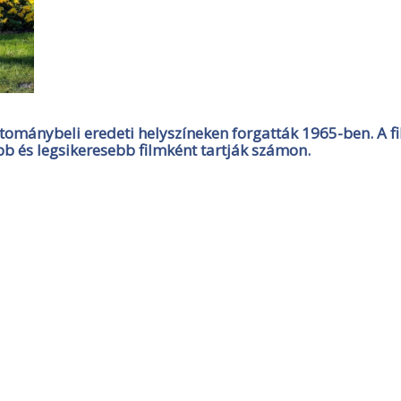
rtománybeli eredeti helyszíneken forgatták 1965-ben. A f
bb és legsikeresebb filmként tartják számon.