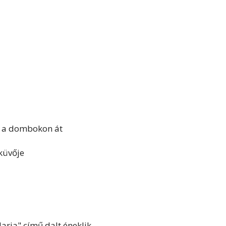
k a dombokon át
küvője
ria" című dalt éneklik