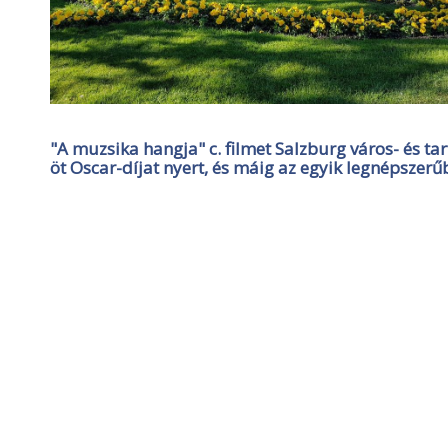
"A muzsika hangja" c. filmet Salzburg város- és ta
öt Oscar-díjat nyert, és máig az egyik legnépszerű