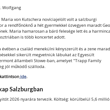
t. Wolfgang
 Maria von Kutschera novíciajelölt volt a salzburgi
or a rendfőnöknő a hét gyermekkel özvegyen maradt Ge
őnek. Maria hamarosan a báró felesége lett és a harminc
usztriában is több koncertet adott.
 évében a család menekülni kényszerült és a zene marad
épésekkel sikerült megvetniük lábukat az Egyesült
ermont állambeli Stowe-ban, amelyet "Trapp Family
leg jól működő szálloda.
kattintson
ide
.
kap Salzburgban
yitót 2026 nyarára tervezik. Költség: körülbelül 5,6 millió