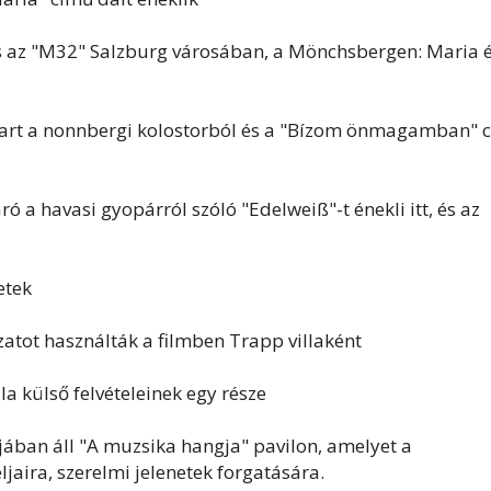
 és az "M32" Salzburg városában, a Mönchsbergen: Maria é
tart a nonnbergi kolostorból és a "Bízom önmagamban" c
 a havasi gyopárról szóló "Edelweiß"-t énekli itt, és az
etek
kzatot használták a filmben Trapp villaként
lla külső felvételeinek egy része
jában áll "A muzsika hangja" pavilon, amelyet a
ljaira, szerelmi jelenetek forgatására.