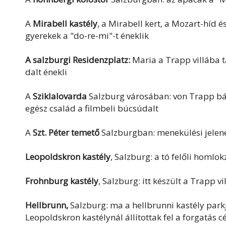
A
Mirabell kastély
, a Mirabell kert, a Mozart-híd
gyerekek a "do-re-mi"-t éneklik
A salzburgi Residenzplatz:
Maria a Trapp villába 
dalt énekli
A
Sziklalovarda
Salzburg városában: von Trapp báró
egész család a filmbeli búcsúdalt
A
Szt. Péter temető
Salzburgban: menekülési jelen
Leopoldskron kastély
, Salzburg: a tó felőli homlo
Frohnburg kastély
, Salzburg: itt készült a Trapp vi
Hellbrunn,
Salzburg: ma a hellbrunni kastély park
Leopoldskron kastélynál állítottak fel a forgatás cé