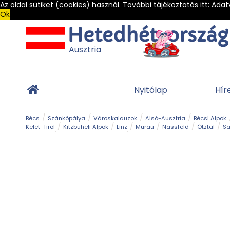
Az oldal sütiket (cookies) használ. További tájékoztatás itt:
Adat
Ok
Ausztria
Nyitólap
Hír
Bécs
Szánkópálya
Városkalauzok
Alsó-Ausztria
Bécsi Alpok
Kelet-Tirol
Kitzbüheli Alpok
Linz
Murau
Nassfeld
Ötztal
Sa
Alpesi út
Ásványok & Kristályok
Barlang
Bob
Csúszda
Esemény
Gleccser
Gyerek t
Múzeum
Óriásroller és mountaincart
Osztrák ételek
Park és kert
Túra
Vár és kastély
Világörökség
Vízesés
Zöldturista