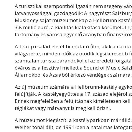
A turisztikai szempontból igazán nem szegény vár
látványossággal gazdagodik: A nagyrészt Salzburg
Music egy saját múzeumot kap a Hellbrunn kastél
3,8 millió euró, a kiállítás kialakítása körülbelü
tartomány és városa egyenlő arányban finanszíroz
A Trapp család életét bemutató film, akik a nácik 
világszerte, minden idők az ötödik legsikeresebb fi
számtalan turista zarándokol el az eredeti forgat
óváros és a fesztivál mellett a Sound of Music Sal
Államokból és Ázsiából érkező vendégek számára.
Az új múzeum számára a Hellbrunn-kastély egykori
felújítják. A kastélyegyüttes a 17. század elejérő
Ennek megfelelően a felújításnak kíméletesen kell 
téglákat vagy márványt is meg kell őrizni.
A múzeumot kiegészíti a kastélyparkban már álló, 
Weiher tónál állt, de 1991-ben a hatalmas látogató