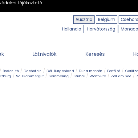
védelmi tájékoztató
Ausztria
Belgium
Csehor
Hollandia
Horvátország
Monac
ek
Látnivalók
Keresés
H
Boden-tó
Dachstein
Dél-Burgenland
Duna mentén
Fertő tó
Gerlitz
lzburg
Salzkammergut
Semmering
Stubai
Wörthi-tó
Zell am See
Z
úraút
Határélmény
Hegy és csúcs
Hegyi gyerekvilág
Húsvét
Kaland
Régiók
Sisi nyomában
Strand és fürdő
Szabadidőpark
Szurdok
T