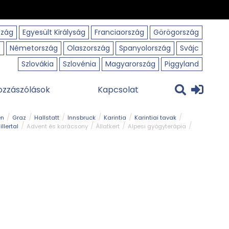
szág
Egyesült Királyság
Franciaország
Görögország
o
Németország
Olaszország
Spanyolország
Svájc
Szlovákia
Szlovénia
Magyarország
Piggyland
ozzászólások
Kapcsolat
en
Graz
Hallstatt
Innsbruck
Karintia
Karintiai tavak
illertal
Advent és karácsony
Állatkert
Alpesi gyógyterápia
park
Kerékpár
Kilátó
Korcsolyapálya
Magyar kapcsolat
avak
Tél
Téli túrázás
Templom és kolostor
Természeti park