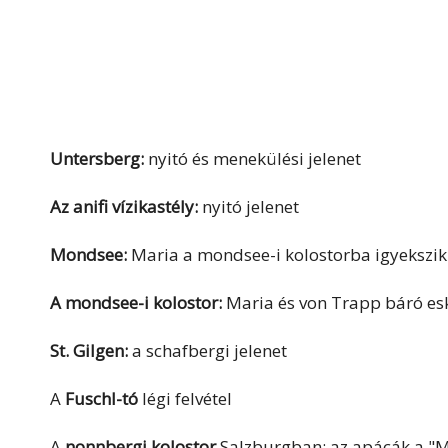
Untersberg:
nyitó és menekülési jelenet
Az anifi vízikastély:
nyitó jelenet
Mondsee:
Maria a mondsee-i kolostorba igyekszi
A mondsee-i kolostor:
Maria és von Trapp báró es
St. Gilgen:
a schafbergi jelenet
A
Fuschl-tó
légi felvétel
A
nonnbergi kolostor
Salzburgban: az apácák a "Ma