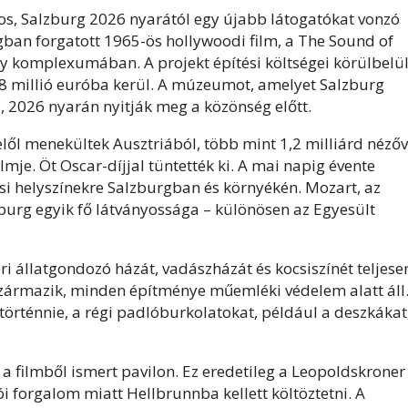
os, Salzburg 2026 nyarától egy újabb látogatókat vonzó
ban forgatott 1965-ös hollywoodi film, a The Sound of
y komplexumában. A projekt építési költségei körülbelü
l 1,8 millió euróba kerül. A múzeumot, amelyet Salzburg
, 2026 nyarán nyitják meg a közönség előtt.
elől menekültek Ausztriából, több mint 1,2 milliárd nézőv
lmje. Öt Oscar-díjjal tüntették ki. A mai napig évente
ási helyszínekre Salzburgban és környékén. Mozart, az
zburg egyik fő látványossága – különösen az Egyesült
 állatgondozó házát, vadászházát és kocsiszínét teljese
l származik, minden építménye műemléki védelem alatt áll
történnie, a régi padlóburkolatokat, például a deszkákat
a filmből ismert pavilon. Ez eredetileg a Leopoldskroner
i forgalom miatt Hellbrunnba kellett költöztetni. A