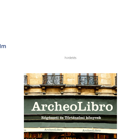
ilm
hirdetés