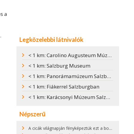
s a
.
Legközelebbi látnivalók
< 1 km: Carolino Augusteum Múzeum
< 1 km: Salzburg Museum
< 1 km: Panorámamúzeum Salzburg óriás látképével
< 1 km: Fiákerrel Salzburgban
< 1 km: Karácsonyi Múzeum Salzburgban
Népszerű
A cicák világnapján fényképeztük ezt a bokor alatt hűsölő cicát Kisorosziban