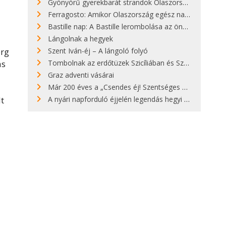
Gyönyörű gyerekbarát strandok Olaszországban - megmutatjuk a 15 legjobbat
Ferragosto: Amikor Olaszország egész nap nyaral
Bastille nap: A Bastille lerombolása az önkényuralom végét jelentette
Lángolnak a hegyek
org
Szent Iván-éj – A lángoló folyó
as
Tombolnak az erdőtüzek Szicíliában és Szardínián
Graz adventi vásárai
Már 200 éves a „Csendes éj! Szentséges éj!”
t
A nyári napforduló éjjelén legendás hegyi tüzek világítják meg Zugspitzét