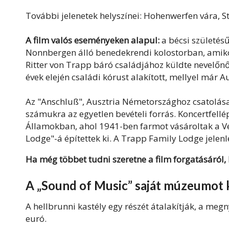
További jelenetek helyszínei: Hohenwerfen vára, S
A film valós eseményeken alapul:
a bécsi születésű
Nonnbergen álló benedekrendi kolostorban, amik
Ritter von Trapp báró családjához küldte nevelőn
évek elején családi kórust alakított, mellyel már A
Az "Anschluß", Ausztria Németországhoz csatolása
számukra az egyetlen bevételi forrás. Koncertfell
Államokban, ahol 1941-ben farmot vásároltak a V
Lodge"-á építettek ki. A Trapp Family Lodge jelen
Ha még többet tudni szeretne a film forgatásáról, 
A „Sound of Music” saját múzeumot 
A hellbrunni kastély egy részét átalakítják, a megn
euró.