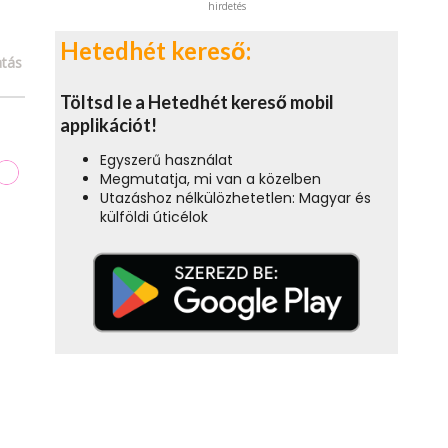
hirdetés
Hetedhét kereső:
tás
Töltsd le a Hetedhét kereső mobil
applikációt!
Egyszerű használat
Megmutatja, mi van a közelben
Utazáshoz nélkülözhetetlen: Magyar és
külföldi úticélok