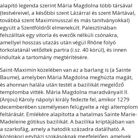
alapító legenda szerint Mária Magdolna több társával
(testvéreivel, a későbbi szent Lázárral és szent Mártával,
továbbá szent Maximinusszal és más tanítványokkal)
együtt a Szentföldről elmenekült. Palesztinában
felszálltak egy vitorla és evezők nélküli csónakra,
amellyel hosszas utazás után végül Rhône folyó
torkolatánál vetődtek partra (i.sz. 40 körül), és innen
indultak a tartomány megtérítésére.
Saint-Maximin közelében van az a barlang is (a Sainte
Baume), amelyben Mária Magdolna meghúzta magát,
és ahonnan halála után testét a bazilikát megelőző
templomba vitték. Mária Magdolna maradványait II.
(Anjou) Károly nápolyi király fedezte fel, amikor 1279
decemberében személyesen felügyelte a régi altemplom
feltárását. Emlékére alapította a hatalmas Sainte Marie-
Madeleine gótikus bazilikát. A bazilika kriptájában van
a szarkofág, amely a hatodik századra datálható. A
középkori egyházi szokásoknak megfelelően, amelyek