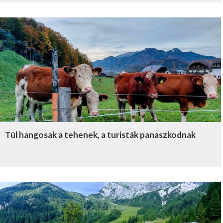
Túl hangosak a tehenek, a turisták panaszkodnak