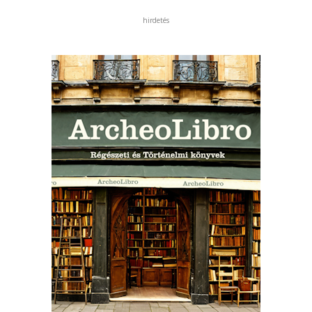
hirdetés