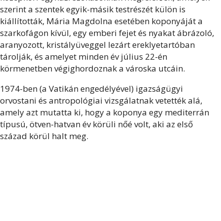
szerint a szentek egyik-másik testrészét külön is
kiállították, Mária Magdolna esetében koponyáját a
szarkofágon kívül, egy emberi fejet és nyakat ábrázoló,
aranyozott, kristályüveggel lezárt ereklyetartóban
tárolják, és amelyet minden év július 22-én
körmenetben végighordoznak a városka utcáin.
1974-ben (a Vatikán engedélyével) igazságügyi
orvostani és antropológiai vizsgálatnak vetették alá,
amely azt mutatta ki, hogy a koponya egy mediterrán
típusú, ötven-hatvan év körüli nőé volt, aki az első
század körül halt meg.