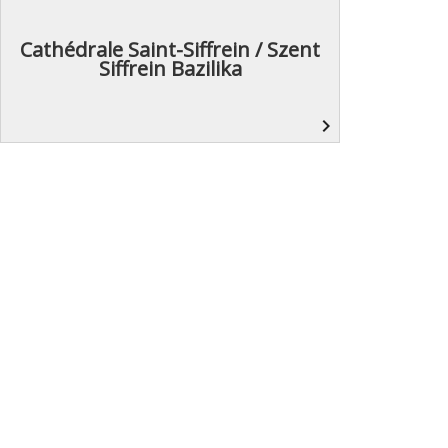
Cathédrale Saint-Siffrein / Szent
Siffrein Bazilika
navigate_next