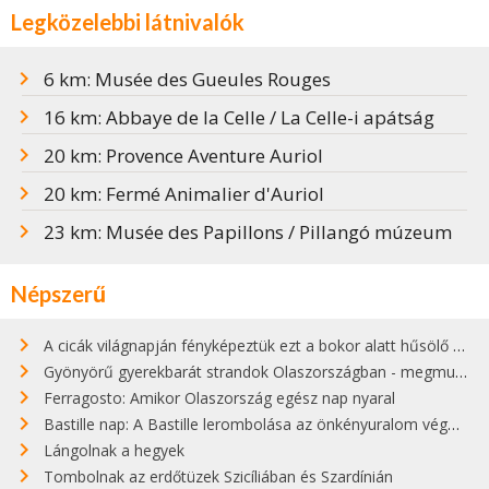
Legközelebbi látnivalók
6 km: Musée des Gueules Rouges
16 km: Abbaye de la Celle / La Celle-i apátság
20 km: Provence Aventure Auriol
20 km: Fermé Animalier d'Auriol
23 km: Musée des Papillons / Pillangó múzeum
Népszerű
A cicák világnapján fényképeztük ezt a bokor alatt hűsölő cicát Kisorosziban
Gyönyörű gyerekbarát strandok Olaszországban - megmutatjuk a 15 legjobbat
Ferragosto: Amikor Olaszország egész nap nyaral
Bastille nap: A Bastille lerombolása az önkényuralom végét jelentette
Lángolnak a hegyek
Tombolnak az erdőtüzek Szicíliában és Szardínián