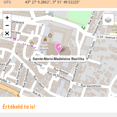
GPS:
43° 27′ 9.2862″, 5° 51′ 49.52225″
+
−
Sainte-Marie-Madeleine Bazilika
Értékeld te is!