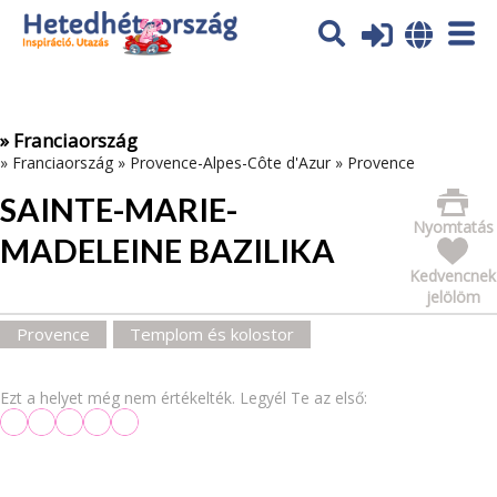
Az oldal sütiket (cookies) használ. További tájékoztatás itt:
Adatvédelmi tájékoztató
Ok
» Franciaország
»
Franciaország
»
Provence-Alpes-Côte d'Azur
»
Provence
SAINTE-MARIE-
Nyomtatás
MADELEINE BAZILIKA
Kedvencnek
jelölöm
Provence
Templom és kolostor
Ezt a helyet még nem értékelték. Legyél Te az első: