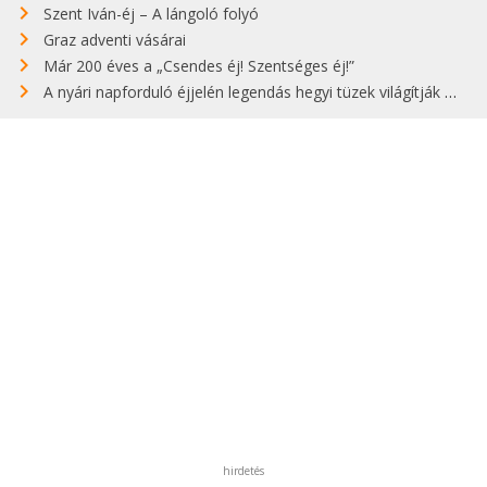
Szent Iván-éj – A lángoló folyó
Graz adventi vásárai
Már 200 éves a „Csendes éj! Szentséges éj!”
A nyári napforduló éjjelén legendás hegyi tüzek világítják meg Zugspitzét
hirdetés