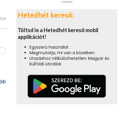
hirdetés
Hetedhét kereső:
tás
Töltsd le a Hetedhét kereső mobil
applikációt!
Egyszerű használat
Megmutatja, mi van a közelben
Utazáshoz nélkülözhetetlen: Magyar és
külföldi úticélok
obb