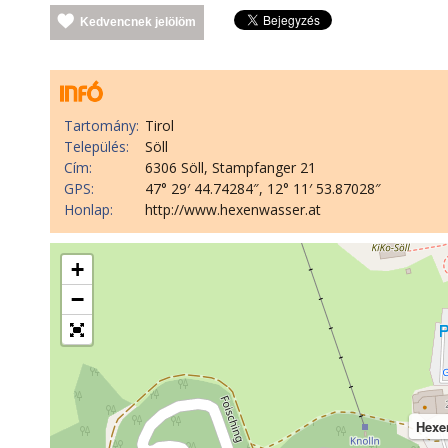
Kedvencnek jelölöm
Tartomány:
Tirol
Település:
Söll
Cím:
6306 Söll, Stampfanger 21
GPS:
47° 29′ 44.74284″, 12° 11′ 53.87028″
Honlap:
http://www.hexenwasser.at
+
−
Hexe