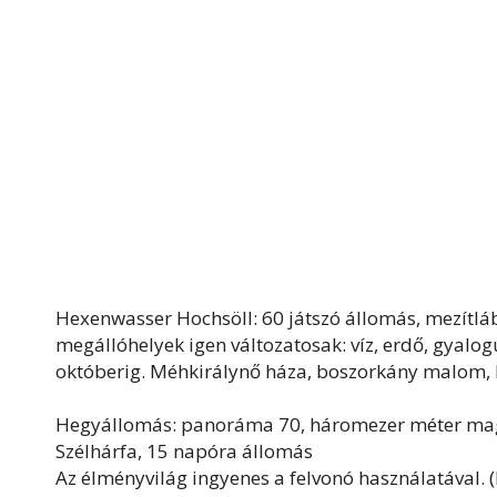
Hexenwasser Hochsöll: 60 játszó állomás, mezítlá
megállóhelyek igen változatosak: víz, erdő, gyalo
októberig. Méhkirálynő háza, boszorkány malom, b
Hegyállomás: panoráma 70, háromezer méter ma
Szélhárfa, 15 napóra állomás
Az élményvilág ingyenes a felvonó használatával. (