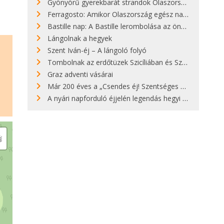
Gyönyörű gyerekbarát strandok Olaszországban - megmutatjuk a 15 legjobbat
Ferragosto: Amikor Olaszország egész nap nyaral
Bastille nap: A Bastille lerombolása az önkényuralom végét jelentette
Lángolnak a hegyek
Szent Iván-éj – A lángoló folyó
Tombolnak az erdőtüzek Szicíliában és Szardínián
Graz adventi vásárai
Már 200 éves a „Csendes éj! Szentséges éj!”
A nyári napforduló éjjelén legendás hegyi tüzek világítják meg Zugspitzét