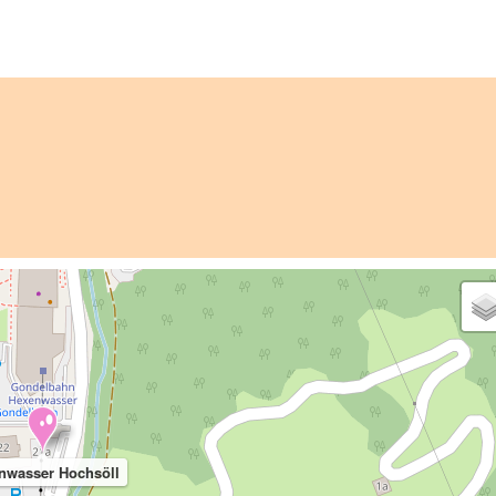
nwasser Hochsöll