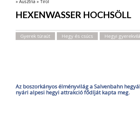
»
Ausztria
»
Tirol
HEXENWASSER HOCHSÖLL
Gyerek túraút
Hegy és csúcs
Hegyi gyerekvil
Az boszorkányos élményvilág a Salvenbahn hegyáll
nyári alpesi hegyi attrakció fődíját kapta meg.