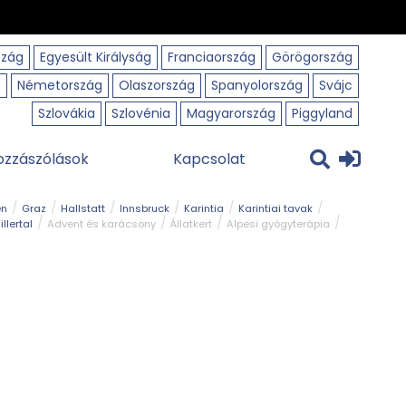
szág
Egyesült Királyság
Franciaország
Görögország
o
Németország
Olaszország
Spanyolország
Svájc
Szlovákia
Szlovénia
Magyarország
Piggyland
ozzászólások
Kapcsolat
en
Graz
Hallstatt
Innsbruck
Karintia
Karintiai tavak
illertal
Advent és karácsony
Állatkert
Alpesi gyógyterápia
park
Kerékpár
Kilátó
Korcsolyapálya
Magyar kapcsolat
avak
Tél
Téli túrázás
Templom és kolostor
Természeti park