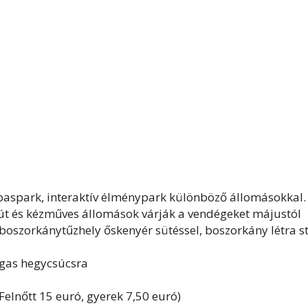
baspark, interaktív élménypark különböző állomásokkal.
gút és kézműves állomások várják a vendégeket májustól
oszorkánytűzhely őskenyér sütéssel, boszorkány létra st
gas hegycsúcsra
Felnőtt 15 euró, gyerek 7,50 euró)