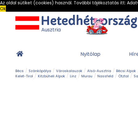
Az oldal sütiket (cookies) használ. További tájékoztatás itt:
Adat
Ok
Ausztria
Nyitólap
Hír
Bécs
Szánkópálya
Városkalauzok
Alsó-Ausztria
Bécsi Alpok
Kelet-Tirol
Kitzbüheli Alpok
Linz
Murau
Nassfeld
Ötztal
Sa
Alpesi út
Ásványok & Kristályok
Barlang
Bob
Csúszda
Esemény
Gleccser
Gyerek t
Múzeum
Óriásroller és mountaincart
Osztrák ételek
Park és kert
Túra
Vár és kastély
Világörökség
Vízesés
Zöldturista