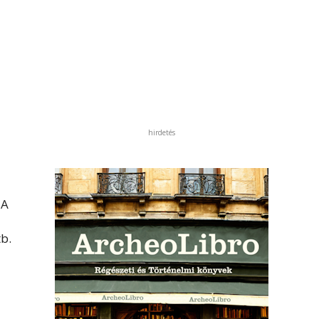
hirdetés
 A
b.