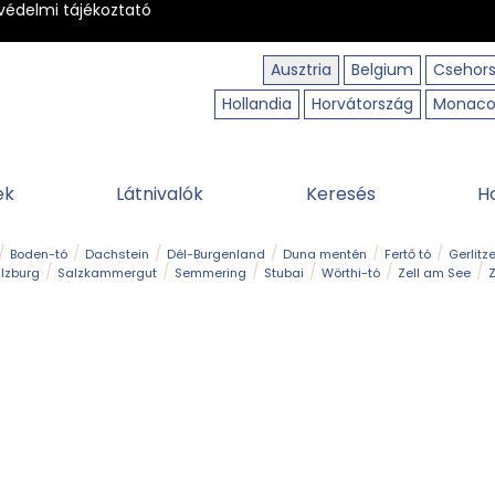
védelmi tájékoztató
Ausztria
Belgium
Csehor
Hollandia
Horvátország
Monac
ek
Látnivalók
Keresés
H
Boden-tó
Dachstein
Dél-Burgenland
Duna mentén
Fertő tó
Gerlitz
lzburg
Salzkammergut
Semmering
Stubai
Wörthi-tó
Zell am See
Z
úraút
Határélmény
Hegy és csúcs
Hegyi gyerekvilág
Húsvét
Kaland
Régiók
Sisi nyomában
Strand és fürdő
Szabadidőpark
Szurdok
T