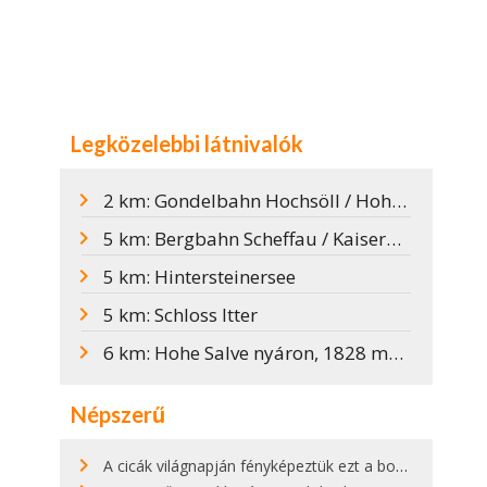
Legközelebbi látnivalók
2 km: Gondelbahn Hochsöll / Hohe Salve síterület
5 km: Bergbahn Scheffau / KaiserWelt
5 km: Hintersteinersee
5 km: Schloss Itter
6 km: Hohe Salve nyáron, 1828 méterrel a tengerszint felett
Népszerű
A cicák világnapján fényképeztük ezt a bokor alatt hűsölő cicát Kisorosziban