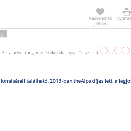
Kedvencnek
Nyomta
jelölöm
ág
Ezt a helyet még nem értékelték. Legyél Te az első:
omásánál található. 2013-ban theAlps díjas lett, a legj