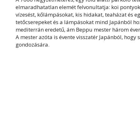
elmaradhatatlan elemét felvonultatja: koi pontyokk
vízesést, kőlámpásokat, kis hidakat, teaházat és eg
tetőcserepeket és a lámpásokat mind Japánból hoz
mediterrán eredetű, ám Beppu mester három éven át
A mester azóta is évente visszatér Japánból, hogy 
gondozására.