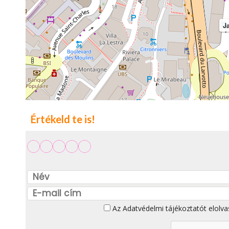
J
Értékeld te is!
Az
Adatvédelmi tájékoztatót
elolva