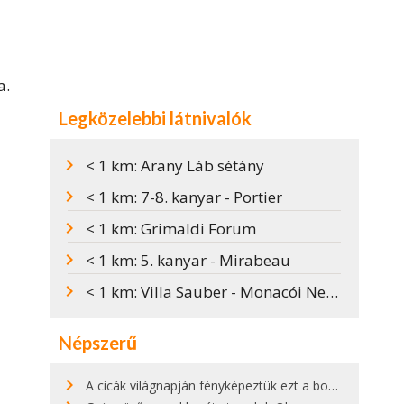
a.
Legközelebbi látnivalók
< 1 km: Arany Láb sétány
< 1 km: 7-8. kanyar - Portier
< 1 km: Grimaldi Forum
< 1 km: 5. kanyar - Mirabeau
< 1 km: Villa Sauber - Monacói Nemzeti Múzeum
Népszerű
A cicák világnapján fényképeztük ezt a bokor alatt hűsölő cicát Kisorosziban