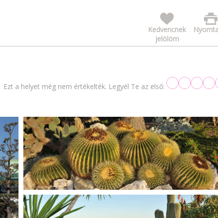
Kedvencnek
Nyomta
jelölöm
Ezt a helyet még nem értékelték. Legyél Te az első: