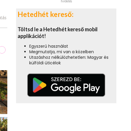
hirdetés
Hetedhét kereső:
tás
Töltsd le a Hetedhét kereső mobil
applikációt!
Egyszerű használat
Megmutatja, mi van a közelben
Utazáshoz nélkülözhetetlen: Magyar és
külföldi úticélok