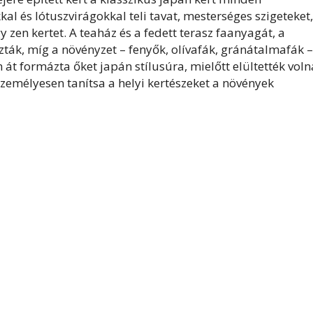
al és lótuszvirágokkal teli tavat, mesterséges szigeteket,
y zen kertet. A teaház és a fedett terasz faanyagát, a
ták, míg a növényzet – fenyők, olívafák, gránátalmafák –
 formázta őket japán stílusúra, mielőtt elültették voln
személyesen tanítsa a helyi kertészeket a növények