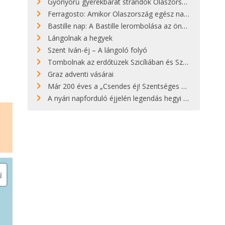
Gyönyörű gyerekbarát strandok Olaszországban - megmutatjuk a 15 legjobbat
Ferragosto: Amikor Olaszország egész nap nyaral
Bastille nap: A Bastille lerombolása az önkényuralom végét jelentette
Lángolnak a hegyek
Szent Iván-éj – A lángoló folyó
Tombolnak az erdőtüzek Szicíliában és Szardínián
Graz adventi vásárai
Már 200 éves a „Csendes éj! Szentséges éj!”
A nyári napforduló éjjelén legendás hegyi tüzek világítják meg Zugspitzét