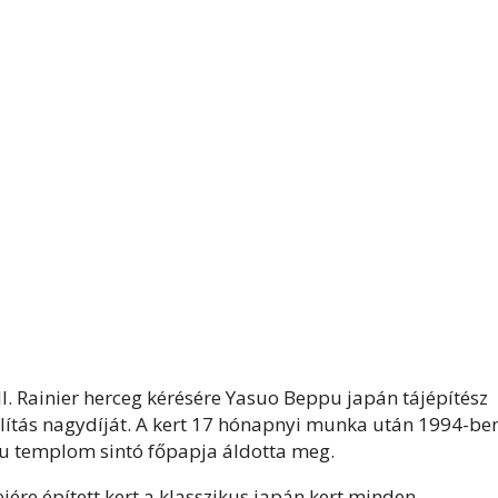
II. Rainier herceg kérésére Yasuo Beppu japán tájépítész
állítás nagydíját. A kert 17 hónapnyi munka után 1994-be
ifu templom sintó főpapja áldotta meg.
jére épített kert a klasszikus japán kert minden