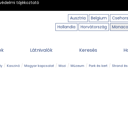
védelmi tájékoztató
Ausztria
Belgium
Csehor
Hollandia
Horvátország
Monac
ek
Látnivalók
Keresés
H
ly
Kaszinó
Magyar kapcsolat
Mozi
Múzeum
Park és kert
Strand és