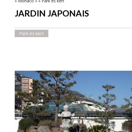
»
Monaco
»
»
Park és kert
JARDIN JAPONAIS
Park és kert