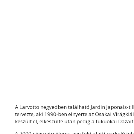
A Larvotto negyedben található Jardin Japonais-t I
tervezte, aki 1990-ben elnyerte az Osakai Virágki
készült el, elkészülte után pedig a fukuokai Daza
A 7000 négyzetméteres, egy föld alatti parkoló tete