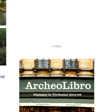
hirdetés
int