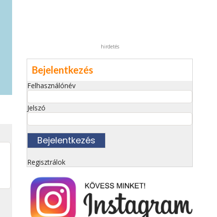
hirdetés
Bejelentkezés
Felhasználónév
Jelszó
Regisztrálok