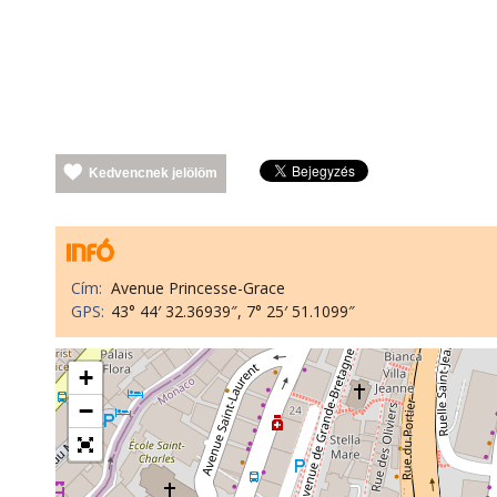
Kedvencnek jelölöm
Cím:
Avenue Princesse-Grace
GPS:
43° 44′ 32.36939″, 7° 25′ 51.1099″
+
−