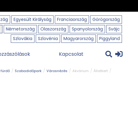
szág
Egyesült Királyság
Franciaország
Görögország
o
Németország
Olaszország
Spanyolország
Svájc
Szlovákia
Szlovénia
Magyarország
Piggyland
ozzászólások
Kapcsolat
 fürdő
Szabadidőpark
Városnézés
Akvárium
Állatkert