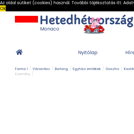
Az oldal sütiket (cookies) használ. További tájékoztatás itt:
Adat
Ok
Monaco
Nyitólap
Hír
Forma 1
Városrész
Barlang
Egyházi emlékek
Gasztro
Kasté
Esemény