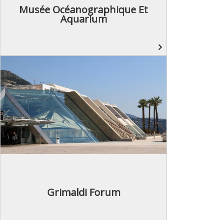
Musée Océanographique Et
Aquarium
navigate_next
Grimaldi Forum