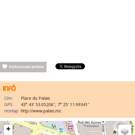
Kedvencnek jelölöm
Cím:
Place du Palais
GPS:
43° 43′ 53.05206″, 7° 25′ 11.99341″
Honlap:
http://www.palais.mc
+