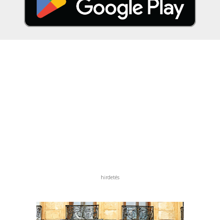
hirdetés