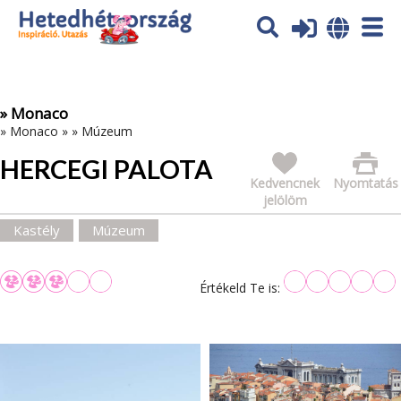
Az oldal sütiket (cookies) használ. További tájékoztatás itt:
Adatvédelmi tájékoztató
Ok
» Monaco
»
Monaco
»
»
Múzeum
HERCEGI PALOTA
Kedvencnek
Nyomtatás
jelölöm
Kastély
Múzeum
Értékeld Te is: