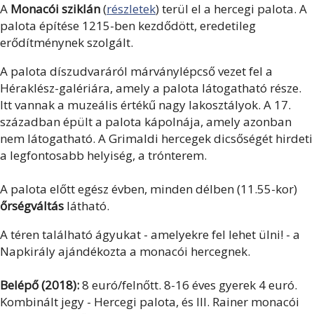
A
Monacói sziklán
(
részletek
) terül el a hercegi palota. A
palota építése 1215-ben kezdődött, eredetileg
erődítménynek szolgált.
A palota díszudvaráról márványlépcső vezet fel a
Héraklész-galériára, amely a palota látogatható része.
Itt vannak a muzeális értékű nagy lakosztályok. A 17.
században épült a palota kápolnája, amely azonban
nem látogatható. A Grimaldi hercegek dicsőségét hirdeti
a legfontosabb helyiség, a trónterem.
A palota előtt egész évben, minden délben (11.55-kor)
őrségváltás
látható.
A téren található ágyukat - amelyekre fel lehet ülni! - a
Napkirály ajándékozta a monacói hercegnek.
Belépő (2018):
8 euró/felnőtt. 8-16 éves gyerek 4 euró.
Kombinált jegy - Hercegi palota, és III. Rainer monacói