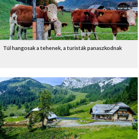
Túl hangosak a tehenek, a turisták panaszkodnak