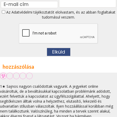
Az
Adatvédelmi tájékoztatót
elolvastam, és az abban foglaltakat
tudomásul veszem.
hozzászólása
1★ Sajnos nagyon csalódottak vagyunk. A jegyeket online
vásároltuk, de a beváltásukkal kapcsolatban problémánk adódott,
ezért felvettük a kapcsolatot az ügyfélszolgálattal. Ahelyett, hogy
segítőkészen álltak volna a helyzethez, elutasító, lekezelő és
udvariatlan stílusban válaszoltak. Ilyen hozzáállással korábban még
nem találkoztunk. Valószínűleg, ha minden a tervek szerint alakul,
akkor élvezni fogod a látogatást. Viszont ha bármilyen