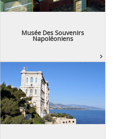
Musée Des Souvenirs
Napoléoniens
navigate_next