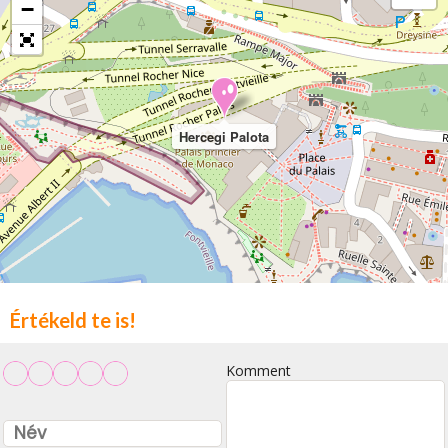
−
Hercegi Palota
Értékeld te is!
Komment