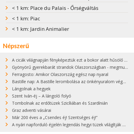
< 1 km: Place du Palais - Őrségváltás
< 1 km: Piac
< 1 km: Jardin Animalier
Népszerű
A cicák világnapján fényképeztük ezt a bokor alatt hűsölő cicát Kisorosziban
Gyönyörű gyerekbarát strandok Olaszországban - megmutatjuk a 15 legjobbat
Ferragosto: Amikor Olaszország egész nap nyaral
Bastille nap: A Bastille lerombolása az önkényuralom végét jelentette
Lángolnak a hegyek
Szent Iván-éj – A lángoló folyó
Tombolnak az erdőtüzek Szicíliában és Szardínián
Graz adventi vásárai
Már 200 éves a „Csendes éj! Szentséges éj!”
A nyári napforduló éjjelén legendás hegyi tüzek világítják meg Zugspitzét