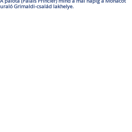
A palota (Palais Princier) mind a mai napig a Monacót
uraló Grimaldi-család lakhelye.