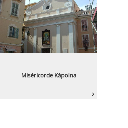
Miséricorde Kápolna
navigate_next