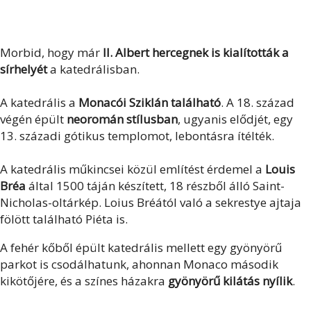
Morbid, hogy már
II. Albert hercegnek is kialították a
sírhelyét
a katedrálisban.
A katedrális a
Monacói Sziklán található
. A 18. század
végén épült
neoromán stílusban
, ugyanis elődjét, egy
13. századi gótikus templomot, lebontásra ítélték.
A katedrális műkincsei közül említést érdemel a
Louis
Bréa
által 1500 táján készített, 18 részből álló Saint-
Nicholas-oltárkép. Loius Bréától való a sekrestye ajtaja
fölött található Piéta is.
A fehér kőből épült katedrális mellett egy gyönyörű
parkot is csodálhatunk, ahonnan Monaco második
kikötőjére, és a színes házakra
gyönyörű kilátás nyílik
.