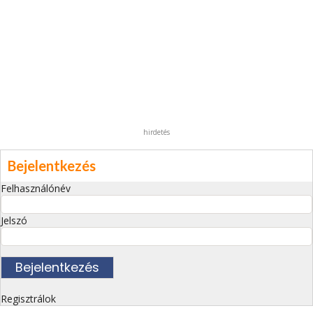
hirdetés
Bejelentkezés
Felhasználónév
Jelszó
Regisztrálok