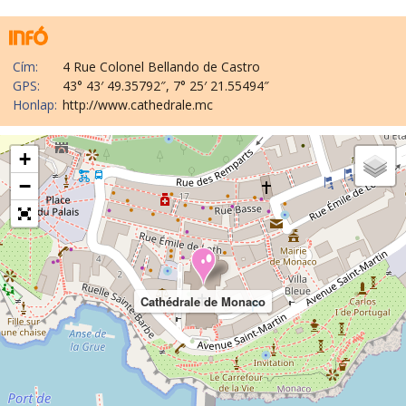
Cím:
4 Rue Colonel Bellando de Castro
GPS:
43° 43′ 49.35792″, 7° 25′ 21.55494″
Honlap:
http://www.cathedrale.mc
+
−
Cathédrale de Monaco