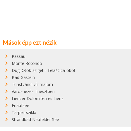
Mások épp ezt nézik
Passau
Monte Rotondo
Dugi Otok-sziget - Telašćica-öböl
Bad Gastein
Túristvándi vízimalom
Városnézés Triesztben
Lienzer Dolomiten és Lienz
Erlaufsee
Tarpeii-szikla
Strandbad Neufelder See