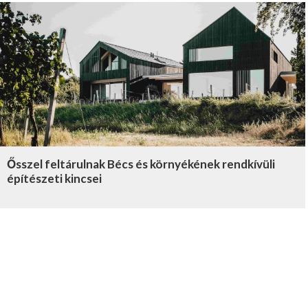
Ősszel feltárulnak Bécs és környékének rendkívüli
építészeti kincsei