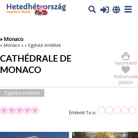
Az oldal sütiket (cookies) használ. További tájékoztatás itt:
Adatvédelmi tájékoztató
Ok
» Monaco
»
Monaco
»
»
Egyházi emlékek
CATHÉDRALE DE
Nyomtatás
MONACO
Kedvencnek
jelölöm
Egyházi emlékek
Értékeld Te is: