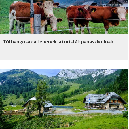
Túl hangosak a tehenek, a turisták panaszkodnak