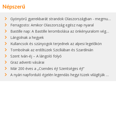
Népszerű
Gyönyörű gyerekbarát strandok Olaszországban - megmutatjuk a 15 legjobbat
Ferragosto: Amikor Olaszország egész nap nyaral
Bastille nap: A Bastille lerombolása az önkényuralom végét jelentette
Lángolnak a hegyek
Kullancsok és szúnyogok terjednek az alpesi legelőkön
Tombolnak az erdőtüzek Szicíliában és Szardínián
Szent Iván-éj – A lángoló folyó
Graz adventi vásárai
Már 200 éves a „Csendes éj! Szentséges éj!”
A nyári napforduló éjjelén legendás hegyi tüzek világítják meg Zugspitzét