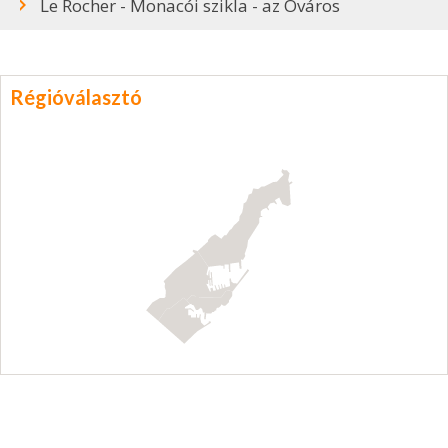
Le Rocher - Monacói szikla - az Óváros
Régióválasztó