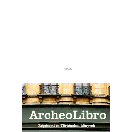
hirdetés