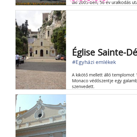
aki 2005-ben, 56 év uralkodás utá
Église Sainte-D
#Egyházi emlékek
A kikötő mellett álló templomot 
Monaco védőszentje egy galamb ve
szenvedett.