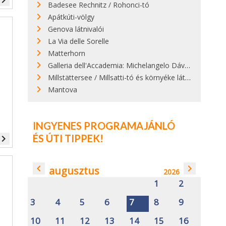
vigate_next
Badesee Rechnitz / Rohonci-tó
Apátkúti-völgy
Genova látnivalói
La Via delle Sorelle
Matterhorn
Galleria dell'Accademia: Michelangelo Dávid szobra
Millstättersee / Millsatti-tó és környéke látnivalói
Mantova
INGYENES PROGRAMAJÁNLÓ
ÉS ÚTI TIPPEK!
vigate_next
navigate_before
navigate_next
augusztus
2026
1
2
3
4
5
6
7
8
9
10
11
12
13
14
15
16