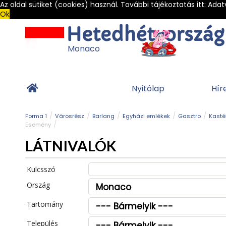
Az oldal sütiket (cookies) használ. További tájékoztatás itt:
Adat
Ok
Monaco
Nyitólap
Hír
Forma 1
Városrész
Barlang
Egyházi emlékek
Gasztro
Kasté
Esemény
LÁTNIVALÓK
Kulcsszó
Ország
Tartomány
Település