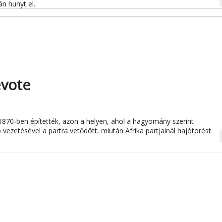
na
n hunyt el.
évote
1870-ben építették, azon a helyen, ahol a hagyomány szerint
zetésével a partra vetődött, miután Afrika partjainál hajótörést
na