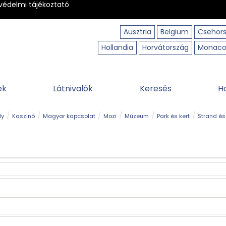
védelmi tájékoztató
Ausztria
Belgium
Csehor
Hollandia
Horvátország
Monac
ek
Látnivalók
Keresés
H
ly
Kaszinó
Magyar kapcsolat
Mozi
Múzeum
Park és kert
Strand és