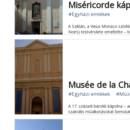
Miséricorde ká
#Egyházi emlékek
A Sziklán, a Vieux Monaco szívéb
Noirs) testvérülete emeltette – 
Musée de la Ch
#Egyházi emlékek
#Múz
A 17. századi barokk kápolna – a
szakrális műalkotásokat bemutató