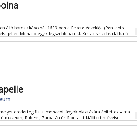
polna
en álló barokk kápolnát 1639-ben a Fekete Vezeklők (Pénitents
na
belsejében Monaco egyik legszebb barokk Krisztus-szobra látható.
apelle
eum
melyet eredetileg fiatal monacói lányok oktatására építettek – ma
na
 múzeum, Rubens, Zurbarán és Ribera itt kiállított műveivel.