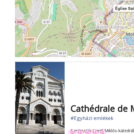
Église Sa
Cathédrale de
#Egyházi emlékek
A monacói Szent Miklós-katedráli