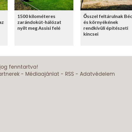
1500 kilométeres
Ősszel feltárulnak Bé
az
zarándokút-hálózat
és környékének
nyílt meg Assisi felé
rendkívüli építészeti
kincsei
jog fenntartva!
artnerek
-
Médiaajánlat
-
RSS
-
Adatvédelem