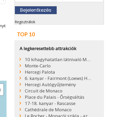
Regisztrálok
nyit
TOP 10
A legkeresettebb attrakciók
10 kihagyhatatlan látnivaló Monacóban
Monte-Carlo
Hercegi Palota
6. kanyar - Fairmont (Loews) Hotel Hajtűkanyar
Hercegi Autógyűjtemény
Circuit de Monaco
Place du Palais - Őrségváltás
17-18. kanyar - Rascasse
Cathédrale de Monaco
Le Rocher - Monacói szikla - az Óváros