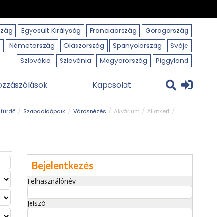
szág
Egyesült Királyság
Franciaország
Görögország
o
Németország
Olaszország
Spanyolország
Svájc
Szlovákia
Szlovénia
Magyarország
Piggyland
ozzászólások
Kapcsolat
 fürdő
Szabadidőpark
Városnézés
Akvárium
Állatkert
Bejelentkezés
Felhasználónév
Jelszó