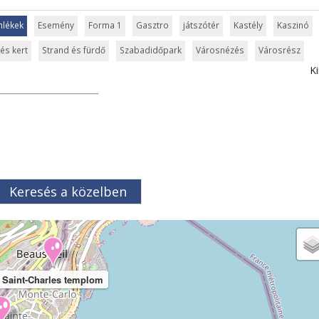
mlékek
Esemény
Forma 1
Gasztro
játszótér
Kastély
Kaszinó
és kert
Strand és fürdő
Szabadidőpark
Városnézés
Városrész
Ki
Keresés a közelben
Saint-Charles templom