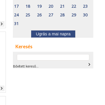
17
18
19
20
21
22
23
24
25
26
27
28
29
30
31
vigate_next
Ugrás a mai napra
Keresés
navigate_next
Bővített kereső…
vigate_next