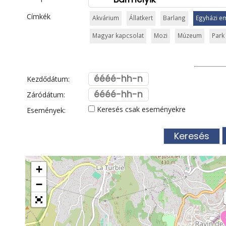
Címkék
Akvárium
Állatkert
Barlang
Egyházi e
Magyar kapcsolat
Mozi
Múzeum
Park 
Kezdődátum:
Záródátum:
Keresés csak eseményekre
Események:
+
−