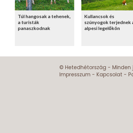
Túl hangosak a tehenek,
Kullancsok és
a turisták
szúnyogok terjednek 
panaszkodnak
alpesi legelőkön
© Hetedhétország - Minden 
Impresszum
-
Kapcsolat
-
P