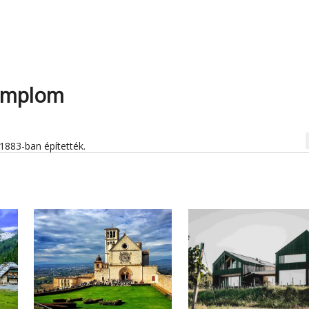
templom
na
1883-ban építették.