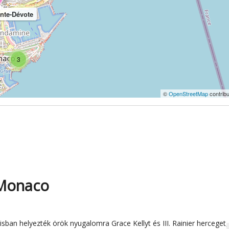
inte-Dévote
3
©
OpenStreetMap
contribu
 Monaco
sban helyezték örök nyugalomra Grace Kellyt és III. Rainier herceget,