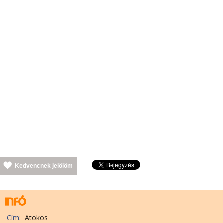
Kedvencnek jelölöm
Cím:
Atokos