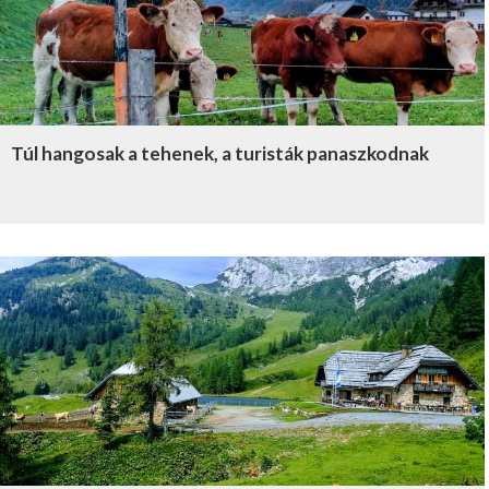
Túl hangosak a tehenek, a turisták panaszkodnak