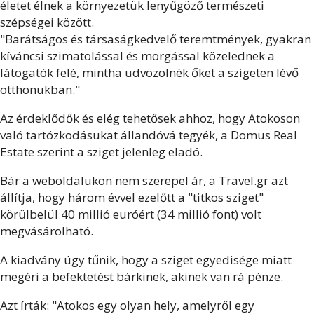
életet élnek a környezetük lenyűgöző természeti
szépségei között.
"Barátságos és társaságkedvelő teremtmények, gyakran
kíváncsi szimatolással és morgással közelednek a
látogatók felé, mintha üdvözölnék őket a szigeten lévő
otthonukban."
Az érdeklődők és elég tehetősek ahhoz, hogy Atokoson
való tartózkodásukat állandóvá tegyék, a Domus Real
Estate szerint a sziget jelenleg eladó.
Bár a weboldalukon nem szerepel ár, a Travel.gr azt
állítja, hogy három évvel ezelőtt a "titkos sziget"
körülbelül 40 millió euróért (34 millió font) volt
megvásárolható.
A kiadvány úgy tűnik, hogy a sziget egyedisége miatt
megéri a befektetést bárkinek, akinek van rá pénze.
Azt írták: "Atokos egy olyan hely, amelyről egy