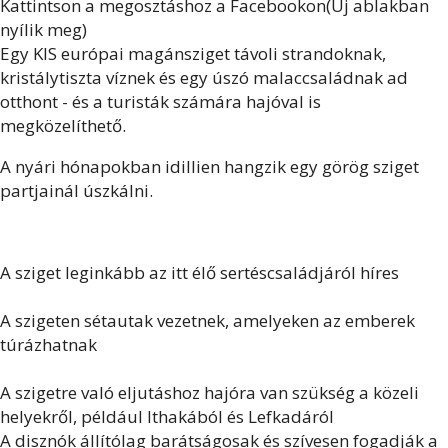
Kattintson a megosztáshoz a Facebookon(Új ablakban
nyílik meg)
Egy KIS európai magánsziget távoli strandoknak,
kristálytiszta víznek és egy úszó malaccsaládnak ad
otthont - és a turisták számára hajóval is
megközelíthető.
A nyári hónapokban idillien hangzik egy görög sziget
partjainál úszkálni.
A sziget leginkább az itt élő sertéscsaládjáról híres
A szigeten sétautak vezetnek, amelyeken az emberek
túrázhatnak
A szigetre való eljutáshoz hajóra van szükség a közeli
helyekről, például Ithakából és Lefkadáról
A disznók állítólag barátságosak és szívesen fogadják a