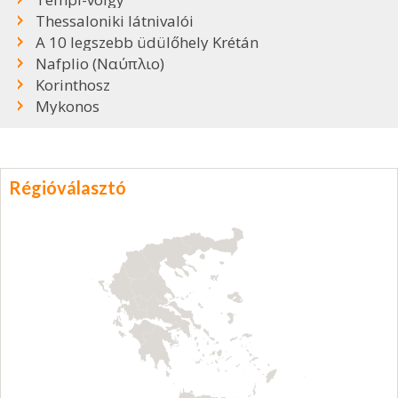
Thessaloniki látnivalói
A 10 legszebb üdülőhely Krétán
Nafplio (Ναύπλιο)
Korinthosz
Mykonos
Régióválasztó