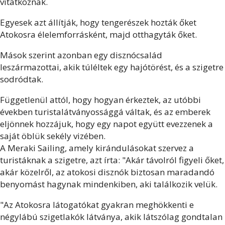
vitatkoznak.
Egyesek azt állítják, hogy tengerészek hozták őket
Atokosra élelemforrásként, majd otthagyták őket.
Mások szerint azonban egy disznócsalád
leszármazottai, akik túléltek egy hajótörést, és a szigetre
sodródtak.
Függetlenül attól, hogy hogyan érkeztek, az utóbbi
években turistalátványossággá váltak, és az emberek
eljönnek hozzájuk, hogy egy napot együtt evezzenek a
saját öblük sekély vizében.
A Meraki Sailing, amely kirándulásokat szervez a
turistáknak a szigetre, azt írta: "Akár távolról figyeli őket,
akár közelről, az atokosi disznók biztosan maradandó
benyomást hagynak mindenkiben, aki találkozik velük.
"Az Atokosra látogatókat gyakran meghökkenti e
négylábú szigetlakók látványa, akik látszólag gondtalan