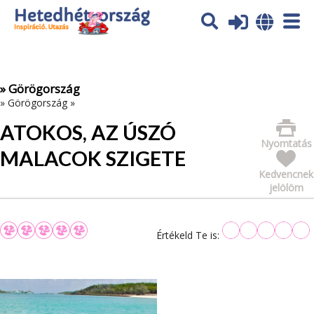
Az oldal sütiket (cookies) használ. További tájékoztatás itt:
Adatvédelmi tájékoztató
Ok
» Görögország
»
Görögország
»
ATOKOS, AZ ÚSZÓ
Nyomtatás
MALACOK SZIGETE
Kedvencnek
jelölöm
Értékeld Te is: