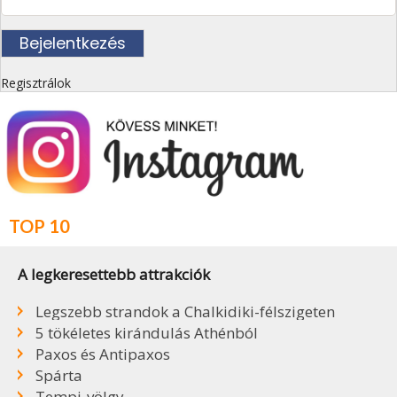
Regisztrálok
TOP 10
A legkeresettebb attrakciók
Legszebb strandok a Chalkidiki-félszigeten
5 tökéletes kirándulás Athénból
Paxos és Antipaxos
Spárta
Tempi-völgy