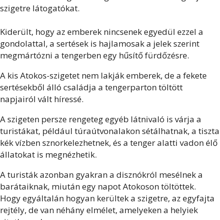
szigetre látogatókat.
Kiderült, hogy az emberek nincsenek egyedül ezzel a
gondolattal, a sertések is hajlamosak a jelek szerint
megmártózni a tengerben egy hűsítő fürdőzésre.
A kis Atokos-szigetet nem lakják emberek, de a fekete
sertésekből álló családja a tengerparton töltött
napjairól vált híressé.
A szigeten persze rengeteg egyéb látnivaló is várja a
turistákat, például túraútvonalakon sétálhatnak, a tiszta
kék vízben sznorkelezhetnek, és a tenger alatti vadon élő
állatokat is megnézhetik.
A turisták azonban gyakran a disznókról mesélnek a
barátaiknak, miután egy napot Atokoson töltöttek.
Hogy egyáltalán hogyan kerültek a szigetre, az egyfajta
rejtély, de van néhány elmélet, amelyeken a helyiek