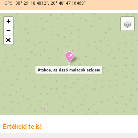
GPS:
38° 29′ 18.4812″, 20° 48′ 47.16468″
+
−
Atokos, az úszó malacok szigete
Értékeld te is!