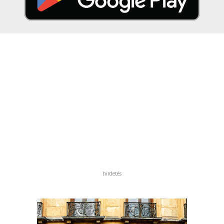
hirdetés