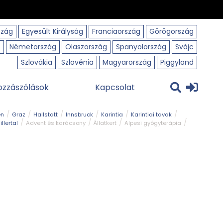
szág
Egyesült Királyság
Franciaország
Görögország
o
Németország
Olaszország
Spanyolország
Svájc
Szlovákia
Szlovénia
Magyarország
Piggyland
ozzászólások
Kapcsolat
en
Graz
Hallstatt
Innsbruck
Karintia
Karintiai tavak
illertal
Advent és karácsony
Állatkert
Alpesi gyógyterápia
park
Kerékpár
Kilátó
Korcsolyapálya
Magyar kapcsolat
avak
Tél
Téli túrázás
Templom és kolostor
Természeti park