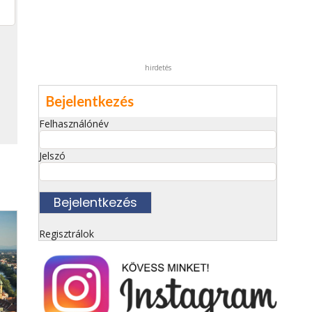
hirdetés
Bejelentkezés
Felhasználónév
Jelszó
Regisztrálok