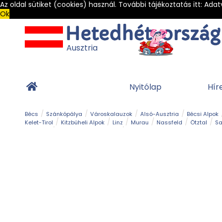
Az oldal sütiket (cookies) használ. További tájékoztatás itt:
Adat
Ok
Ausztria
Nyitólap
Hír
Bécs
Szánkópálya
Városkalauzok
Alsó-Ausztria
Bécsi Alpok
Kelet-Tirol
Kitzbüheli Alpok
Linz
Murau
Nassfeld
Ötztal
Sa
Alpesi út
Ásványok & Kristályok
Barlang
Bob
Csúszda
Esemény
Gleccser
Gyerek t
Múzeum
Óriásroller és mountaincart
Osztrák ételek
Park és kert
Túra
Vár és kastély
Világörökség
Vízesés
Zöldturista