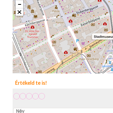
−
Stadtmuseu
Értékeld te is!