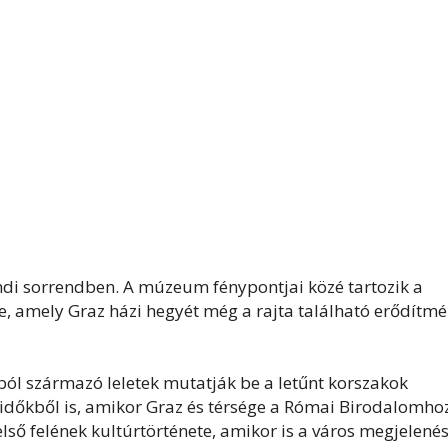
endi sorrendben. A múzeum fénypontjai közé tartozik a
, amely Graz házi hegyét még a rajta található erődítm
rból származó leletek mutatják be a letűnt korszakok
 időkből is, amikor Graz és térsége a Római Birodalomho
első felének kultúrtörténete, amikor is a város megjelenés