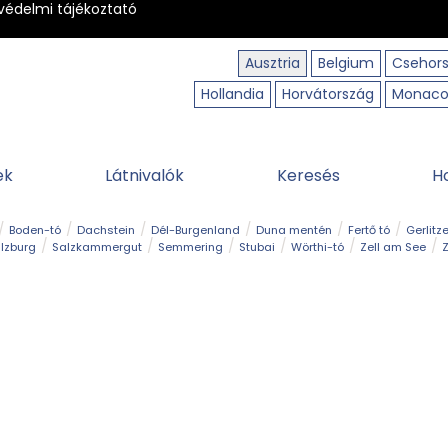
védelmi tájékoztató
Ausztria
Belgium
Csehor
Hollandia
Horvátország
Monac
ek
Látnivalók
Keresés
H
Boden-tó
Dachstein
Dél-Burgenland
Duna mentén
Fertő tó
Gerlitz
lzburg
Salzkammergut
Semmering
Stubai
Wörthi-tó
Zell am See
Z
úraút
Határélmény
Hegy és csúcs
Hegyi gyerekvilág
Húsvét
Kaland
Régiók
Sisi nyomában
Strand és fürdő
Szabadidőpark
Szurdok
T