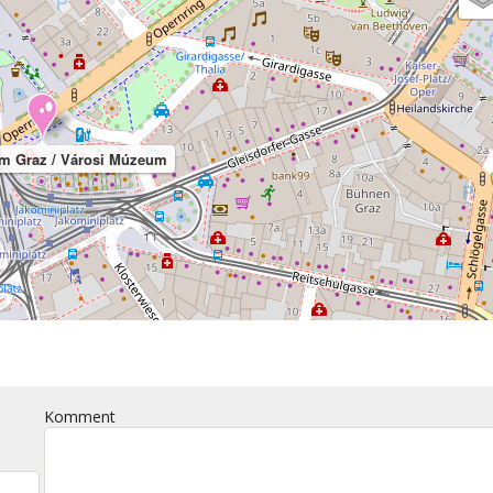
m Graz / Városi Múzeum
Komment