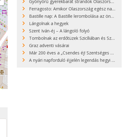
Gyönyörű gyerekbarát strandok Olaszországban - megmutatjuk a 15 legjobbat
Ferragosto: Amikor Olaszország egész nap nyaral
Bastille nap: A Bastille lerombolása az önkényuralom végét jelentette
Lángolnak a hegyek
Szent Iván-éj – A lángoló folyó
Tombolnak az erdőtüzek Szicíliában és Szardínián
Graz adventi vásárai
Már 200 éves a „Csendes éj! Szentséges éj!”
A nyári napforduló éjjelén legendás hegyi tüzek világítják meg Zugspitzét