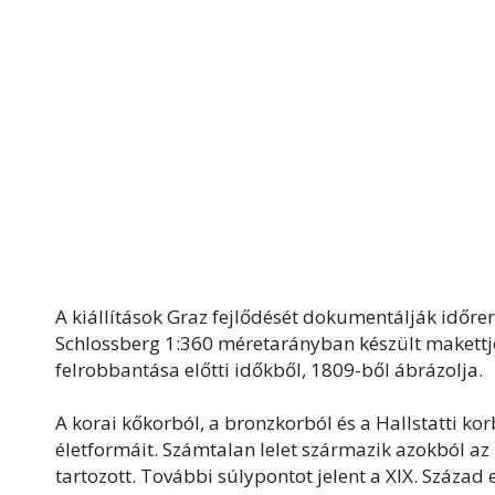
A kiállítások Graz fejlődését dokumentálják időr
Schlossberg 1:360 méretarányban készült makettje
felrobbantása előtti időkből, 1809-ből ábrázolja.
A korai kőkorból, a bronzkorból és a Hallstatti ko
életformáit. Számtalan lelet származik azokból az
tartozott. További súlypontot jelent a XIX. Század 