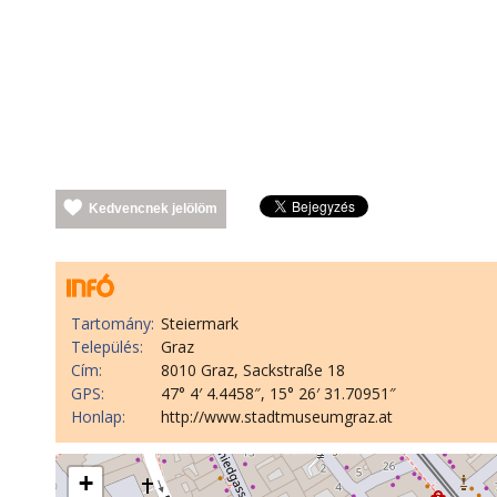
Kedvencnek jelölöm
Tartomány:
Steiermark
Település:
Graz
Cím:
8010 Graz, Sackstraße 18
GPS:
47° 4′ 4.4458″, 15° 26′ 31.70951″
Honlap:
http://www.stadtmuseumgraz.at
+