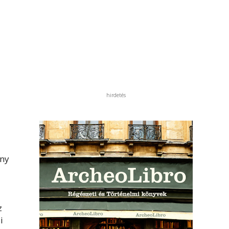
hirdetés
ény
z
i