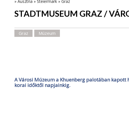
»
Ausztria
»
Steiermark
»
Graz
STADTMUSEUM GRAZ / VÁR
Graz
Múzeum
A Városi Múzeum a Khuenberg palotában kapott hely
korai időktől napjainkig.