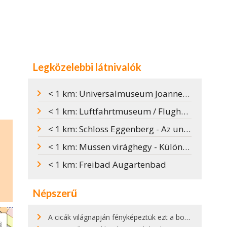
Legközelebbi látnivalók
< 1 km: Universalmuseum Joanneum
< 1 km: Luftfahrtmuseum / Flughafen Graz-Thalerhof
< 1 km: Schloss Eggenberg - Az univerzum tükörképe
< 1 km: Mussen virághegy - Különleges pontja a világnak
< 1 km: Freibad Augartenbad
Népszerű
A cicák világnapján fényképeztük ezt a bokor alatt hűsölő cicát Kisorosziban