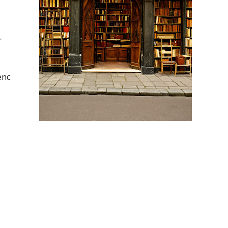
r
enc