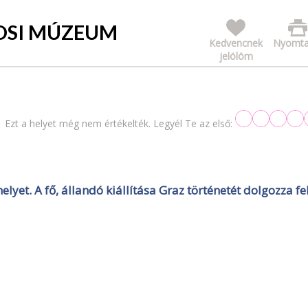
OSI MÚZEUM
Kedvencnek
Nyomta
jelölöm
Ezt a helyet még nem értékelték. Legyél Te az első:
et. A fő, állandó kiállítása Graz történetét dolgozza fe