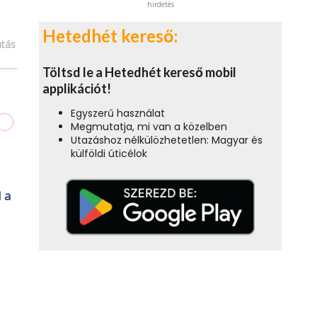
hirdetés
Hetedhét kereső:
tás
Töltsd le a Hetedhét kereső mobil
applikációt!
Egyszerű használat
Megmutatja, mi van a közelben
Utazáshoz nélkülözhetetlen: Magyar és
külföldi úticélok
l a