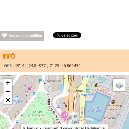
Kedvencnek jelölöm
GPS:
43° 44′ 24.84377″, 7° 25′ 46.86643″
+
−
6. kanyar - Fairmont (Loews) Hotel Hajtűkanyar