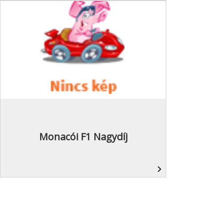
Monacói F1 Nagydíj
navigate_next