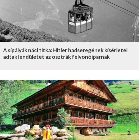
A sípályák náci titka: Hitler hadseregének kísérletei
adtak lendületet az osztrák felvonóiparnak