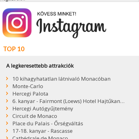
TOP 10
A legkeresettebb attrakciók
10 kihagyhatatlan látnivaló Monacóban
Monte-Carlo
Hercegi Palota
6. kanyar - Fairmont (Loews) Hotel Hajtűkanyar
Hercegi Autógyűjtemény
Circuit de Monaco
Place du Palais - Őrségváltás
17-18. kanyar - Rascasse
Cathédrale de Monaco