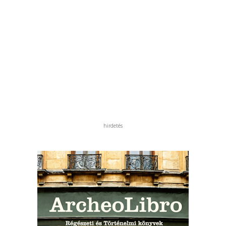
hirdetés