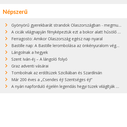
Népszerű
Gyönyörű gyerekbarát strandok Olaszországban - megmutatjuk a 15 legjobbat
A cicák világnapján fényképeztük ezt a bokor alatt hűsölő cicát Kisorosziban
Ferragosto: Amikor Olaszország egész nap nyaral
Bastille nap: A Bastille lerombolása az önkényuralom végét jelentette
Lángolnak a hegyek
Szent Iván-éj – A lángoló folyó
Graz adventi vásárai
Tombolnak az erdőtüzek Szicíliában és Szardínián
Már 200 éves a „Csendes éj! Szentséges éj!”
A nyári napforduló éjjelén legendás hegyi tüzek világítják meg Zugspitzét