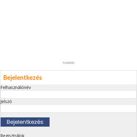
hirdetés
Bejelentkezés
Felhasználónév
Jelszó
Regisztrálok