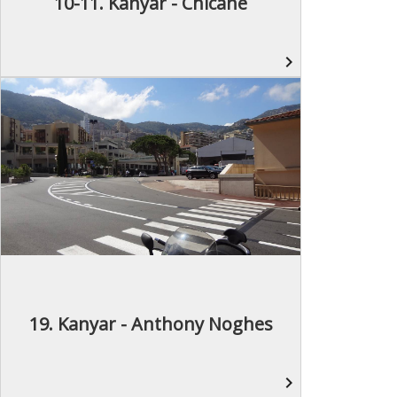
10-11. Kanyar - Chicane
navigate_next
19. Kanyar - Anthony Noghes
navigate_next