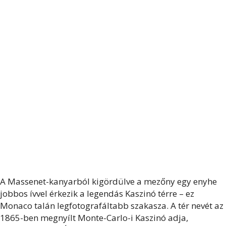
A Massenet-kanyarból kigördülve a mezőny egy enyhe
jobbos ívvel érkezik a legendás Kaszinó térre – ez
Monaco talán legfotografáltabb szakasza. A tér nevét az
1865-ben megnyílt Monte-Carlo-i Kaszinó adja,