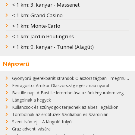
< 1 km: 3. kanyar - Massenet
< 1 km: Grand Casino
< 1 km: Monte-Carlo
< 1 km: Jardin Boulingrins
< 1 km: 9. kanyar - Tunnel (Alagút)
Népszerű
Gyönyörű gyerekbarát strandok Olaszországban - megmutatjuk a 15 legjobbat
Ferragosto: Amikor Olaszország egész nap nyaral
Bastille nap: A Bastille lerombolása az önkényuralom végét jelentette
Lángolnak a hegyek
Kullancsok és szúnyogok terjednek az alpesi legelőkön
Tombolnak az erdőtüzek Szicíliában és Szardínián
Szent Iván-éj – A lángoló folyó
Graz adventi vásárai