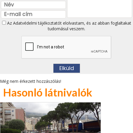
Az
Adatvédelmi tájékoztatót
elolvastam, és az abban foglaltakat
tudomásul veszem.
Még nem érkezett hozzászólás!
Hasonló látnivalók