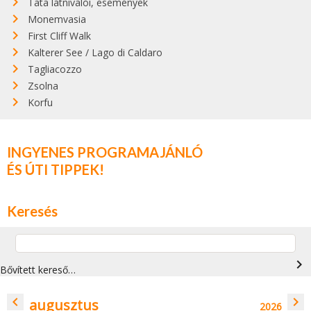
Tata látnivalói, események
Monemvasia
First Cliff Walk
Kalterer See / Lago di Caldaro
Tagliacozzo
Zsolna
Korfu
INGYENES PROGRAMAJÁNLÓ
ÉS ÚTI TIPPEK!
Keresés
navigate_next
Bővített kereső…
navigate_before
navigate_next
augusztus
2026