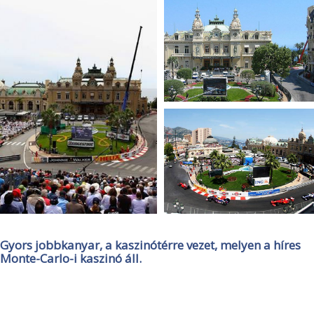
Gyors jobbkanyar, a kaszinótérre vezet, melyen a híres
Monte-Carlo-i kaszinó áll.