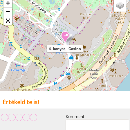
+
−
4. kanyar - Casino
Értékeld te is!
Komment