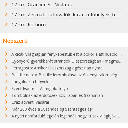
12 km: Grächen St. Niklaus
17 km: Zermatt: látnivalók, kirándulóhelyek, tudnivalók
17 km: Rothorn
Népszerű
A cicák világnapján fényképeztük ezt a bokor alatt hűsölő cicát Kisorosziban
Gyönyörű gyerekbarát strandok Olaszországban - megmutatjuk a 15 legjobbat
Ferragosto: Amikor Olaszország egész nap nyaral
Bastille nap: A Bastille lerombolása az önkényuralom végét jelentette
Lángolnak a hegyek
Szent Iván-éj – A lángoló folyó
Tombolnak az erdőtüzek Szicíliában és Szardínián
Graz adventi vásárai
Már 200 éves a „Csendes éj! Szentséges éj!”
A nyári napforduló éjjelén legendás hegyi tüzek világítják meg Zugspitzét