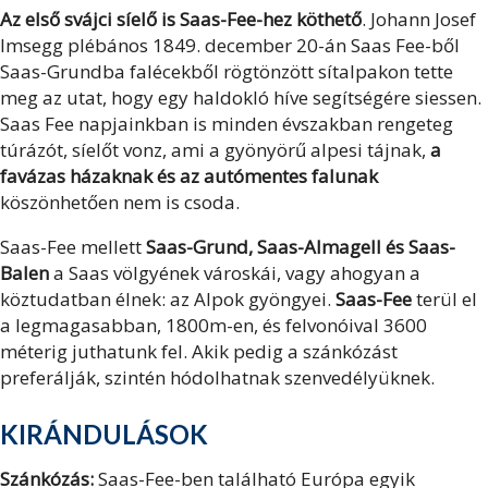
Az első svájci síelő is Saas-Fee-hez köthető
. Johann Josef
Imsegg plébános 1849. december 20-án Saas Fee-ből
Saas-Grundba falécekből rögtönzött sítalpakon tette
meg az utat, hogy egy haldokló híve segítségére siessen.
Saas Fee napjainkban is minden évszakban rengeteg
túrázót, síelőt vonz, ami a gyönyörű alpesi tájnak,
a
favázas házaknak és az autómentes falunak
köszönhetően nem is csoda.
Saas-Fee mellett
Saas-Grund, Saas-Almagell és Saas-
Balen
a Saas völgyének városkái, vagy ahogyan a
köztudatban élnek: az Alpok gyöngyei.
Saas-Fee
terül el
a legmagasabban, 1800m-en, és felvonóival 3600
méterig juthatunk fel. Akik pedig a szánkózást
preferálják, szintén hódolhatnak szenvedélyüknek.
KIRÁNDULÁSOK
Szánkózás:
Saas-Fee-ben található Európa egyik