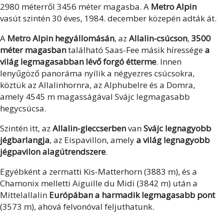
2980 méterről 3456 méter magasba. A
Metro Alpin
vasút szintén 30 éves, 1984. december közepén adták át.
A
Metro Alpin hegyállomásán
, az
Allalin-csúcson
,
3500
méter magasban
található Saas-Fee másik híressége
a
világ legmagasabban lévő forgó étterme
. Innen
lenyűgöző panoráma nyílik a négyezres csúcsokra,
köztük az Allalinhornra, az Alphubelre és a Domra,
amely 4545 m magasságával Svájc legmagasabb
hegycsúcsa.
Szintén itt, az
Allalin-gleccserben
van
Svájc legnagyobb
jégbarlangja
, az Eispavillon, amely
a világ legnagyobb
jégpavilon alagútrendszere
.
Egyébként a zermatti Kis-Matterhorn (3883 m), és a
Chamonix melletti Aiguille du Midi (3842 m) után a
Mittelallalin
Európában a harmadik legmagasabb pont
(3573 m), ahová felvonóval feljuthatunk.