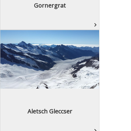
Gornergrat
navigate_next
Aletsch Gleccser
navigate_next