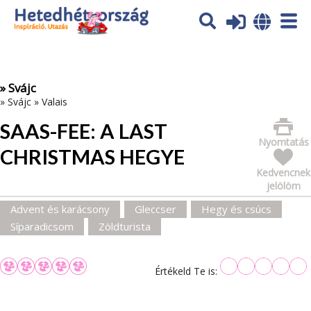
Az oldal sütiket (cookies) használ. További tájékoztatás itt:
Adatvédelmi tájékoztató
Ok
» Svájc
»
Svájc
»
Valais
SAAS-FEE: A LAST
Nyomtatás
CHRISTMAS HEGYE
Kedvencnek
jelölöm
Advent és karácsony
Gleccser
Hegy és csúcs
Síparadicsom
Zöldturista
Értékeld Te is: