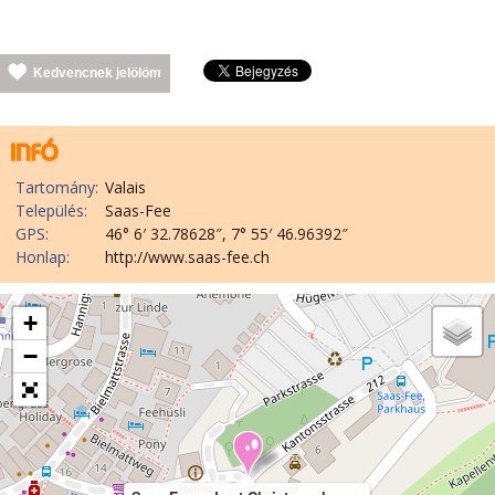
Kedvencnek jelölöm
Tartomány:
Valais
Település:
Saas-Fee
GPS:
46° 6′ 32.78628″, 7° 55′ 46.96392″
Honlap:
http://www.saas-fee.ch
+
−