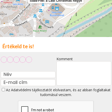
Saas-Fee: a Last Christmas hegye
Értékeld te is!
Komment
Az
Adatvédelmi tájékoztatót
elolvastam, és az abban foglaltakat
tudomásul veszem.