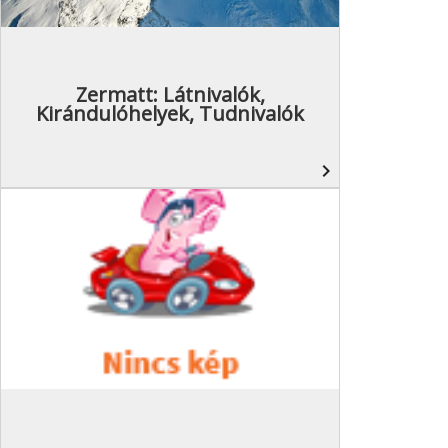
Zermatt: Látnivalók,
Kirándulóhelyek, Tudnivalók
navigate_next