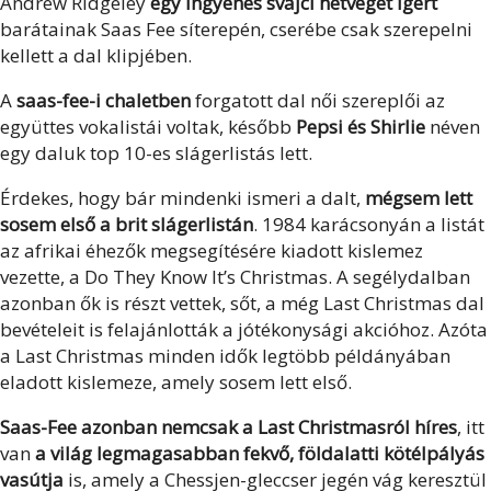
Andrew Ridgeley
egy ingyenes svájci hétvégét ígért
barátainak Saas Fee síterepén, cserébe csak szerepelni
kellett a dal klipjében.
A
saas-fee-i chaletben
forgatott dal női szereplői az
együttes vokalistái voltak, később
Pepsi és Shirlie
néven
egy daluk top 10-es slágerlistás lett.
Érdekes, hogy bár mindenki ismeri a dalt,
mégsem lett
sosem első a brit slágerlistán
. 1984 karácsonyán a listát
az afrikai éhezők megsegítésére kiadott kislemez
vezette, a Do They Know It’s Christmas. A segélydalban
azonban ők is részt vettek, sőt, a még Last Christmas dal
bevételeit is felajánlották a jótékonysági akcióhoz. Azóta
a Last Christmas minden idők legtöbb példányában
eladott kislemeze, amely sosem lett első.
Saas-Fee azonban nemcsak a Last Christmasról híres
, itt
van
a világ legmagasabban fekvő, földalatti kötélpályás
vasútja
is, amely a Chessjen-gleccser jegén vág keresztül