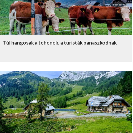
Túl hangosak a tehenek, a turisták panaszkodnak