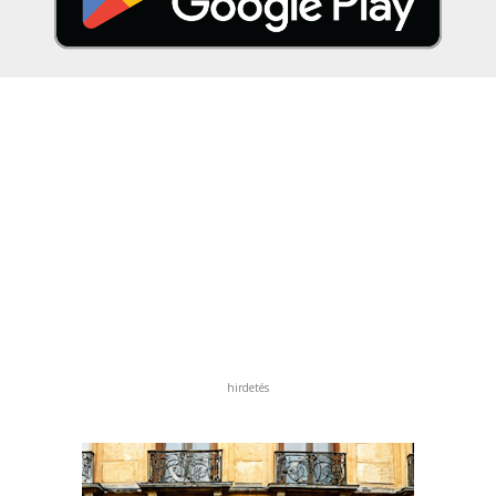
hirdetés