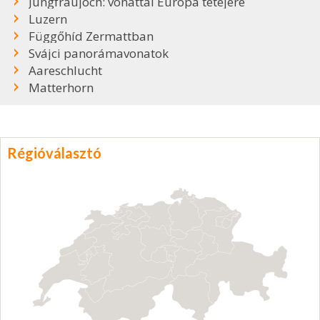
Jungfraujoch: vonattal Európa tetejére
Luzern
Függőhíd Zermattban
Svájci panorámavonatok
Aareschlucht
Matterhorn
Régióválasztó