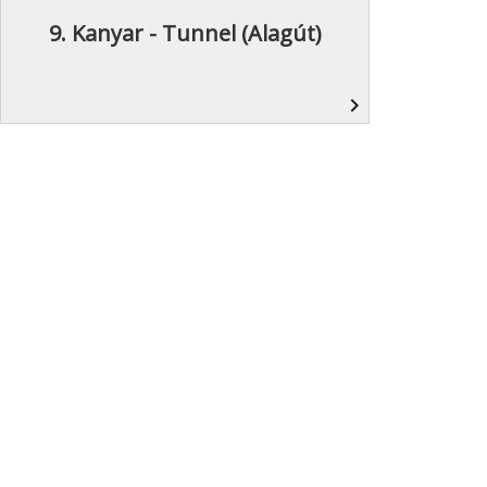
9. Kanyar - Tunnel (Alagút)
navigate_next