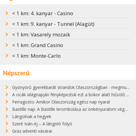
< 1 km: 4. kanyar - Casino
< 1 km: 9. kanyar - Tunnel (Alagút)
< 1 km: Vasarely mozaik
< 1 km: Grand Casino
< 1 km: Monte-Carlo
Népszerű
Gyönyörű gyerekbarát strandok Olaszországban - megmutatjuk a 15 legjobbat
A cicák világnapján fényképeztük ezt a bokor alatt hűsölő cicát Kisorosziban
Ferragosto: Amikor Olaszország egész nap nyaral
Bastille nap: A Bastille lerombolása az önkényuralom végét jelentette
Lángolnak a hegyek
Szent Iván-éj – A lángoló folyó
Graz adventi vásárai