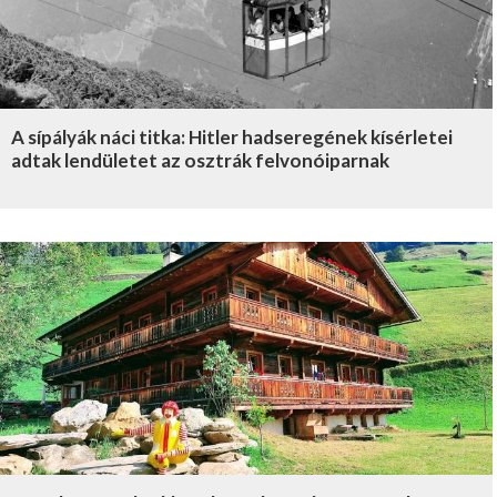
A sípályák náci titka: Hitler hadseregének kísérletei
adtak lendületet az osztrák felvonóiparnak