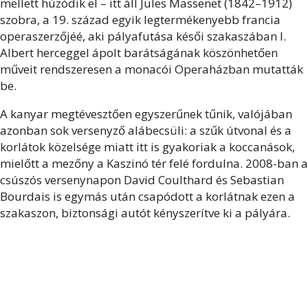
mellett húzódik el – itt áll Jules Massenet (1842–1912)
szobra, a 19. század egyik legtermékenyebb francia
operaszerzőjéé, aki pályafutása késői szakaszában I.
Albert herceggel ápolt barátságának köszönhetően
műveit rendszeresen a monacói Operaházban mutatták
be.
A kanyar megtévesztően egyszerűnek tűnik, valójában
azonban sok versenyző alábecsüli: a szűk útvonal és a
korlátok közelsége miatt itt is gyakoriak a koccanások,
mielőtt a mezőny a Kaszinó tér felé fordulna. 2008-ban a
csúszós versenynapon David Coulthard és Sebastian
Bourdais is egymás után csapódott a korlátnak ezen a
szakaszon, biztonsági autót kényszerítve ki a pályára.