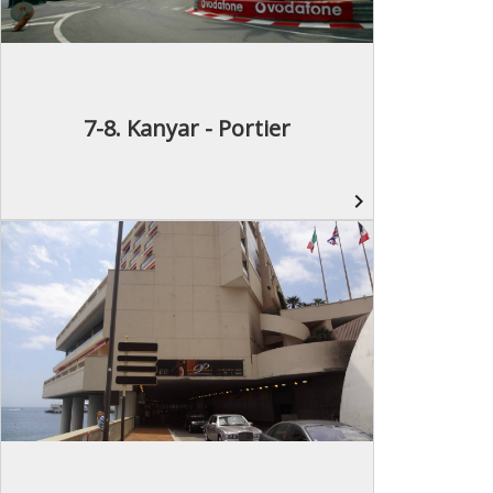
7-8. Kanyar - Portier
navigate_next