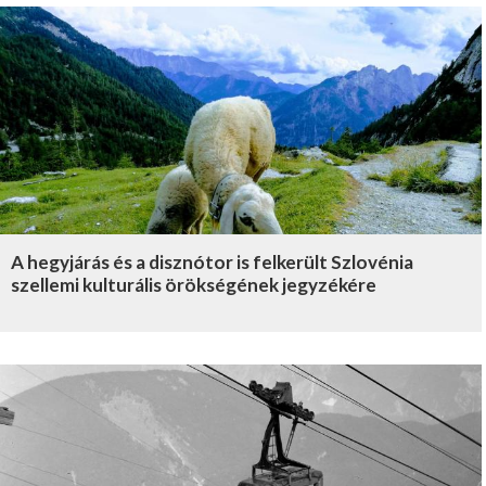
A hegyjárás és a disznótor is felkerült Szlovénia
szellemi kulturális örökségének jegyzékére