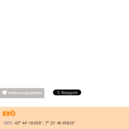
Kedvencnek jelölöm
GPS:
43° 44′ 18.609″, 7° 25′ 40.45829″