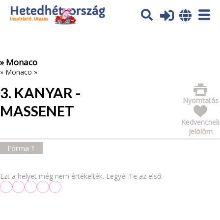
Az oldal sütiket (cookies) használ. További tájékoztatás itt:
Adatvédelmi tájékoztató
Ok
» Monaco
»
Monaco
»
3. KANYAR -
Nyomtatás
MASSENET
Kedvencnek
jelölöm
Forma 1
Ezt a helyet még nem értékelték. Legyél Te az első: