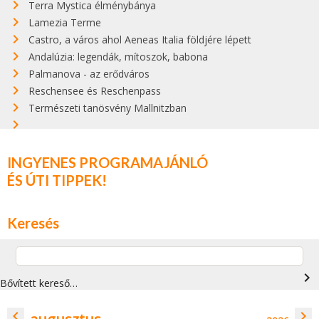
Terra Mystica élménybánya
Lamezia Terme
Castro, a város ahol Aeneas Italia földjére lépett
Andalúzia: legendák, mítoszok, babona
Palmanova - az erődváros
Reschensee és Reschenpass
Természeti tanösvény Mallnitzban
INGYENES PROGRAMAJÁNLÓ
ÉS ÚTI TIPPEK!
Keresés
navigate_next
Bővített kereső…
navigate_before
navigate_next