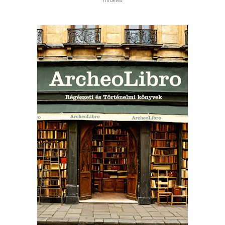
hirdetés