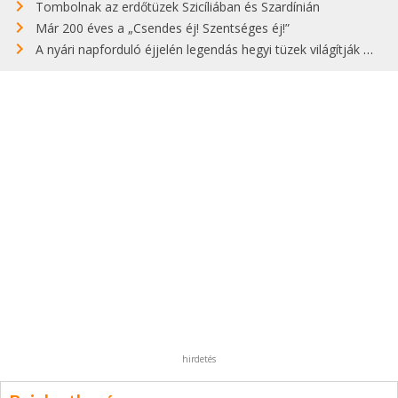
Tombolnak az erdőtüzek Szicíliában és Szardínián
Már 200 éves a „Csendes éj! Szentséges éj!”
A nyári napforduló éjjelén legendás hegyi tüzek világítják meg Zugspitzét
hirdetés