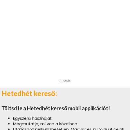
hirdetés
Hetedhét kereső:
Töltsd le a Hetedhét kereső mobil applikációt!
Egyszerű használat
Megmutatja, mi van a közelben
Utazáshoz nélkülözhetetlen: Magyar és külföldi úticélok