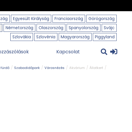
szág
Egyesült Királyság
Franciaország
Görögország
o
Németország
Olaszország
Spanyolország
Svájc
Szlovákia
Szlovénia
Magyarország
Piggyland
ozzászólások
Kapcsolat
 fürdő
Szabadidőpark
Városnézés
Akvárium
Állatkert