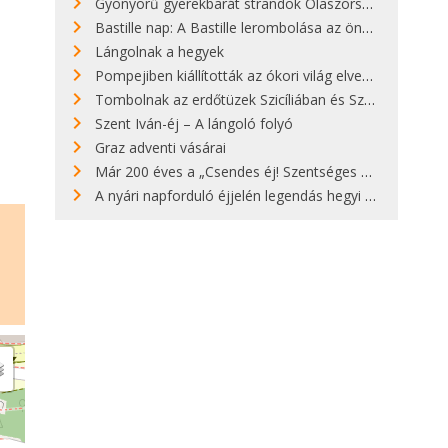
Gyönyörű gyerekbarát strandok Olaszországban - megmutatjuk a 15 legjobbat
Bastille nap: A Bastille lerombolása az önkényuralom végét jelentette
Lángolnak a hegyek
Pompejiben kiállították az ókori világ elveszett híres szobrának másolatát
Tombolnak az erdőtüzek Szicíliában és Szardínián
Szent Iván-éj – A lángoló folyó
Graz adventi vásárai
Már 200 éves a „Csendes éj! Szentséges éj!”
A nyári napforduló éjjelén legendás hegyi tüzek világítják meg Zugspitzét