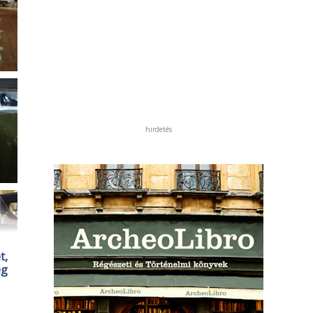
hirdetés
t,
eg