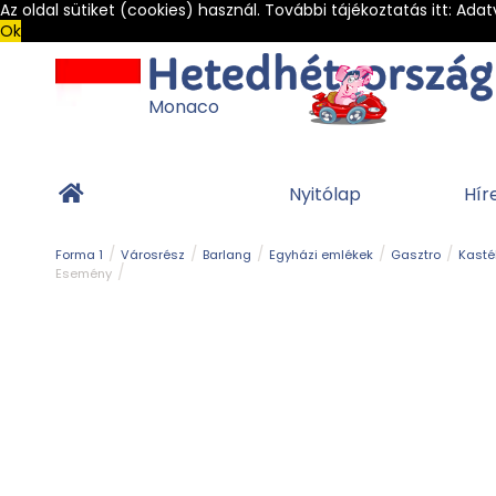
Az oldal sütiket (cookies) használ. További tájékoztatás itt:
Adat
Ok
Monaco
Nyitólap
Hír
Forma 1
Városrész
Barlang
Egyházi emlékek
Gasztro
Kasté
Esemény