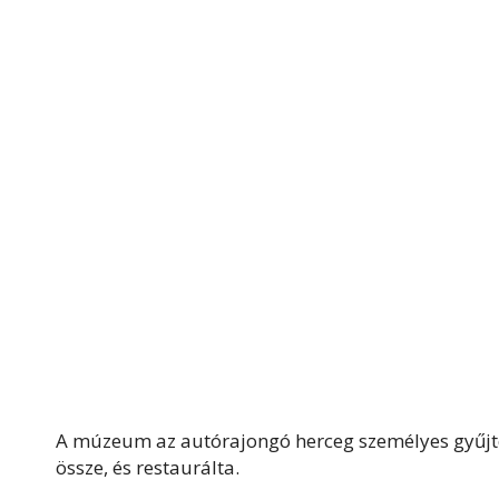
A múzeum az autórajongó herceg személyes gyűjtem
össze, és restaurálta.