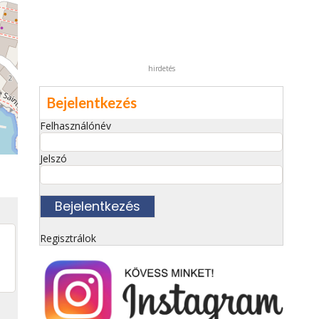
hirdetés
Bejelentkezés
Felhasználónév
Jelszó
Regisztrálok