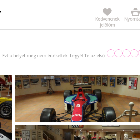
Y
Kedvencnek
Nyomta
jelölöm
Ezt a helyet még nem értékelték. Legyél Te az első: