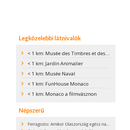
Legközelebbi látnivalók
< 1 km: Musée des Timbres et des Monnaies
< 1 km: Jardin Animalier
< 1 km: Musée Naval
< 1 km: FunHouse Monaco
< 1 km: Monaco a filmvásznon
Népszerű
Ferragosto: Amikor Olaszország egész nap nyaral