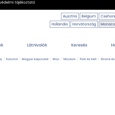
védelmi tájékoztató
Ausztria
Belgium
Csehor
Hollandia
Horvátország
Monac
ek
Látnivalók
Keresés
H
ly
Kaszinó
Magyar kapcsolat
Mozi
Múzeum
Park és kert
Strand és