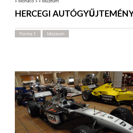
»
Monaco
»
»
Múzeum
HERCEGI AUTÓGYŰJTEMÉN
Forma 1
Múzeum