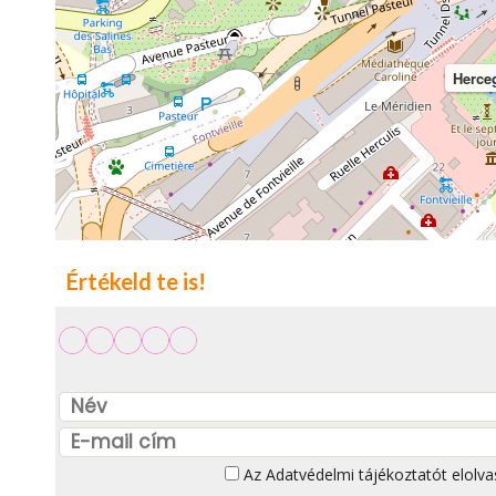
Herce
Értékeld te is!
Az
Adatvédelmi tájékoztatót
elolva