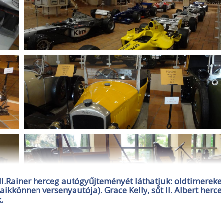
I.Rainer herceg autógyűjteményét láthatjuk: oldtimereke
ikkönnen versenyautója). Grace Kelly, sőt II. Albert herc
.