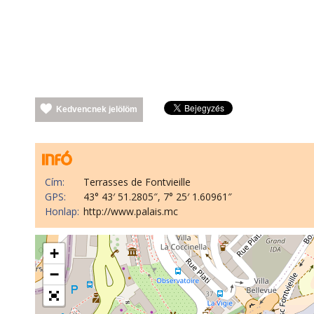
Kedvencnek jelölöm
Cím:
Terrasses de Fontvieille
GPS:
43° 43′ 51.2805″, 7° 25′ 1.60961″
Honlap:
http://www.palais.mc
+
−