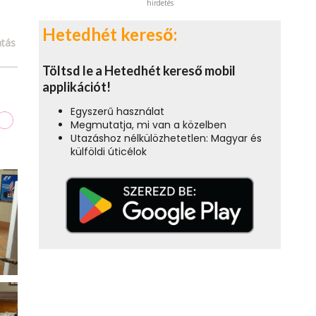
hirdetés
Hetedhét kereső:
tás
Töltsd le a Hetedhét kereső mobil
applikációt!
Egyszerű használat
Megmutatja, mi van a közelben
Utazáshoz nélkülözhetetlen: Magyar és
külföldi úticélok