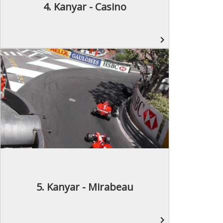
4. Kanyar - Casino
navigate_next
5. Kanyar - Mirabeau
navigate_next