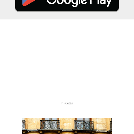
hirdetés