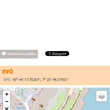
Kedvencnek jelölöm
GPS:
43° 44′ 17.70263″, 7° 25′ 44.27432″
+
−