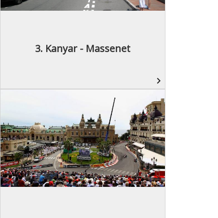
3. Kanyar - Massenet
navigate_next