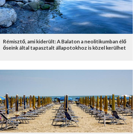
Rémisztő, ami kiderült: A Balaton a neolitikumban élő
őseink által tapasztalt állapotokhoz is közel kerülhet