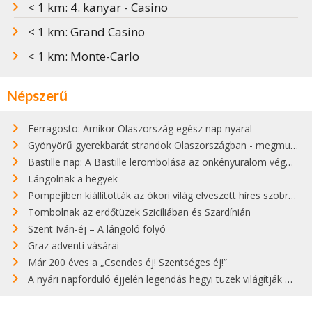
< 1 km: 4. kanyar - Casino
< 1 km: Grand Casino
< 1 km: Monte-Carlo
Népszerű
Ferragosto: Amikor Olaszország egész nap nyaral
Gyönyörű gyerekbarát strandok Olaszországban - megmutatjuk a 15 legjobbat
Bastille nap: A Bastille lerombolása az önkényuralom végét jelentette
Lángolnak a hegyek
Pompejiben kiállították az ókori világ elveszett híres szobrának másolatát
Tombolnak az erdőtüzek Szicíliában és Szardínián
Szent Iván-éj – A lángoló folyó
Graz adventi vásárai
Már 200 éves a „Csendes éj! Szentséges éj!”
A nyári napforduló éjjelén legendás hegyi tüzek világítják meg Zugspitzét