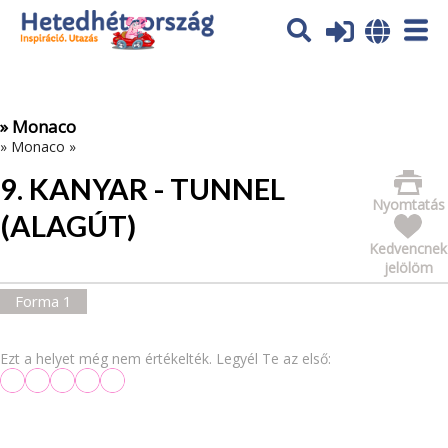
Az oldal sütiket (cookies) használ. További tájékoztatás itt:
Adatvédelmi tájékoztató
Ok
» Monaco
»
Monaco
»
9. KANYAR - TUNNEL
Nyomtatás
(ALAGÚT)
Kedvencnek
jelölöm
Forma 1
Ezt a helyet még nem értékelték. Legyél Te az első: