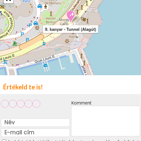
9. kanyar - Tunnel (Alagút)
Értékeld te is!
Komment