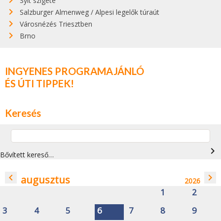
Sylt szigete
Salzburger Almenweg / Alpesi legelők túraút
Városnézés Triesztben
Brno
INGYENES PROGRAMAJÁNLÓ
ÉS ÚTI TIPPEK!
Keresés
navigate_next
Bővített kereső…
navigate_before
navigate_next
augusztus
2026
1
2
3
4
5
6
7
8
9