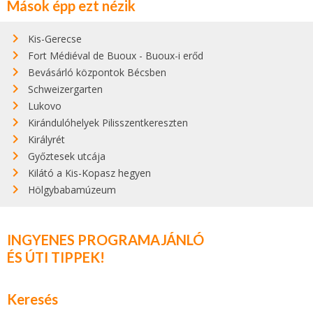
Mások épp ezt nézik
Kis-Gerecse
Fort Médiéval de Buoux - Buoux-i erőd
Bevásárló központok Bécsben
Schweizergarten
Lukovo
Kirándulóhelyek Pilisszentkereszten
Királyrét
Győztesek utcája
Kilátó a Kis-Kopasz hegyen
Hölgybabamúzeum
INGYENES PROGRAMAJÁNLÓ
ÉS ÚTI TIPPEK!
Keresés