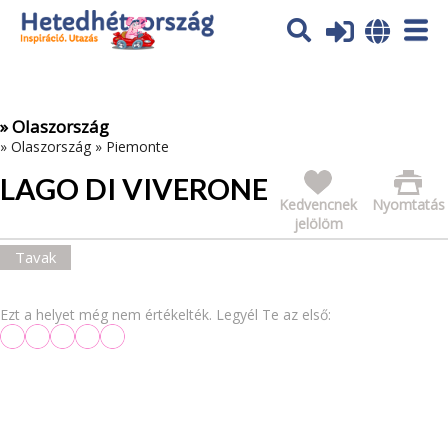
Az oldal sütiket (cookies) használ. További tájékoztatás itt:
Adatvédelmi tájékoztató
Ok
» Olaszország
»
Olaszország
»
Piemonte
LAGO DI VIVERONE
Kedvencnek
Nyomtatás
jelölöm
Tavak
Ezt a helyet még nem értékelték. Legyél Te az első: