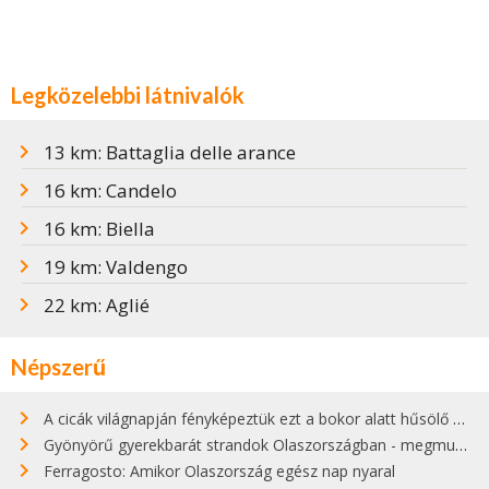
Legközelebbi látnivalók
13 km: Battaglia delle arance
16 km: Candelo
16 km: Biella
19 km: Valdengo
22 km: Aglié
Népszerű
A cicák világnapján fényképeztük ezt a bokor alatt hűsölő cicát Kisorosziban
Gyönyörű gyerekbarát strandok Olaszországban - megmutatjuk a 15 legjobbat
Ferragosto: Amikor Olaszország egész nap nyaral