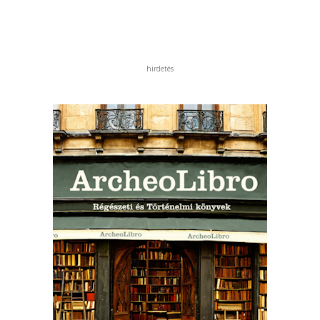
hirdetés