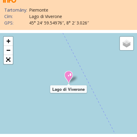
Tartomány:
Piemonte
Cím:
Lago di Viverone
GPS:
45° 24′ 59.54976″, 8° 2′ 3.026″
+
−
Lago di Viverone