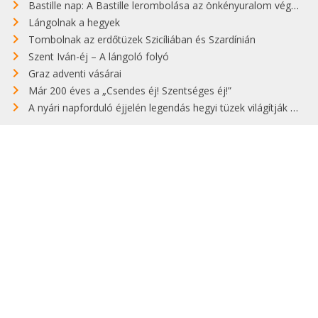
Bastille nap: A Bastille lerombolása az önkényuralom végét jelentette
Lángolnak a hegyek
Tombolnak az erdőtüzek Szicíliában és Szardínián
Szent Iván-éj – A lángoló folyó
Graz adventi vásárai
Már 200 éves a „Csendes éj! Szentséges éj!”
A nyári napforduló éjjelén legendás hegyi tüzek világítják meg Zugspitzét