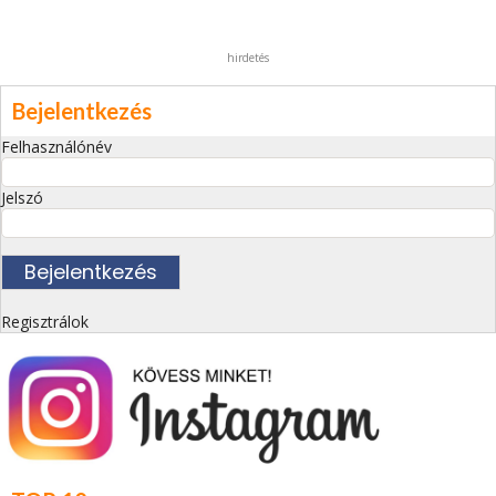
hirdetés
Bejelentkezés
Felhasználónév
Jelszó
Regisztrálok