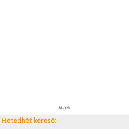
hirdetés
Hetedhét kereső: