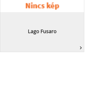
Lago Fusaro
navigate_next