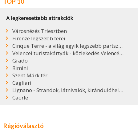
TOP 10
A legkeresettebb attrakciók
Városnézés Triesztben
Firenze legszebb terei
Cinque Terre - a világ egyik legszebb partszakasza
Velencei turistakártyák - közlekedés Velencében
Grado
Rimini
Szent Márk tér
Cagliari
Lignano - Strandok, látnivalók, kirándulóhelyek
Caorle
Régióválasztó