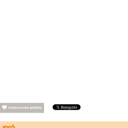
Kedvencnek jelölöm