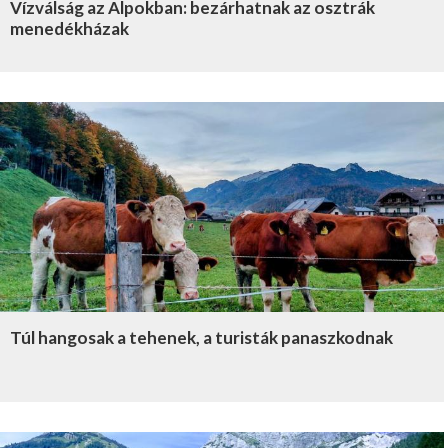
Vízválság az Alpokban: bezárhatnak az osztrák
menedékházak
Túl hangosak a tehenek, a turisták panaszkodnak