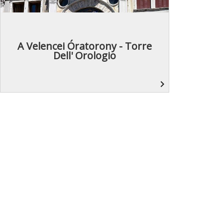
A Velencei Óratorony - Torre
Dell' Orologio
navigate_next