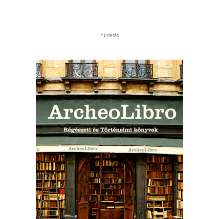
hirdetés