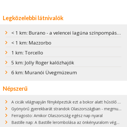
Legközelebbi látnivalók
< 1 km: Burano - a velencei lagúna színpompás szigete
< 1 km: Mazzorbo
1 km: Torcello
5 km: Jolly Roger kalózhajók
6 km: Muranói Üvegmúzeum
Népszerű
A cicák világnapján fényképeztük ezt a bokor alatt hűsölő cicát Kisorosziban
Gyönyörű gyerekbarát strandok Olaszországban - megmutatjuk a 15 legjobbat
Ferragosto: Amikor Olaszország egész nap nyaral
Bastille nap: A Bastille lerombolása az önkényuralom végét jelentette