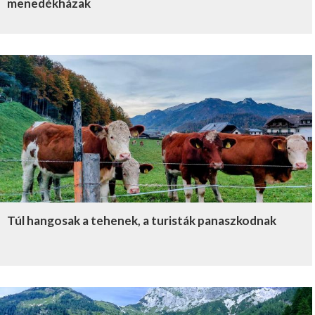
menedékházak
Túl hangosak a tehenek, a turisták panaszkodnak