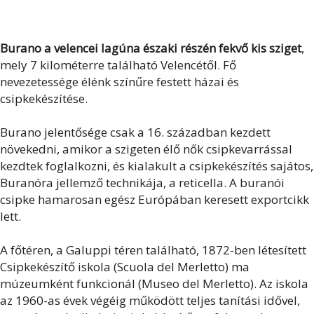
Burano a velencei lagúna északi részén fekvő kis sziget
,
mely 7 kilométerre található Velencétől. Fő
nevezetessége élénk színűre festett házai és
csipkekészítése.
Burano jelentősége csak a 16. században kezdett
növekedni, amikor a szigeten élő nők csipkevarrással
kezdtek foglalkozni, és kialakult a csipkekészítés sajátos,
Buranóra jellemző technikája, a reticella. A buranói
csipke hamarosan egész Európában keresett exportcikk
lett.
A főtéren, a Galuppi téren található, 1872-ben létesített
Csipkekészítő iskola (Scuola del Merletto) ma
múzeumként funkcionál (Museo del Merletto). Az iskola
az 1960-as évek végéig működött teljes tanítási idővel,