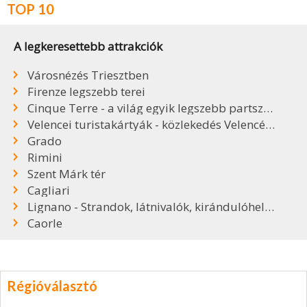
TOP 10
A legkeresettebb attrakciók
Városnézés Triesztben
Firenze legszebb terei
Cinque Terre - a világ egyik legszebb partszakasza
Velencei turistakártyák - közlekedés Velencében
Grado
Rimini
Szent Márk tér
Cagliari
Lignano - Strandok, látnivalók, kirándulóhelyek
Caorle
Régióválasztó