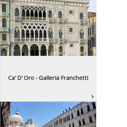
Ca' D' Oro - Galleria Franchetti
navigate_next