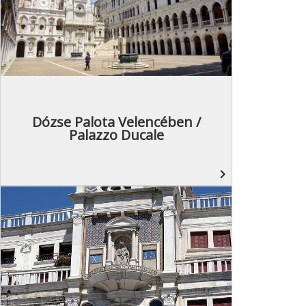
Dózse Palota Velencében /
Palazzo Ducale
navigate_next