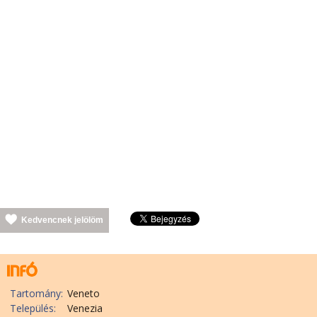
Kedvencnek jelölöm
Tartomány:
Veneto
Település:
Venezia