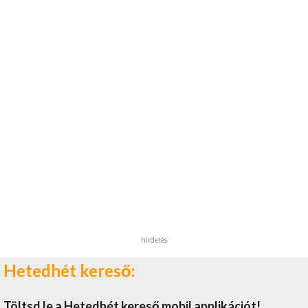
hirdetés
Hetedhét kereső:
Töltsd le a Hetedhét kereső mobil applikációt!