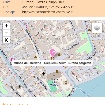
Cím:
Burano, Piazza Galuppi 187
GPS:
45° 29′ 5.04089″, 12° 25′ 7.42721″
Honlap:
http://museomerletto.visitmuve.it
+
−
Museo del Merletto - Csipkemúzeum Burano szigetén