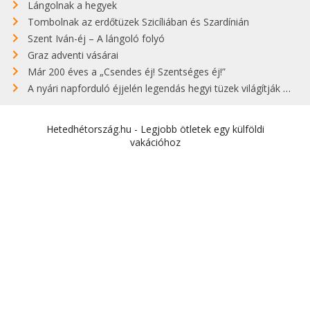
Lángolnak a hegyek
Tombolnak az erdőtüzek Szicíliában és Szardínián
Szent Iván-éj – A lángoló folyó
Graz adventi vásárai
Már 200 éves a „Csendes éj! Szentséges éj!”
A nyári napforduló éjjelén legendás hegyi tüzek világítják meg Zugspitzét
Hetedhétország.hu - Legjobb ötletek egy külföldi
vakációhoz