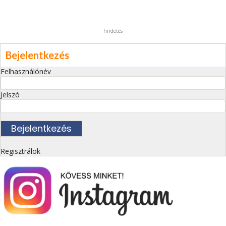
hirdetés
Bejelentkezés
Felhasználónév
Jelszó
Regisztrálok