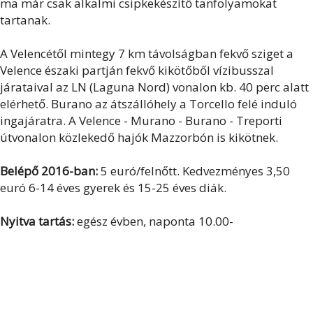
ma már csak alkalmi csipkekészítő tanfolyamokat
tartanak.
A Velencétől mintegy 7 km távolságban fekvő sziget a
Velence északi partján fekvő kikötőből vízibusszal
járataival az LN (Laguna Nord) vonalon kb. 40 perc alatt
elérhető. Burano az átszállóhely a Torcello felé induló
ingajáratra. A Velence - Murano - Burano - Treporti
útvonalon közlekedő hajók Mazzorbón is kikötnek.
Belépő 2016-ban:
5 euró/felnőtt. Kedvezményes 3,50
euró 6-14 éves gyerek és 15-25 éves diák.
Nyitva tartás:
egész évben, naponta 10.00-