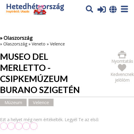
Az oldal sütiket (cookies) használ. További tájékoztatás itt:
Adatvédelmi tájékoztató
Ok
» Olaszország
»
Olaszország
»
Veneto
»
Velence
MUSEO DEL
Nyomtatás
MERLETTO -
Kedvencnek
CSIPKEMÚZEUM
jelölöm
BURANO SZIGETÉN
Múzeum
Velence
Ezt a helyet még nem értékelték. Legyél Te az első: