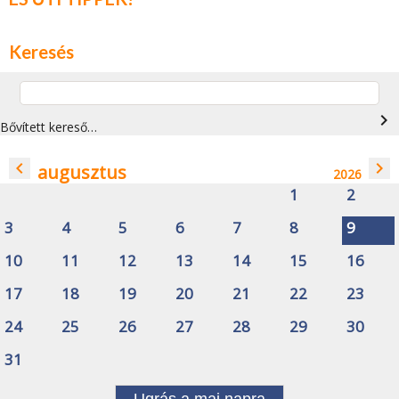
Keresés
navigate_next
Bővített kereső…
navigate_before
navigate_next
augusztus
2026
1
2
3
4
5
6
7
8
9
10
11
12
13
14
15
16
17
18
19
20
21
22
23
24
25
26
27
28
29
30
31
Ugrás a mai napra