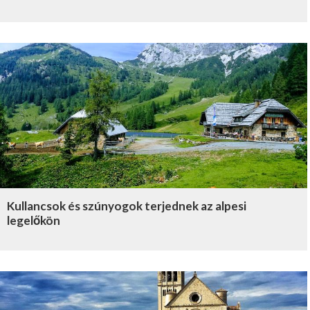
Kullancsok és szúnyogok terjednek az alpesi
legelőkön