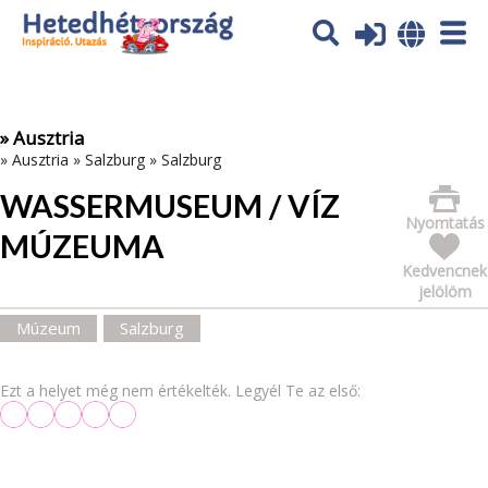
Az oldal sütiket (cookies) használ. További tájékoztatás itt:
Adatvédelmi tájékoztató
Ok
» Ausztria
»
Ausztria
»
Salzburg
»
Salzburg
WASSERMUSEUM / VÍZ
Nyomtatás
MÚZEUMA
Kedvencnek
jelölöm
Múzeum
Salzburg
Ezt a helyet még nem értékelték. Legyél Te az első: