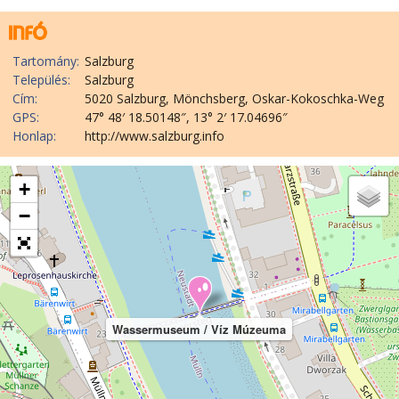
Tartomány:
Salzburg
Település:
Salzburg
Cím:
5020 Salzburg, Mönchsberg, Oskar-Kokoschka-Weg
GPS:
47° 48′ 18.50148″, 13° 2′ 17.04696″
Honlap:
http://www.salzburg.info
+
−
Wassermuseum / Víz Múzeuma