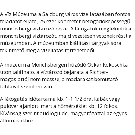
A Víz Múzeuma a Salzburg város vízellátásában fontos
feladatot ellátó, 25 ezer köbméter befogadóképességű
mönchsbergi víztározó része. A látogatók megtekintik a
mönchsbergi víztározót, majd vezetésen vesznek részt a
múzeumban. A múzeumban kiállítási tárgyak sora
tekinthető meg a vízellátás történetéből.
A múzeum a Mönchsbergen húzódó Oskar Kokoschka
úton található, a víztározó bejárata a Richter-
magaslattól nem messze, a madarakat bemutató
táblával szemben van.
A látogatás időtartama kb. 1-1 1/2 óra, kabát vagy
pulóver ajánlott, mert a hőmérséklet kb. 12 fokos.
Kívánság szerint audioguide, magyarázattal az egyes
állomásokhoz.