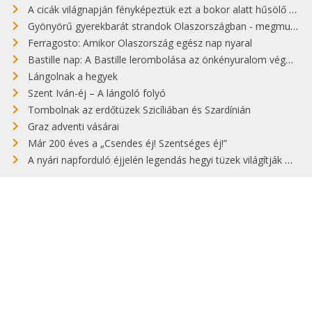
A cicák világnapján fényképeztük ezt a bokor alatt hűsölő cicát Kisorosziban
Gyönyörű gyerekbarát strandok Olaszországban - megmutatjuk a 15 legjobbat
Ferragosto: Amikor Olaszország egész nap nyaral
Bastille nap: A Bastille lerombolása az önkényuralom végét jelentette
Lángolnak a hegyek
Szent Iván-éj – A lángoló folyó
Tombolnak az erdőtüzek Szicíliában és Szardínián
Graz adventi vásárai
Már 200 éves a „Csendes éj! Szentséges éj!”
A nyári napforduló éjjelén legendás hegyi tüzek világítják meg Zugspitzét