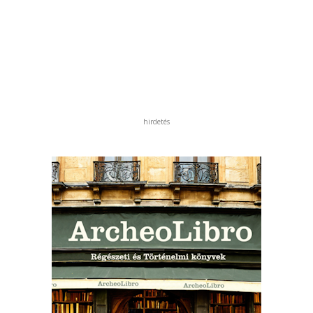
hirdetés