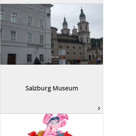
Salzburg Museum
navigate_next