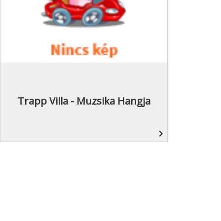
Trapp Villa - Muzsika Hangja
navigate_next