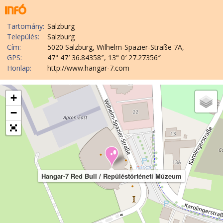
Tartomány:
Salzburg
Település:
Salzburg
Cím:
5020 Salzburg, Wilhelm-Spazier-Straße 7A,
GPS:
47° 47′ 36.84358″, 13° 0′ 27.27356″
Honlap:
http://www.hangar-7.com
+
−
Hangar-7 Red Bull / Repüléstörténeti Múzeum