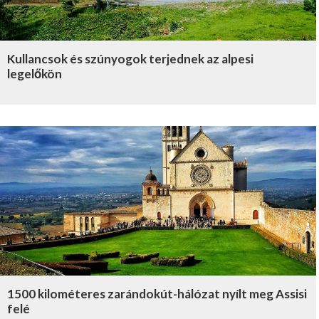
Kullancsok és szúnyogok terjednek az alpesi
legelőkön
1500 kilométeres zarándokút-hálózat nyílt meg Assisi
felé