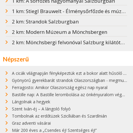
1 km: A sörfőzés hagyományai Salzburgban
1 km: Stiegl Brauwelt - Élménysőrfőzde és múzeum
2 km: Strandok Salzburgban
2 km: Modern Múzeum a Mönchsbergen
2 km: Mönchsbergi felvonóval Salzburg kilátóteraszára
Népszerű
A cicák világnapján fényképeztük ezt a bokor alatt hűsölő cicát Kisorosziban
Gyönyörű gyerekbarát strandok Olaszországban - megmutatjuk a 15 legjobbat
Ferragosto: Amikor Olaszország egész nap nyaral
Bastille nap: A Bastille lerombolása az önkényuralom végét jelentette
Lángolnak a hegyek
Szent Iván-éj – A lángoló folyó
Tombolnak az erdőtüzek Szicíliában és Szardínián
Graz adventi vásárai
Már 200 éves a „Csendes éj! Szentséges éj!”