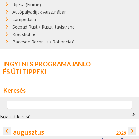
Rijeka (Fiume)
Autópályadíjak Ausztriában
Lampedusa
Seebad Rust / Ruszti tavistrand
Kraushöhle
Badesee Rechnitz / Rohonci-tó
INGYENES PROGRAMAJÁNLÓ
ÉS ÚTI TIPPEK!
Keresés
navigate_next
Bővített kereső…
navigate_before
navigate_next
augusztus
2026