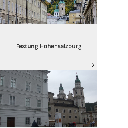
Festung Hohensalzburg
navigate_next