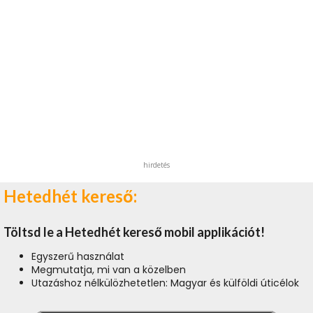
hirdetés
Hetedhét kereső:
Töltsd le a Hetedhét kereső mobil applikációt!
Egyszerű használat
Megmutatja, mi van a közelben
Utazáshoz nélkülözhetetlen: Magyar és külföldi úticélok