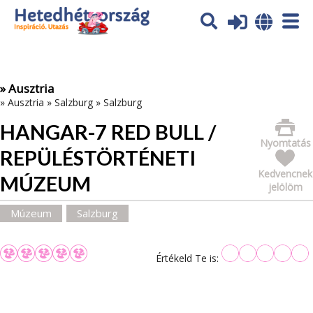
Az oldal sütiket (cookies) használ. További tájékoztatás itt:
Adatvédelmi tájékoztató
Ok
» Ausztria
»
Ausztria
»
Salzburg
»
Salzburg
HANGAR-7 RED BULL /
Nyomtatás
REPÜLÉSTÖRTÉNETI
Kedvencnek
MÚZEUM
jelölöm
Múzeum
Salzburg
Értékeld Te is: