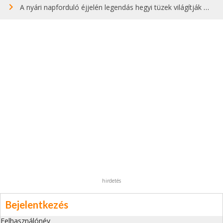
A nyári napforduló éjjelén legendás hegyi tüzek világítják meg Zugspitzét
hirdetés
Bejelentkezés
Felhasználónév