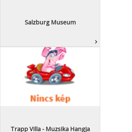
Salzburg Museum
navigate_next
Trapp Villa - Muzsika Hangja