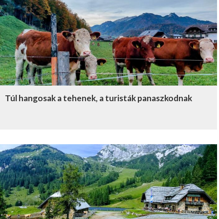
Túl hangosak a tehenek, a turisták panaszkodnak