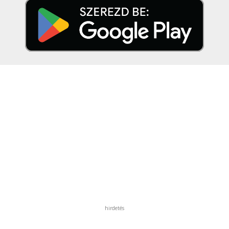
hirdetés