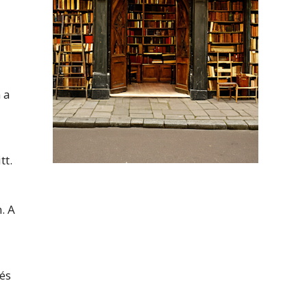
 a
tt.
. A
és