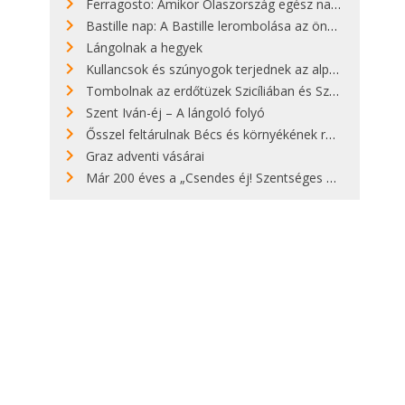
Ferragosto: Amikor Olaszország egész nap nyaral
Bastille nap: A Bastille lerombolása az önkényuralom végét jelentette
Lángolnak a hegyek
Kullancsok és szúnyogok terjednek az alpesi legelőkön
Tombolnak az erdőtüzek Szicíliában és Szardínián
Szent Iván-éj – A lángoló folyó
Ősszel feltárulnak Bécs és környékének rendkívüli építészeti kincsei
Graz adventi vásárai
Már 200 éves a „Csendes éj! Szentséges éj!”