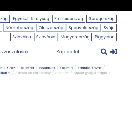
szág
Egyesült Királyság
Franciaország
Görögország
o
Németország
Olaszország
Spanyolország
Svájc
Szlovákia
Szlovénia
Magyarország
Piggyland
ozzászólások
Kapcsolat
en
Graz
Hallstatt
Innsbruck
Karintia
Karintiai tavak
illertal
Advent és karácsony
Állatkert
Alpesi gyógyterápia
park
Kerékpár
Kilátó
Korcsolyapálya
Magyar kapcsolat
avak
Tél
Téli túrázás
Templom és kolostor
Természeti park