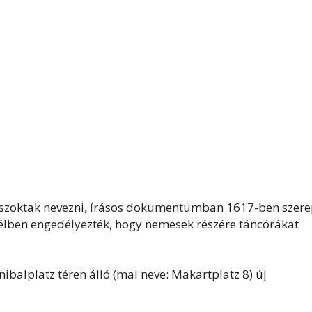
s szoktak nevezni, írásos dokumentumban 1617-ben szere
evélben engedélyezték, hogy nemesek részére táncórákat
ibalplatz téren álló (mai neve: Makartplatz 8) új