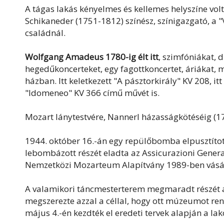
A tágas lakás kényelmes és kellemes helyszíne vol
Schikaneder (1751-1812) színész, színigazgató, a 
családnál.
Wolfgang Amadeus 1780-ig élt itt
, szimfóniákat, 
hegedűkoncerteket, egy fagottkoncertet, áriákat,
házban. Itt keletkezett "A pásztorkirály" KV 208, it
"Idomeneo" KV 366 című művét is.
Mozart lánytestvére, Nannerl házasságkötéséig (178
1944. október 16.-án egy repülőbomba elpusztítot
lebombázott részét eladta az Assicurazioni Genera
Nemzetközi Mozarteum Alapítvány 1989-ben vásár
A valamikori táncmesterterem megmaradt részét
megszerezte azzal a céllal, hogy ott múzeumot ren
május 4.-én kezdték el eredeti tervek alapján a lak