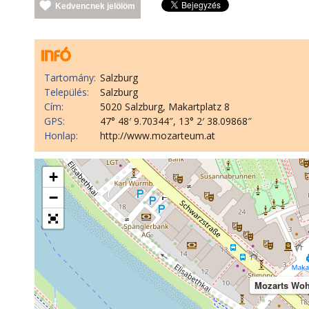
Kedvencnek jelölöm
Tartomány:
Salzburg
Település:
Salzburg
Cím:
5020 Salzburg, Makartplatz 8
GPS:
47° 48′ 9.70344″, 13° 2′ 38.09868″
Honlap:
http://www.mozarteum.at
+
−
Mozarts Woh