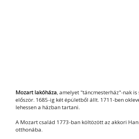
Mozart lakóháza
, amelyet "táncmesterház"-nak i
először. 1685-ig két épületből állt. 1711-ben okl
lehessen a házban tartani.
A Mozart család 1773-ban költözött az akkori Hann
otthonába.