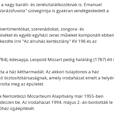
t a nagy baráti- és zenésztalálkozóknak is. Emanuel
"Varázsfuvola" szövegírója is gyakran vendégeskedett a
divertimentókat, szerenádokat, zongora- és
 miséket és egyéb egyházi zenei műveket komponált ebben
t kezdte írni "Az álruhás kertészlány" KV 196 és az
4), édesapja, Leopold Mozart pedig haláláig (1787) élt i
ta a ház kétharmadát. Az akkori tulajdonos a ház
li biztosítótársaságnak, amely irodaházat emelt a helyén
olta meg az épületet.
 a Nemzetközi Mozarteum Alapítvány már 1955-ben
dezzen be. Az irodaházat 1994. május 2.-án bontották le 
óház újjáépítését.