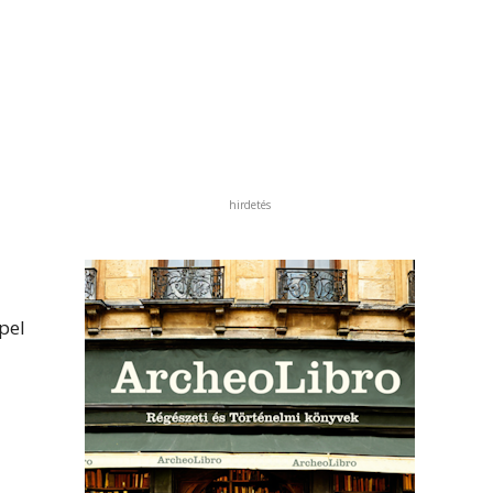
hirdetés
pel