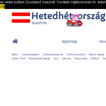
Az oldal sütiket (cookies) használ. További tájékoztatás itt:
Adat
Ok
Ausztria
Nyitólap
Hír
Bécs
Szánkópálya
Városkalauzok
Alsó-Ausztria
Bécsi Alpok
Kelet-Tirol
Kitzbüheli Alpok
Linz
Murau
Nassfeld
Ötztal
Sa
Alpesi út
Ásványok & Kristályok
Barlang
Bob
Csúszda
Esemény
Gleccser
Gyerek t
Múzeum
Óriásroller és mountaincart
Osztrák ételek
Park és kert
Túra
Vár és kastély
Világörökség
Vízesés
Zöldturista