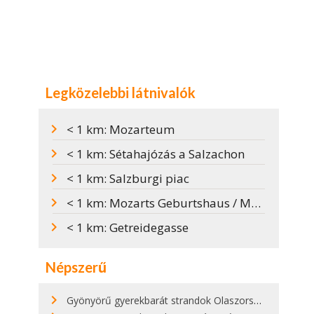
Legközelebbi látnivalók
< 1 km: Mozarteum
< 1 km: Sétahajózás a Salzachon
< 1 km: Salzburgi piac
< 1 km: Mozarts Geburtshaus / Mozart szülőháza
< 1 km: Getreidegasse
Népszerű
Gyönyörű gyerekbarát strandok Olaszországban - megmutatjuk a 15 legjobbat