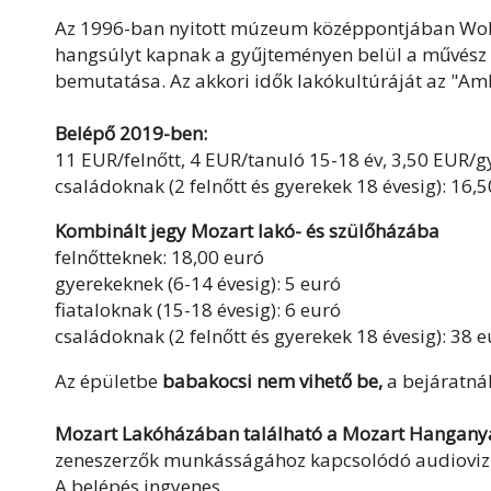
Az 1996-ban nyitott múzeum középpontjában Wol
hangsúlyt kapnak a gyűjteményen belül a művész 
bemutatása. Az akkori idők lakókultúráját az "Am
Belépő 2019-ben:
11 EUR/felnőtt, 4 EUR/tanuló 15-18 év, 3,50 EUR/g
családoknak (2 felnőtt és gyerekek 18 évesig): 16,
Kombinált jegy Mozart lakó- és szülőházába
felnőtteknek: 18,00 euró
gyerekeknek (6-14 évesig): 5 euró
fiataloknak (15-18 évesig): 6 euró
családoknak (2 felnőtt és gyerekek 18 évesig): 38 
Az épületbe
babakocsi nem vihető be,
a bejáratnál
Mozart Lakóházában található a Mozart Hanganya
zeneszerzők munkásságához kapcsolódó audiovi
A belépés ingyenes.