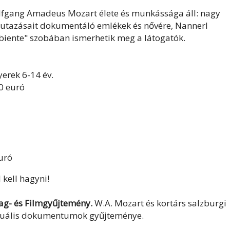
fgang Amadeus Mozart élete és munkássága áll: nagy
utazásait dokumentáló emlékek és nővére, Nannerl
biente" szobában ismerhetik meg a látogatók.
yerek 6-14 év.
50 euró
euró
 kell hagyni!
g- és Filmgyűjtemény.
W.A. Mozart és kortárs salzburgi
zuális dokumentumok gyűjteménye.