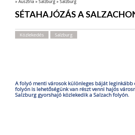
»
Ausztria
»
Salzburg
»
Salzburg
SÉTAHAJÓZÁS A SALZACHO
Közlekedés
Salzburg
A folyó menti városok különleges báját leginkább
folyón is lehetőségünk van részt venni hajós vár
Salzburg gyorshajó közlekedik a Salzach folyón.