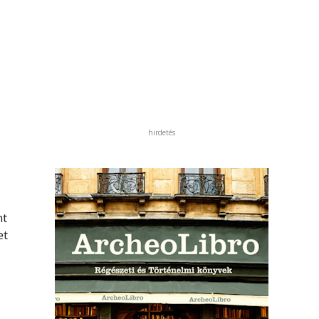
hirdetés
nt
et