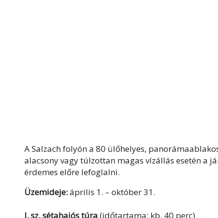
A Salzach folyón a 80 ülőhelyes, panorámaablako
alacsony vagy túlzottan magas vízállás esetén a j
érdemes előre lefoglalni.
Üzemideje:
április 1. – október 31.
I. sz. sétahajós túra
(időtartama: kb. 40 perc)