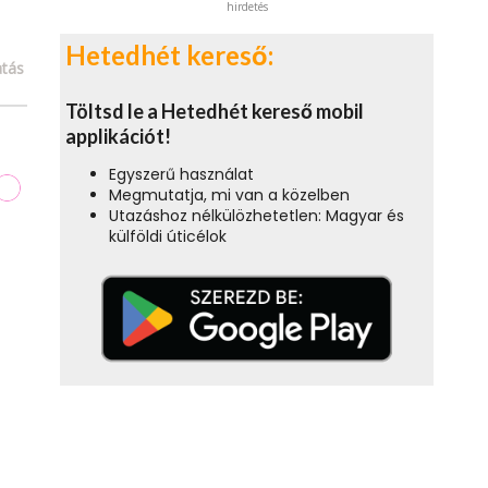
hirdetés
Hetedhét kereső:
tás
Töltsd le a Hetedhét kereső mobil
applikációt!
Egyszerű használat
Megmutatja, mi van a közelben
Utazáshoz nélkülözhetetlen: Magyar és
külföldi úticélok