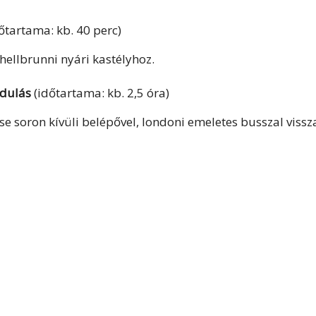
őtartama: kb. 40 perc)
ellbrunni nyári kastélyhoz.
ndulás
(időtartama: kb. 2,5 óra)
e soron kívüli belépővel, londoni emeletes busszal vissz