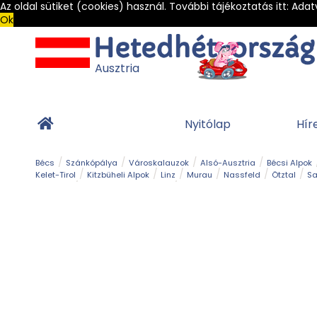
Az oldal sütiket (cookies) használ. További tájékoztatás itt:
Adat
Ok
Ausztria
Nyitólap
Hír
Bécs
Szánkópálya
Városkalauzok
Alsó-Ausztria
Bécsi Alpok
Kelet-Tirol
Kitzbüheli Alpok
Linz
Murau
Nassfeld
Ötztal
Sa
Alpesi út
Ásványok & Kristályok
Barlang
Bob
Csúszda
Esemény
Gleccser
Gyerek t
Múzeum
Óriásroller és mountaincart
Osztrák ételek
Park és kert
Túra
Vár és kastély
Világörökség
Vízesés
Zöldturista