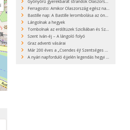
Gyönyörű gyerekbarát strandok Olaszországban - megmutatjuk a 15 legjobbat
Ferragosto: Amikor Olaszország egész nap nyaral
Bastille nap: A Bastille lerombolása az önkényuralom végét jelentette
Lángolnak a hegyek
Tombolnak az erdőtüzek Szicíliában és Szardínián
Szent Iván-éj – A lángoló folyó
Graz adventi vásárai
Már 200 éves a „Csendes éj! Szentséges éj!”
A nyári napforduló éjjelén legendás hegyi tüzek világítják meg Zugspitzét