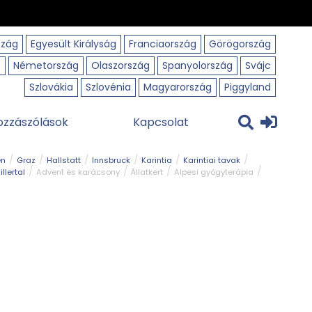
szág
Egyesült Királyság
Franciaország
Görögország
o
Németország
Olaszország
Spanyolország
Svájc
Szlovákia
Szlovénia
Magyarország
Piggyland
ozzászólások
Kapcsolat
en
Graz
Hallstatt
Innsbruck
Karintia
Karintiai tavak
illertal
Advent és karácsony
Állatkert
Alpesi gyógyterápia
park
Kerékpár
Kilátó
Korcsolyapálya
Magyar kapcsolat
avak
Tél
Téli túrázás
Templom és kolostor
Természeti park