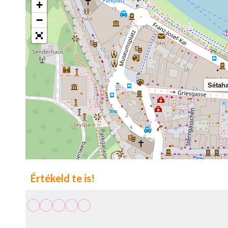
+
−
Sétah
Értékeld te is!