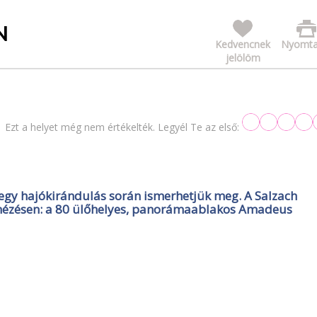
N
Kedvencnek
Nyomta
jelölöm
Ezt a helyet még nem értékelték. Legyél Te az első:
 egy hajókirándulás során ismerhetjük meg. A Salzach
osnézésen: a 80 ülőhelyes, panorámaablakos Amadeus