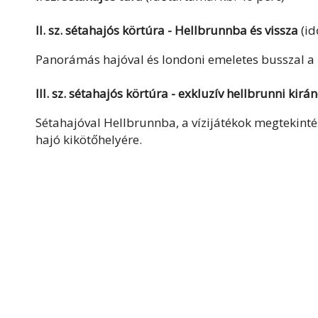
II. sz. sétahajós körtúra - Hellbrunnba és vissza
(id
Panorámás hajóval és londoni emeletes busszal a h
III. sz. sétahajós körtúra - exkluzív hellbrunni kirá
Sétahajóval Hellbrunnba, a vízijátékok megtekintés
hajó kikötőhelyére.