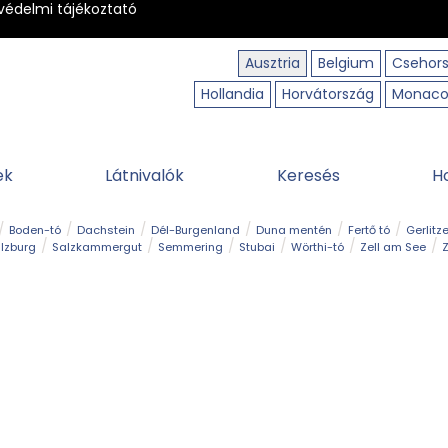
védelmi tájékoztató
Ausztria
Belgium
Csehor
Hollandia
Horvátország
Monac
ek
Látnivalók
Keresés
H
Boden-tó
Dachstein
Dél-Burgenland
Duna mentén
Fertő tó
Gerlitz
lzburg
Salzkammergut
Semmering
Stubai
Wörthi-tó
Zell am See
Z
úraút
Határélmény
Hegy és csúcs
Hegyi gyerekvilág
Húsvét
Kaland
Régiók
Sisi nyomában
Strand és fürdő
Szabadidőpark
Szurdok
T