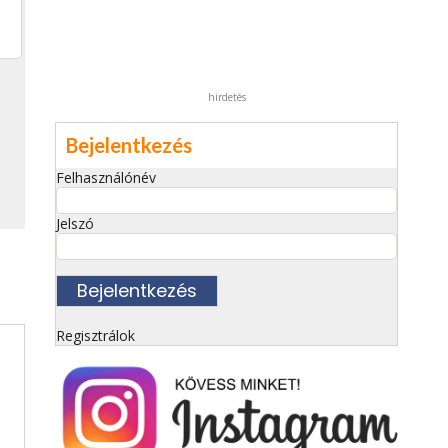
hirdetés
Bejelentkezés
Felhasználónév
Jelszó
Regisztrálok