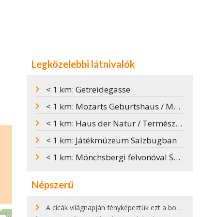
Legközelebbi látnivalók
< 1 km: Getreidegasse
< 1 km: Mozarts Geburtshaus / Mozart szülőháza
< 1 km: Haus der Natur / Természet Háza
< 1 km: Játékmúzeum Salzbugban
< 1 km: Mönchsbergi felvonóval Salzburg kilátóteraszára
Népszerű
A cicák világnapján fényképeztük ezt a bokor alatt hűsölő cicát Kisorosziban