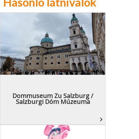
Hasonló látnivalók
Dommuseum Zu Salzburg /
Salzburgi Dóm Múzeuma
navigate_next