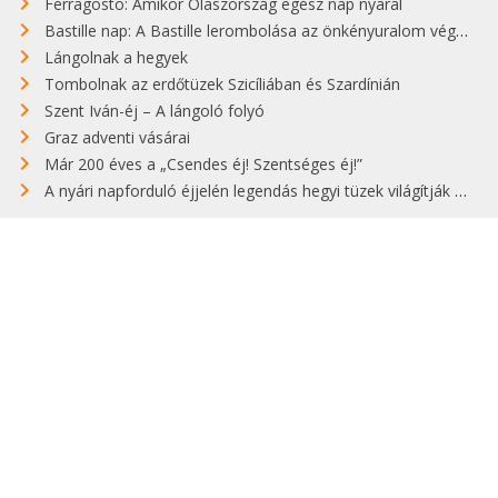
Ferragosto: Amikor Olaszország egész nap nyaral
Bastille nap: A Bastille lerombolása az önkényuralom végét jelentette
Lángolnak a hegyek
Tombolnak az erdőtüzek Szicíliában és Szardínián
Szent Iván-éj – A lángoló folyó
Graz adventi vásárai
Már 200 éves a „Csendes éj! Szentséges éj!”
A nyári napforduló éjjelén legendás hegyi tüzek világítják meg Zugspitzét