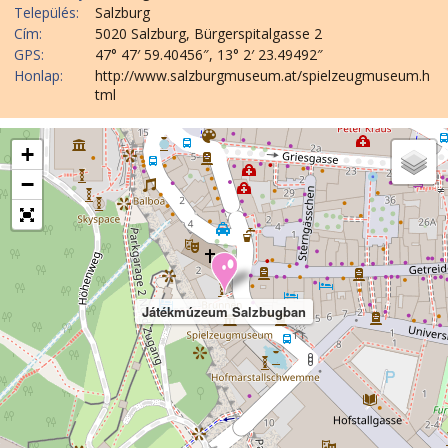
Település:
Salzburg
Cím:
5020 Salzburg, Bürgerspitalgasse 2
GPS:
47° 47′ 59.40456″, 13° 2′ 23.49492″
Honlap:
http://www.salzburgmuseum.at/spielzeugmuseum.h
tml
+
−
Játékmúzeum Salzbugban