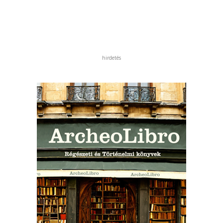
hirdetés