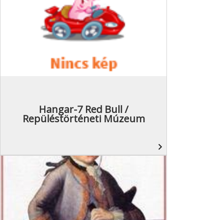
Hangar-7 Red Bull /
Repüléstörténeti Múzeum
navigate_next