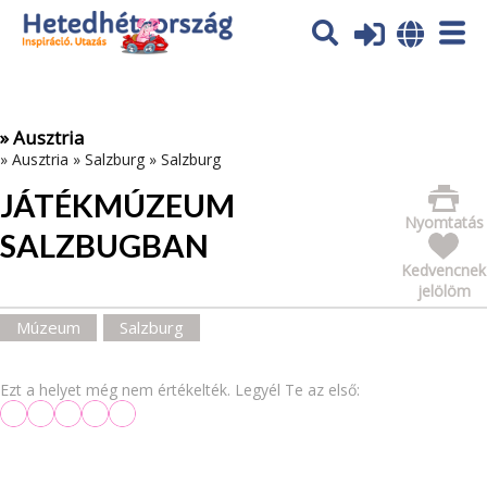
Az oldal sütiket (cookies) használ. További tájékoztatás itt:
Adatvédelmi tájékoztató
Ok
» Ausztria
»
Ausztria
»
Salzburg
»
Salzburg
JÁTÉKMÚZEUM
Nyomtatás
SALZBUGBAN
Kedvencnek
jelölöm
Múzeum
Salzburg
Ezt a helyet még nem értékelték. Legyél Te az első: