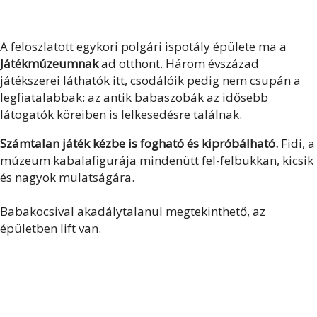
A feloszlatott egykori polgári ispotály épülete ma a
Játékmúzeumnak
ad otthont. Három évszázad
játékszerei láthatók itt, csodálóik pedig nem csupán a
legfiatalabbak: az antik babaszobák az idősebb
látogatók köreiben is lelkesedésre találnak.
Számtalan játék kézbe is fogható és kipróbálható.
Fidi, a
múzeum kabalafigurája mindenütt fel-felbukkan, kicsik
és nagyok mulatságára.
Babakocsival akadálytalanul megtekinthető, az
épületben lift van.