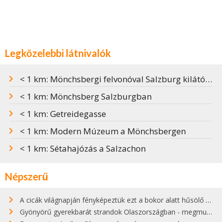
Legközelebbi látnivalók
< 1 km: Mönchsbergi felvonóval Salzburg kilátóteraszára
< 1 km: Mönchsberg Salzburgban
< 1 km: Getreidegasse
< 1 km: Modern Múzeum a Mönchsbergen
< 1 km: Sétahajózás a Salzachon
Népszerű
A cicák világnapján fényképeztük ezt a bokor alatt hűsölő cicát Kisorosziban
Gyönyörű gyerekbarát strandok Olaszországban - megmutatjuk a 15 legjobbat