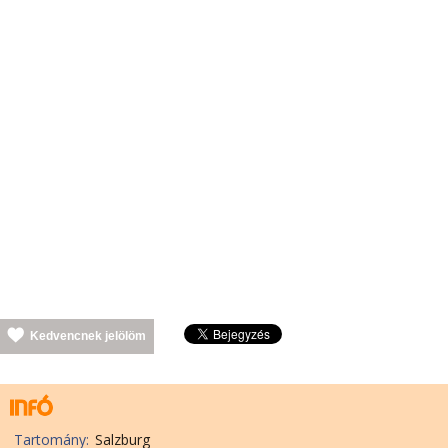
Kedvencnek jelölöm
Tartomány:
Salzburg