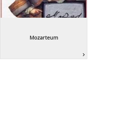
Mozarteum
navigate_next