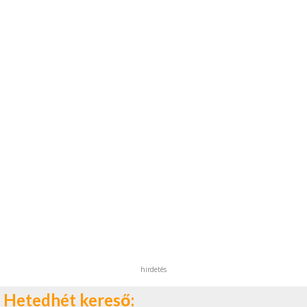
hirdetés
Hetedhét kereső: