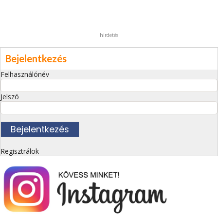
hirdetés
Bejelentkezés
Felhasználónév
Jelszó
Regisztrálok