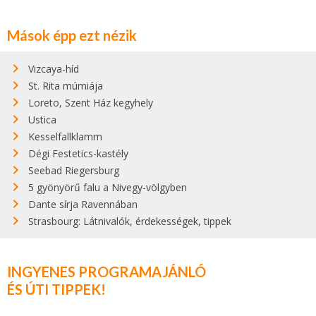
Mások épp ezt nézik
Vizcaya-híd
St. Rita múmiája
Loreto, Szent Ház kegyhely
Ustica
Kesselfallklamm
Dégi Festetics-kastély
Seebad Riegersburg
5 gyönyörű falu a Nivegy-völgyben
Dante sírja Ravennában
Strasbourg: Látnivalók, érdekességek, tippek
INGYENES PROGRAMAJÁNLÓ
ÉS ÚTI TIPPEK!