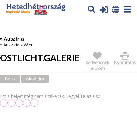
Az oldal sütiket (cookies) használ. További tájékoztatás itt:
Adatvédelmi tájékoztató
Ok
» Ausztria
»
Ausztria
»
Wien
OSTLICHT.GALERIE
Kedvencnek
Nyomtatás
jelölöm
Bécs
Múzeum
Ezt a helyet még nem értékelték. Legyél Te az első: