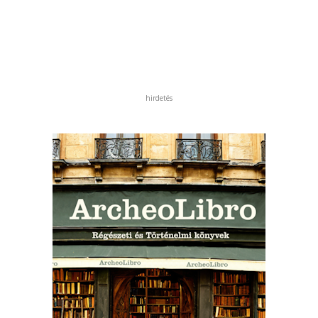
hirdetés