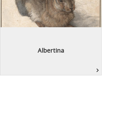
Albertina
navigate_next