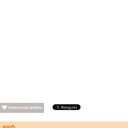
Kedvencnek jelölöm