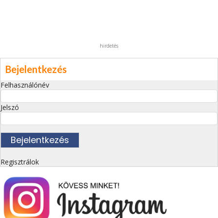
hirdetés
Bejelentkezés
Felhasználónév
Jelszó
Regisztrálok