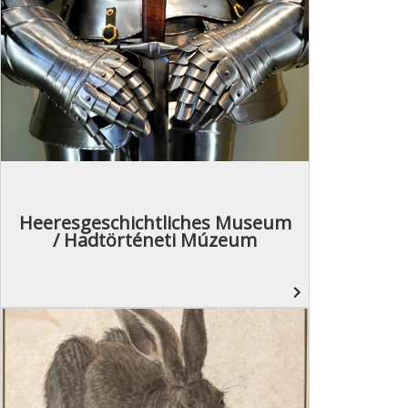
Heeresgeschichtliches Museum
/ Hadtörténeti Múzeum
navigate_next