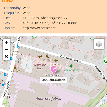
Tartomány:
Wien
Település:
Wien
Cím:
1100 Bécs, Absberggasse 27.
GPS:
48° 10′ 16.7916″, 16° 23′ 27.18384″
Honlap:
http://www.ostlicht.at
+
−
OstLicht.Galerie