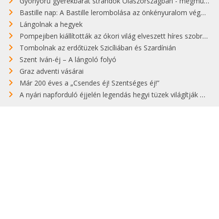
Gyönyörű gyerekbarát strandok Olaszországban - megmutatjuk a 15 legjobbat
Bastille nap: A Bastille lerombolása az önkényuralom végét jelentette
Lángolnak a hegyek
Pompejiben kiállították az ókori világ elveszett híres szobrának másolatát
Tombolnak az erdőtüzek Szicíliában és Szardínián
Szent Iván-éj – A lángoló folyó
Graz adventi vásárai
Már 200 éves a „Csendes éj! Szentséges éj!”
A nyári napforduló éjjelén legendás hegyi tüzek világítják meg Zugspitzét