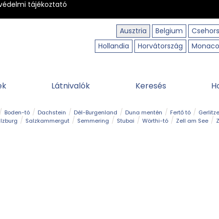
védelmi tájékoztató
Ausztria
Belgium
Csehor
Hollandia
Horvátország
Monac
ek
Látnivalók
Keresés
H
Boden-tó
Dachstein
Dél-Burgenland
Duna mentén
Fertő tó
Gerlitz
lzburg
Salzkammergut
Semmering
Stubai
Wörthi-tó
Zell am See
Z
úraút
Határélmény
Hegy és csúcs
Hegyi gyerekvilág
Húsvét
Kaland
Régiók
Sisi nyomában
Strand és fürdő
Szabadidőpark
Szurdok
T