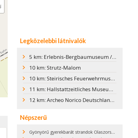
Legközelebbi látnivalók
5 km: Erlebnis-Bergbaumuseum / Bányászmúzeum
10 km: Strutz-Malom
10 km: Steirisches Feuerwehrmuseum / Tűzoltómúzeum
11 km: Hallstattzeitliches Museum / Hallstattkori Múzeum
12 km: Archeo Norico Deutschlandsberg Vármúzeum
Népszerű
Gyönyörű gyerekbarát strandok Olaszországban - megmutatjuk a 15 legjobbat