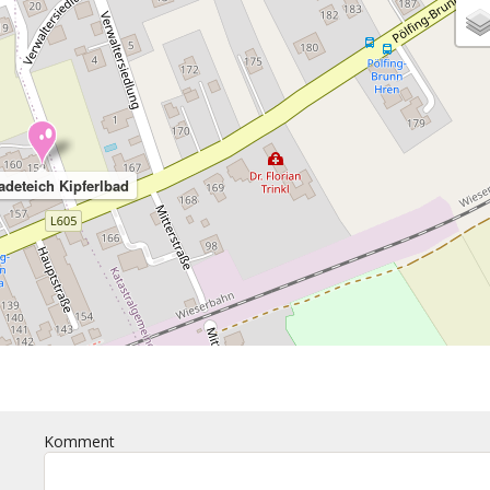
adeteich Kipferlbad
Komment