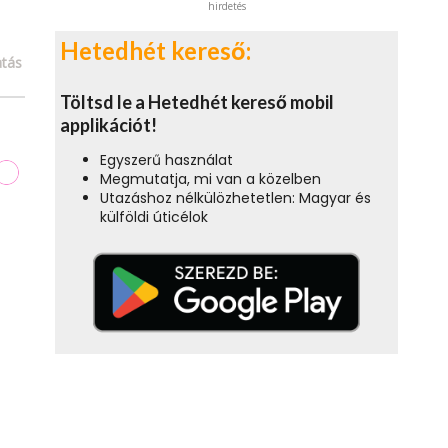
hirdetés
Hetedhét kereső:
tás
Töltsd le a Hetedhét kereső mobil
applikációt!
Egyszerű használat
Megmutatja, mi van a közelben
Utazáshoz nélkülözhetetlen: Magyar és
külföldi úticélok