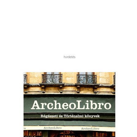
hirdetés