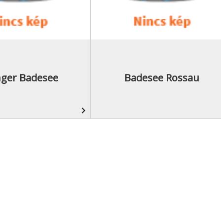
ger Badesee
Badesee Rossau
navigate_next