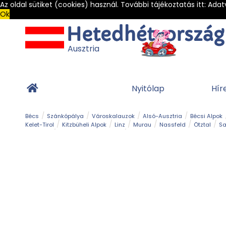
Az oldal sütiket (cookies) használ. További tájékoztatás itt:
Adat
Ok
Ausztria
Nyitólap
Hír
Bécs
Szánkópálya
Városkalauzok
Alsó-Ausztria
Bécsi Alpok
Kelet-Tirol
Kitzbüheli Alpok
Linz
Murau
Nassfeld
Ötztal
Sa
Alpesi út
Ásványok & Kristályok
Barlang
Bob
Csúszda
Esemény
Gleccser
Gyerek t
Múzeum
Óriásroller és mountaincart
Osztrák ételek
Park és kert
Túra
Vár és kastély
Világörökség
Vízesés
Zöldturista