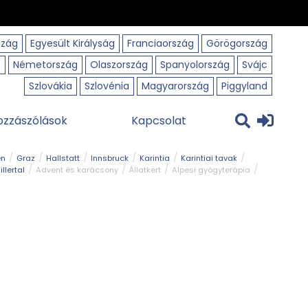
szág
Egyesült Királyság
Franciaország
Görögország
o
Németország
Olaszország
Spanyolország
Svájc
Szlovákia
Szlovénia
Magyarország
Piggyland
ozzászólások
Kapcsolat
en
Graz
Hallstatt
Innsbruck
Karintia
Karintiai tavak
illertal
Advent és karácsony
Állatkert
Alpesi gyógyterápia
park
Kerékpár
Kilátó
Korcsolyapálya
Magyar kapcsolat
avak
Tél
Téli túrázás
Templom és kolostor
Természeti park