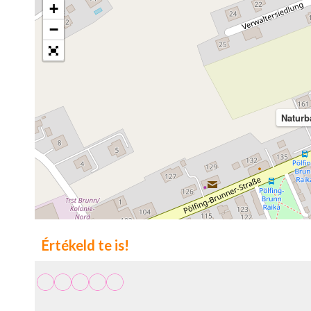
+
−
Naturb
Értékeld te is!