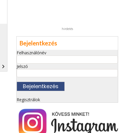
hirdetés
Bejelentkezés
Felhasználónév
navigate_next
Jelszó
Regisztrálok