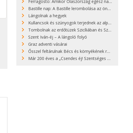
Ferragosto: Amikor Olaszország egész nap nyaral
Bastille nap: A Bastille lerombolása az önkényuralom végét jelentette
Lángolnak a hegyek
Kullancsok és szúnyogok terjednek az alpesi legelőkön
Tombolnak az erdőtüzek Szicíliában és Szardínián
Szent Iván-éj – A lángoló folyó
Graz adventi vásárai
Ősszel feltárulnak Bécs és környékének rendkívüli építészeti kincsei
Már 200 éves a „Csendes éj! Szentséges éj!”