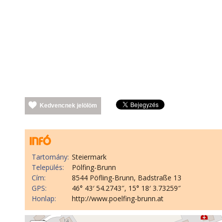
Kedvencnek jelölöm
Tartomány:
Steiermark
Település:
Pölfing-Brunn
Cím:
8544 Pöfling-Brunn, Badstraße 13
GPS:
46° 43′ 54.2743″, 15° 18′ 3.73259″
Honlap:
http://www.poelfing-brunn.at