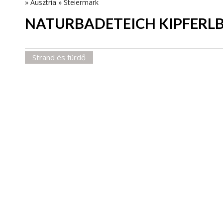
»
Ausztria
»
Steiermark
NATURBADETEICH KIPFERL
Strand és fürdő