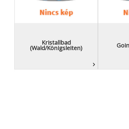
Kristallbad
Goin
(Wald/Königsleiten)
navigate_next