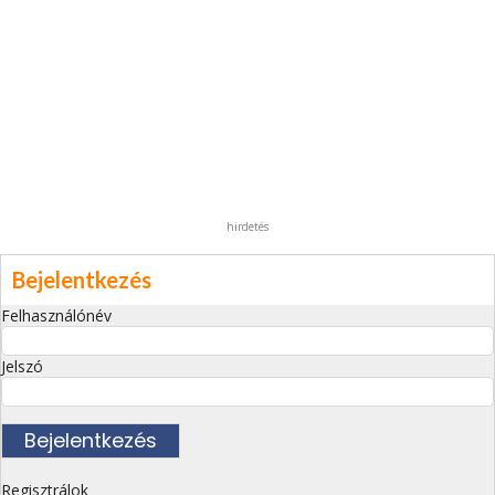
hirdetés
Bejelentkezés
Felhasználónév
Jelszó
Regisztrálok