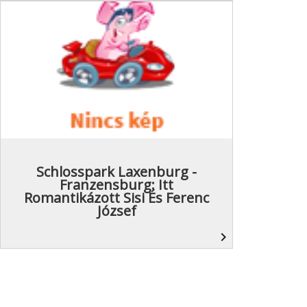
Schlosspark Laxenburg -
Franzensburg: Itt
Romantikázott Sisi És Ferenc
József
navigate_next