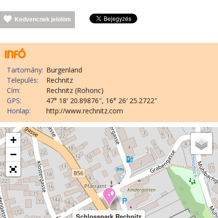
Kedvencnek jelölöm
Tartomány:
Burgenland
Település:
Rechnitz
Cím:
Rechnitz (Rohonc)
GPS:
47° 18′ 20.89876″, 16° 26′ 25.2722″
Honlap:
http://www.rechnitz.com
+
−
Schlosspark Rechnitz