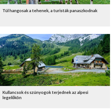
Túl hangosak a tehenek, a turisták panaszkodnak
Kullancsok és szúnyogok terjednek az alpesi
legelőkön