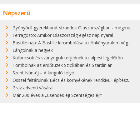
Népszerű
Gyönyörű gyerekbarát strandok Olaszországban - megmutatjuk a 15 legjobbat
Ferragosto: Amikor Olaszország egész nap nyaral
Bastille nap: A Bastille lerombolása az önkényuralom végét jelentette
Lángolnak a hegyek
Kullancsok és szúnyogok terjednek az alpesi legelőkön
Tombolnak az erdőtüzek Szicíliában és Szardínián
Szent Iván-éj – A lángoló folyó
Ősszel feltárulnak Bécs és környékének rendkívüli építészeti kincsei
Graz adventi vásárai
Már 200 éves a „Csendes éj! Szentséges éj!”