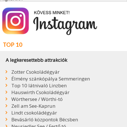
TOP 10
A legkeresettebb attrakciók
Zotter Csokoládégyár
Élmény szánkópálya Semmeringen
Top 10 látnivaló Linzben
Hauswirth Csokoládégyár
Wörthersee / Wörthi-tó
Zell am See-Kaprun
Lindt csokoládégyár
Bevásárló központok Bécsben
Neusiedler See / Fertő tó