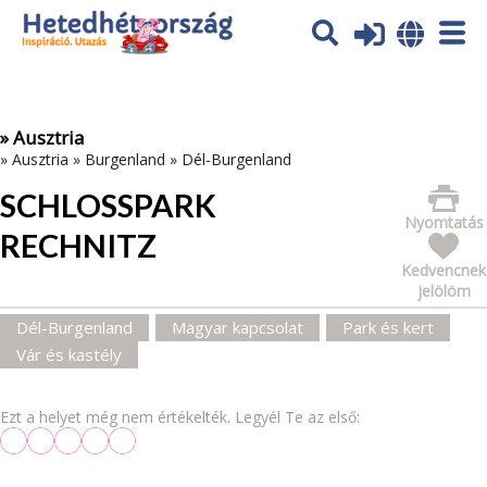
Az oldal sütiket (cookies) használ. További tájékoztatás itt:
Adatvédelmi tájékoztató
Ok
» Ausztria
»
Ausztria
»
Burgenland
»
Dél-Burgenland
SCHLOSSPARK
Nyomtatás
RECHNITZ
Kedvencnek
jelölöm
Dél-Burgenland
Magyar kapcsolat
Park és kert
Vár és kastély
Ezt a helyet még nem értékelték. Legyél Te az első: