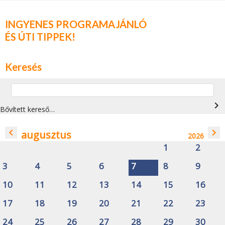
INGYENES PROGRAMAJÁNLÓ
ÉS ÚTI TIPPEK!
Keresés
navigate_next
Bővített kereső…
navigate_before
navigate_next
augusztus
2026
1
2
3
4
5
6
7
8
9
10
11
12
13
14
15
16
17
18
19
20
21
22
23
24
25
26
27
28
29
30