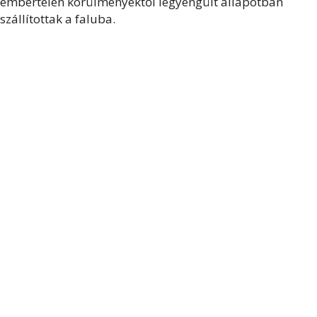
embertelen körülményektől legyengült állapotban
szállítottak a faluba.