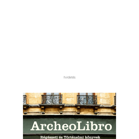
hirdetés