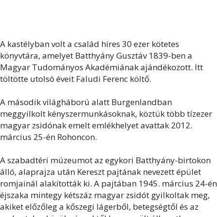
A kastélyban volt a család híres 30 ezer kötetes
könyvtára, amelyet Batthyány Gusztáv 1839-ben a
Magyar Tudományos Akadémiának ajándékozott. Itt
töltötte utolsó éveit Faludi Ferenc költő.
A második világháború alatt Burgenlandban
meggyilkolt kényszermunkásoknak, köztük több tízezer
magyar zsidónak emelt emlékhelyet avattak 2012.
március 25-én Rohoncon.
A szabadtéri múzeumot az egykori Batthyány-birtokon
álló, alaprajza után Kereszt pajtának nevezett épület
romjainál alakították ki. A pajtában 1945. március 24-én
éjszaka mintegy kétszáz magyar zsidót gyilkoltak meg,
akiket előzőleg a kőszegi lágerből, betegségtől és az