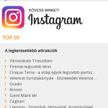
TOP 10
A legkeresettebb attrakciók
Városnézés Triesztben
Firenze legszebb terei
Cinque Terre - a világ egyik legszebb partszakasza
Velencei turistakártyák - közlekedés Velencében
Grado
Rimini
Szent Márk tér
Cagliari
Lignano - Strandok, látnivalók, kirándulóhelyek