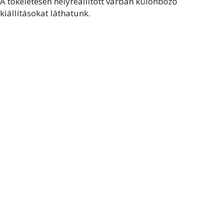
A tökéletesen helyreállított várban különböző
kiállításokat láthatunk.