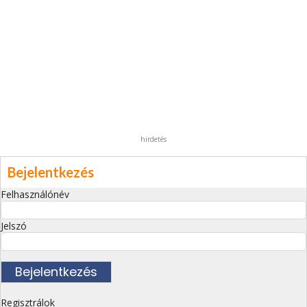
hirdetés
Bejelentkezés
Felhasználónév
Jelszó
Regisztrálok