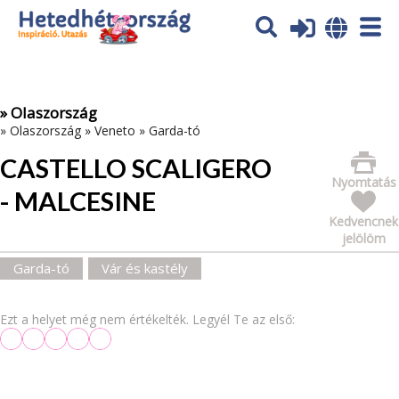
Az oldal sütiket (cookies) használ. További tájékoztatás itt:
Adatvédelmi tájékoztató
Ok
» Olaszország
»
Olaszország
»
Veneto
»
Garda-tó
CASTELLO SCALIGERO
Nyomtatás
- MALCESINE
Kedvencnek
jelölöm
Garda-tó
Vár és kastély
Ezt a helyet még nem értékelték. Legyél Te az első: