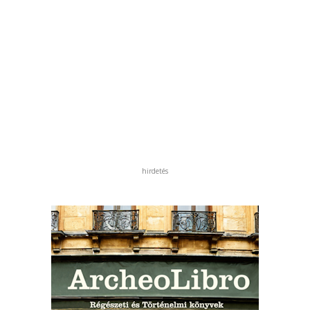
hirdetés