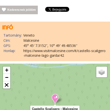
Kedvencnek jelölöm
Tartomány:
Veneto
Cím:
Malcesine
GPS:
45° 45′ 7.3152″, 10° 49′ 49.48536″
Honlap:
https://www.visitmalcesine.com/it/castello-scaligero
-malcesine-lago-garda/42
+
−
Castello Scaligero - Malcesine