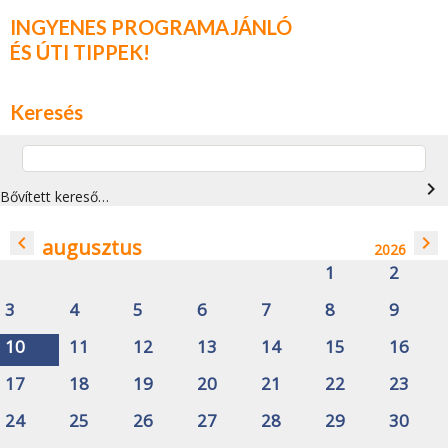
INGYENES PROGRAMAJÁNLÓ
ÉS ÚTI TIPPEK!
Keresés
navigate_next
Bővített kereső…
navigate_before
navigate_next
augusztus
2026
1
2
3
4
5
6
7
8
9
10
11
12
13
14
15
16
17
18
19
20
21
22
23
24
25
26
27
28
29
30