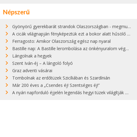
Népszerű
Gyönyörű gyerekbarát strandok Olaszországban - megmutatjuk a 15 legjobbat
A cicák világnapján fényképeztük ezt a bokor alatt hűsölő cicát Kisorosziban
Ferragosto: Amikor Olaszország egész nap nyaral
Bastille nap: A Bastille lerombolása az önkényuralom végét jelentette
Lángolnak a hegyek
Szent Iván-éj – A lángoló folyó
Graz adventi vásárai
Tombolnak az erdőtüzek Szicíliában és Szardínián
Már 200 éves a „Csendes éj! Szentséges éj!”
A nyári napforduló éjjelén legendás hegyi tüzek világítják meg Zugspitzét