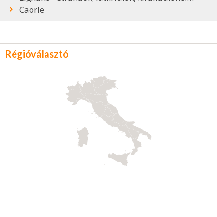
Caorle
Régióválasztó