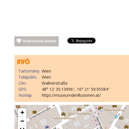
Kedvencnek jelölöm
Tartomány:
Wien
Település:
Wien
Cím:
Wallnerstraße
GPS:
48° 12′ 35.13996″, 16° 21′ 59.95584″
Honlap:
https://museumderillusionen.at/
+
−