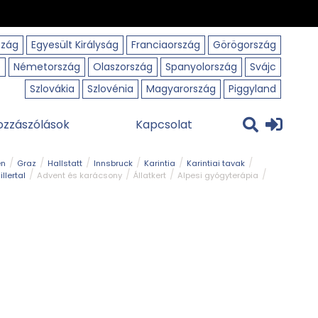
szág
Egyesült Királyság
Franciaország
Görögország
o
Németország
Olaszország
Spanyolország
Svájc
Szlovákia
Szlovénia
Magyarország
Piggyland
ozzászólások
Kapcsolat
en
Graz
Hallstatt
Innsbruck
Karintia
Karintiai tavak
illertal
Advent és karácsony
Állatkert
Alpesi gyógyterápia
park
Kerékpár
Kilátó
Korcsolyapálya
Magyar kapcsolat
avak
Tél
Téli túrázás
Templom és kolostor
Természeti park