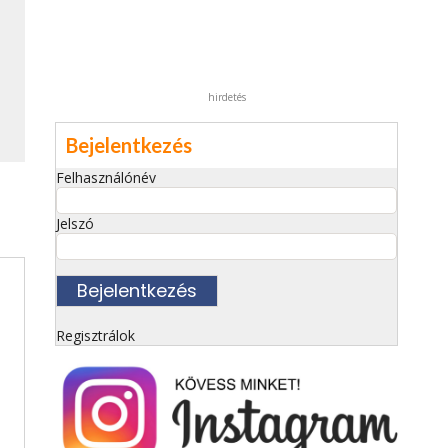
hirdetés
Bejelentkezés
Felhasználónév
Jelszó
Regisztrálok