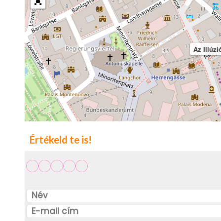
Az Illúz
Értékeld te is!