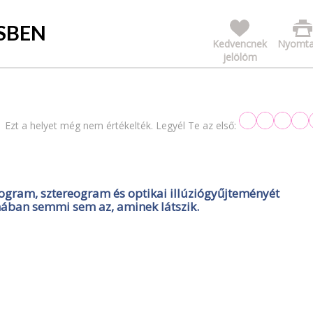
SBEN
Kedvencnek
Nyomta
jelölöm
Ezt a helyet még nem értékelték. Legyél Te az első:
gram, sztereogram és optikai illúziógyűjteményét
mában semmi sem az, aminek látszik.