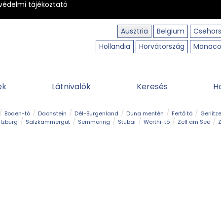
védelmi tájékoztató
Ausztria
Belgium
Csehor
Hollandia
Horvátország
Monac
ek
Látnivalók
Keresés
H
Boden-tó
Dachstein
Dél-Burgenland
Duna mentén
Fertő tó
Gerlitz
lzburg
Salzkammergut
Semmering
Stubai
Wörthi-tó
Zell am See
Z
úraút
Határélmény
Hegy és csúcs
Hegyi gyerekvilág
Húsvét
Kaland
Régiók
Sisi nyomában
Strand és fürdő
Szabadidőpark
Szurdok
T