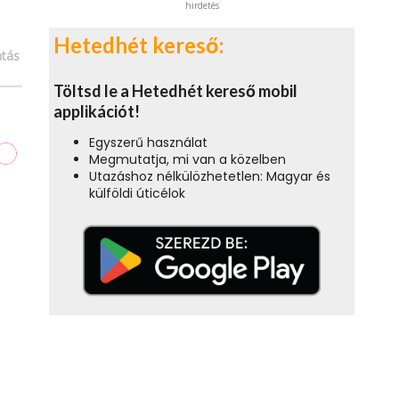
hirdetés
Hetedhét kereső:
tás
Töltsd le a Hetedhét kereső mobil
applikációt!
Egyszerű használat
Megmutatja, mi van a közelben
Utazáshoz nélkülözhetetlen: Magyar és
külföldi úticélok