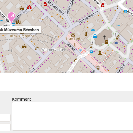
iók Múzeuma Bécsben
Komment