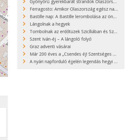
Gyönyörű gyerekbarát strandok Olaszországban - megmutatjuk a 15 legjobbat
Ferragosto: Amikor Olaszország egész nap nyaral
Bastille nap: A Bastille lerombolása az önkényuralom végét jelentette
Lángolnak a hegyek
Tombolnak az erdőtüzek Szicíliában és Szardínián
Szent Iván-éj – A lángoló folyó
Graz adventi vásárai
Már 200 éves a „Csendes éj! Szentséges éj!”
A nyári napforduló éjjelén legendás hegyi tüzek világítják meg Zugspitzét