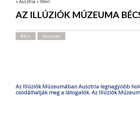
»
Ausztria
»
Wien
AZ ILLÚZIÓK MÚZEUMA BÉC
Bécs
Múzeum
Az Illúziók Múzeumában Ausztria legnagyobb holo
csodálhatják meg a látogatók. Az Illúziók Múzeu