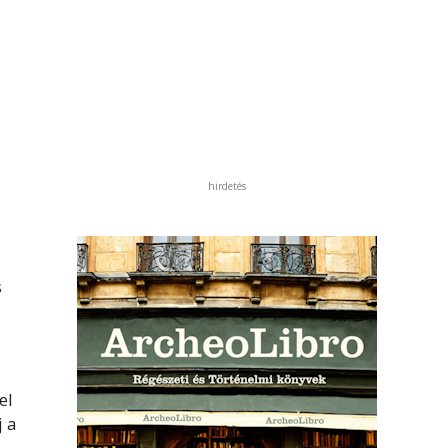
hirdetés
s
el
j a