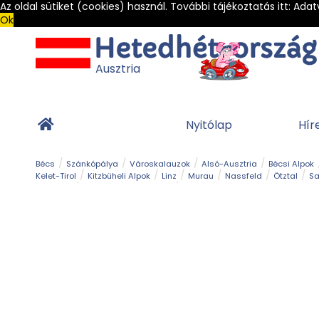
Az oldal sütiket (cookies) használ. További tájékoztatás itt:
Adat
Ok
Ausztria
Nyitólap
Hír
Bécs
Szánkópálya
Városkalauzok
Alsó-Ausztria
Bécsi Alpok
Kelet-Tirol
Kitzbüheli Alpok
Linz
Murau
Nassfeld
Ötztal
Sa
Alpesi út
Ásványok & Kristályok
Barlang
Bob
Csúszda
Esemény
Gleccser
Gyerek t
Múzeum
Óriásroller és mountaincart
Osztrák ételek
Park és kert
Túra
Vár és kastély
Világörökség
Vízesés
Zöldturista