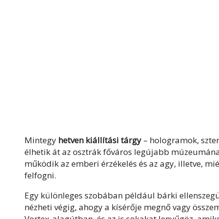
Mintegy
hetven kiállítási tárgy
– hologramok, szter
élhetik át az osztrák főváros legújabb múzeumána
működik az emberi érzékelés és az agy, illetve, mi
felfogni.
Egy különleges szobában például bárki ellenszegü
nézheti végig, ahogy a kísérője megnő vagy összeme
Vortex-alagútban, és az is sokakat lenyűgöz, amikor