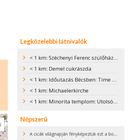
Legközelebbi látnivalók
< 1 km: Széchenyi Ferenc szülőháza Bécsben
< 1 km: Demel cukrászda
< 1 km: Időutazás Bécsben: Time Travel Vienna
< 1 km: Michaelerkirche
< 1 km: Minorita templom: Utolsó vacsora Bécsben
Népszerű
A cicák világnapján fényképeztük ezt a bokor alatt hűsölő cicát Kisorosziban