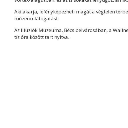
Aki akarja, lefényképezheti magát a végtelen térb
múzeumlátogatást.
Az Illúziók Múzeuma, Bécs belvárosában, a Wallners
tíz óra között tart nyitva.