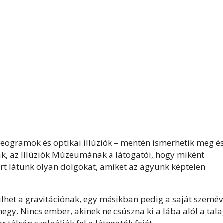
eogramok és optikai illúziók – mentén ismerhetik meg é
k, az Illúziók Múzeumának a látogatói, hogy miként
ért látunk olyan dolgokat, amiket az agyunk képtelen
lhet a gravitációnak, egy másikban pedig a saját szemév
gy. Nincs ember, akinek ne csúszna ki a lába alól a tala
 tálcán szolgálják fel a látogatók fejét.