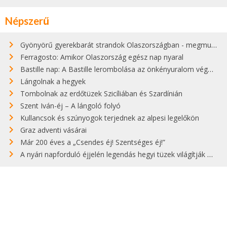
Népszerű
Gyönyörű gyerekbarát strandok Olaszországban - megmutatjuk a 15 legjobbat
Ferragosto: Amikor Olaszország egész nap nyaral
Bastille nap: A Bastille lerombolása az önkényuralom végét jelentette
Lángolnak a hegyek
Tombolnak az erdőtüzek Szicíliában és Szardínián
Szent Iván-éj – A lángoló folyó
Kullancsok és szúnyogok terjednek az alpesi legelőkön
Graz adventi vásárai
Már 200 éves a „Csendes éj! Szentséges éj!”
A nyári napforduló éjjelén legendás hegyi tüzek világítják meg Zugspitzét