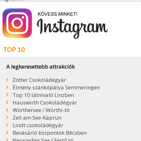
TOP 10
A legkeresettebb attrakciók
Zotter Csokoládégyár
Élmény szánkópálya Semmeringen
Top 10 látnivaló Linzben
Hauswirth Csokoládégyár
Wörthersee / Wörthi-tó
Zell am See-Kaprun
Lindt csokoládégyár
Bevásárló központok Bécsben
Neusiedler See / Fertő tó