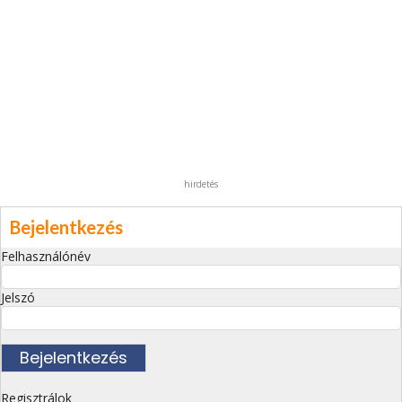
hirdetés
Bejelentkezés
Felhasználónév
Jelszó
Regisztrálok