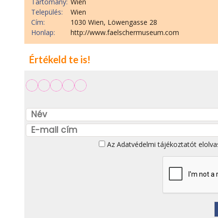
Tartomány:
Wien
Település:
Wien
Cím:
1030 Wien, Löwengasse 28
Honlap:
http://www.faelschermuseum.com
Értékeld te is!
Az
Adatvédelmi tájékoztatót
elolva