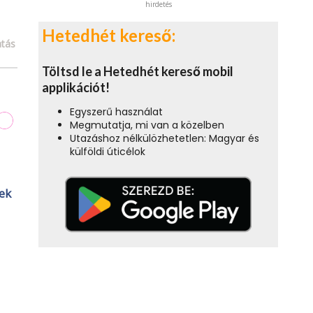
hirdetés
Hetedhét kereső:
tás
Töltsd le a Hetedhét kereső mobil
applikációt!
Egyszerű használat
Megmutatja, mi van a közelben
Utazáshoz nélkülözhetetlen: Magyar és
külföldi úticélok
ek