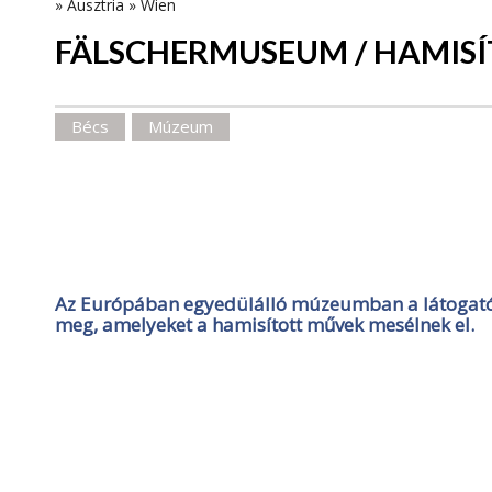
»
Ausztria
»
Wien
FÄLSCHERMUSEUM / HAMIS
Bécs
Múzeum
Az Európában egyedülálló múzeumban a látogatók 
meg, amelyeket a hamisított művek mesélnek el.