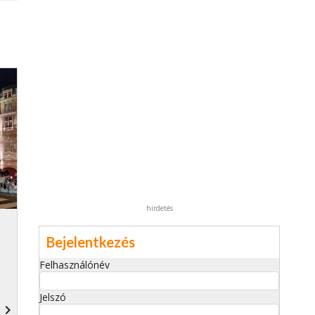
hirdetés
Bejelentkezés
Felhasználónév
Jelszó
navigate_next