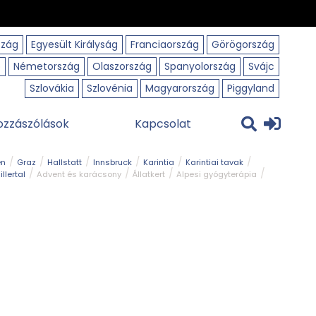
szág
Egyesült Királyság
Franciaország
Görögország
o
Németország
Olaszország
Spanyolország
Svájc
Szlovákia
Szlovénia
Magyarország
Piggyland
ozzászólások
Kapcsolat
en
Graz
Hallstatt
Innsbruck
Karintia
Karintiai tavak
illertal
Advent és karácsony
Állatkert
Alpesi gyógyterápia
park
Kerékpár
Kilátó
Korcsolyapálya
Magyar kapcsolat
avak
Tél
Téli túrázás
Templom és kolostor
Természeti park