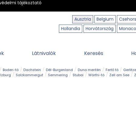
védelmi tájékoztató
Ausztria
Belgium
Csehor
Hollandia
Horvátország
Monac
ek
Látnivalók
Keresés
H
Boden-tó
Dachstein
Dél-Burgenland
Duna mentén
Fertő tó
Gerlitz
lzburg
Salzkammergut
Semmering
Stubai
Wörthi-tó
Zell am See
Z
úraút
Határélmény
Hegy és csúcs
Hegyi gyerekvilág
Húsvét
Kaland
Régiók
Sisi nyomában
Strand és fürdő
Szabadidőpark
Szurdok
T