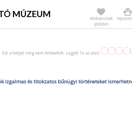
ÍTÓ MÚZEUM
Kedvencnek
Nyomta
jelölöm
Ezt a helyet még nem értékelték. Legyél Te az első:
izgalmas és titokzatos bűnügyi történeteket ismerhetn