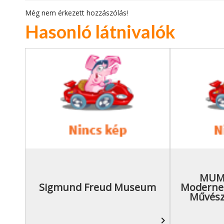
Még nem érkezett hozzászólás!
Hasonló látnivalók
MUM
Sigmund Freud Museum
Moderner
Művés
navigate_next