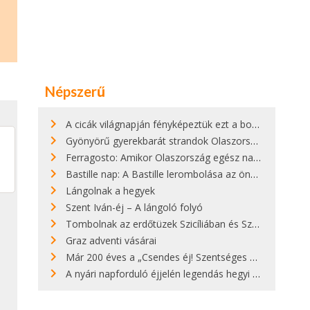
Népszerű
A cicák világnapján fényképeztük ezt a bokor alatt hűsölő cicát Kisorosziban
Gyönyörű gyerekbarát strandok Olaszországban - megmutatjuk a 15 legjobbat
Ferragosto: Amikor Olaszország egész nap nyaral
Bastille nap: A Bastille lerombolása az önkényuralom végét jelentette
Lángolnak a hegyek
Szent Iván-éj – A lángoló folyó
Tombolnak az erdőtüzek Szicíliában és Szardínián
Graz adventi vásárai
Már 200 éves a „Csendes éj! Szentséges éj!”
A nyári napforduló éjjelén legendás hegyi tüzek világítják meg Zugspitzét