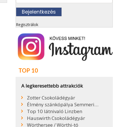
Regisztrálok
TOP 10
A legkeresettebb attrakciók
Zotter Csokoládégyár
Élmény szánkópálya Semmeringen
Top 10 látnivaló Linzben
Hauswirth Csokoládégyár
Wörthersee / Wörthi-tó