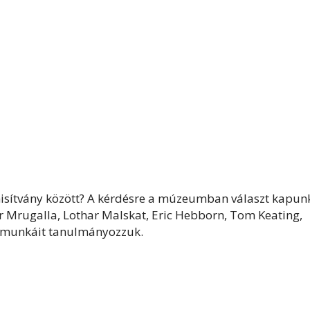
misítvány között? A kérdésre a múzeumban választ kapun
Mrugalla, Lothar Malskat, Eric Hebborn, Tom Keating,
k munkáit tanulmányozzuk.