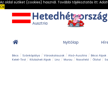
Az oldal sütiket (cookies) használ. További tájékoztatás itt:
Adat
Ok
Ausztria
Nyitólap
Hír
Bécs
Szánkópálya
Városkalauzok
Alsó-Ausztria
Bécsi Alpok
Kelet-Tirol
Kitzbüheli Alpok
Linz
Murau
Nassfeld
Ötztal
Sa
Alpesi út
Ásványok & Kristályok
Barlang
Bob
Csúszda
Esemény
Gleccser
Gyerek t
Múzeum
Óriásroller és mountaincart
Osztrák ételek
Park és kert
Túra
Vár és kastély
Világörökség
Vízesés
Zöldturista