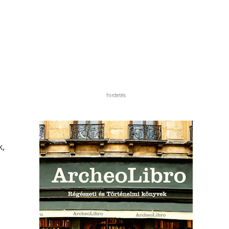
hirdetés
k,