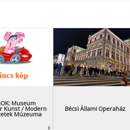
OK: Museum
 Kunst / Modern
Bécsi Állami Operaház
zetek Múzeuma
navigate_next