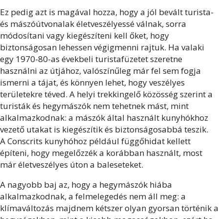
Ez pedig azt is magával hozza, hogy a jól bevált turista-
és mászóútvonalak életveszélyessé válnak, sorra
módosítani vagy kiegészíteni kell őket, hogy
biztonságosan lehessen végigmenni rajtuk. Ha valaki
egy 1970-80-as évekbeli turistafüzetet szeretne
használni az útjához, valószínűleg már fel sem fogja
ismerni a tájat, és könnyen lehet, hogy veszélyes
területekre téved. A helyi trekkingelő közösség szerint a
turisták és hegymászók nem tehetnek mást, mint
alkalmazkodnak: a mászók által használt kunyhókhoz
vezető utakat is kiegészítik és biztonságosabbá teszik.
A Conscrits kunyhóhoz például függőhidat kellett
építeni, hogy megelőzzék a korábban használt, most
már életveszélyes úton a baleseteket.
A nagyobb baj az, hogy a hegymászók hiába
alkalmazkodnak, a felmelegedés nem áll meg: a
klímaváltozás majdnem kétszer olyan gyorsan történik a