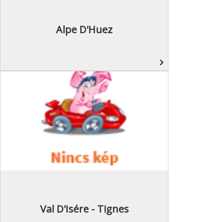
Alpe D'Huez
navigate_next
Val D'Isére - Tignes