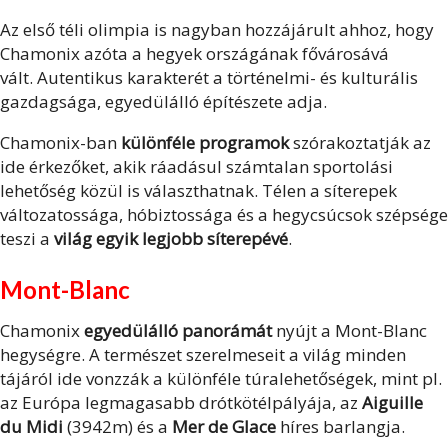
Az első téli olimpia is nagyban hozzájárult ahhoz, hogy
Chamonix azóta a hegyek országának fővárosává
vált. Autentikus karakterét a történelmi- és kulturális
gazdagsága, egyedülálló építészete adja.
Chamonix-ban
különféle programok
szórakoztatják az
ide érkezőket, akik ráadásul számtalan sportolási
lehetőség közül is választhatnak. Télen a síterepek
változatossága, hóbiztossága és a hegycsúcsok szépsége
teszi a
világ egyik legjobb síterepévé
.
Mont-Blanc
Chamonix
egyedülálló panorámát
nyújt a Mont-Blanc
hegységre. A természet szerelmeseit a világ minden
tájáról ide vonzzák a különféle túralehetőségek, mint pl.
az Európa legmagasabb drótkötélpályája, az
Aiguille
du Midi
(3942m) és a
Mer de Glace
híres barlangja.