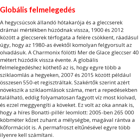
Globális felmelegedés
A hegycsúcsok állandó hótakarója és a gleccserek
drámai mértékben húzódnak vissza, 1900 és 2012
között a gleccserek térfogata a felére csökkent, ráadásul
úgy, hogy az 1980-as évektől komolyan felgyorsult az
olvadásuk. A Charmonix fölötti Mer de Glace gleccser 40
métert húzódik vissza évente. A globális
felmelegedéshez köthető az is, hogy egyre több a
sziklaomlás a hegyeken, 2007 és 2015 között például
összesen 550-et regisztráltak. Szakértők szerint azért
növekszik a sziklaomlások száma, mert a repedésekben
található, eddig folyamatosan fagyott víz most kiolvad,
és ezzel meggyengíti a köveket. Ez volt az oka annak is,
hogy a híres Bonatti-pillér leomlott: 2005-ben 265 000
köbméter kőzet zuhant a mélységbe, magával rántva a
kőformációt is. A permafroszt eltűnésével egyre több
ilyenre kell számítani.