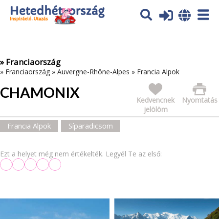
Az oldal sütiket (cookies) használ. További tájékoztatás itt:
Adatvédelmi tájékoztató
Ok
» Franciaország
»
Franciaország
»
Auvergne-Rhône-Alpes
»
Francia Alpok
CHAMONIX
Kedvencnek
Nyomtatás
jelölöm
Francia Alpok
Síparadicsom
Ezt a helyet még nem értékelték. Legyél Te az első: