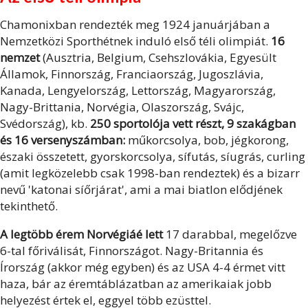
Chamonixban rendezték meg 1924 januárjában a
Nemzetközi Sporthétnek induló első téli olimpiát.
16
nemzet
(Ausztria, Belgium, Csehszlovákia, Egyesült
Államok, Finnország, Franciaország, Jugoszlávia,
Kanada, Lengyelország, Lettország, Magyarország,
Nagy-Brittania, Norvégia, Olaszország, Svájc,
Svédország), kb.
250 sportolója vett részt, 9 szakágban
és 16 versenyszámban:
műkorcsolya, bob, jégkorong,
északi összetett, gyorskorcsolya, sífutás, síugrás, curling
(amit legközelebb csak 1998-ban rendeztek) és a bizarr
nevű 'katonai síőrjárat', ami a mai biatlon elődjének
tekinthető.
A legtöbb érem Norvégiáé lett
17 darabbal, megelőzve
6-tal főriválisát, Finnországot. Nagy-Britannia és
Írország (akkor még egyben) és az USA 4-4 érmet vitt
haza, bár az éremtáblázatban az amerikaiak jobb
helyezést értek el, eggyel több ezüsttel.