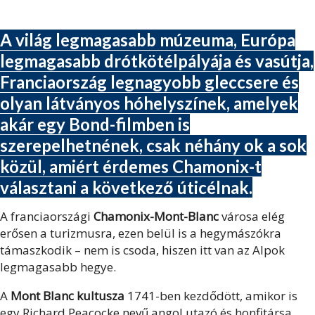
A világ legmagasabb múzeuma, Európa
legmagasabb drótkötélpályája és vasútja,
Franciaország legnagyobb gleccsere és
olyan látványos hóhelyszínek, amelyek
akár egy Bond-filmben is
szerepelhetnének, csak néhány ok a sok
közül, amiért érdemes Chamonix-t
választani a következő úticélnak.
A franciaországi
Chamonix-Mont-Blanc
városa elég
erősen a turizmusra, ezen belül is a hegymászókra
támaszkodik – nem is csoda, hiszen itt van az Alpok
legmagasabb hegye.
A
Mont Blanc kultusza
1741-ben kezdődött, amikor is
egy Richard Peacocke nevű angol utazó és honfitársa,