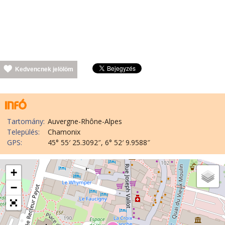
Kedvencnek jelölöm
Tartomány:
Auvergne-Rhône-Alpes
Település:
Chamonix
GPS:
45° 55′ 25.3092″, 6° 52′ 9.9588″
+
−