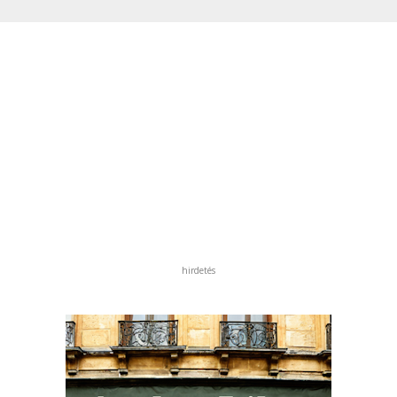
hirdetés