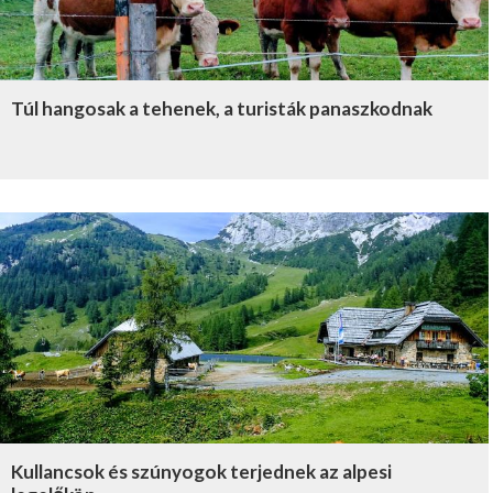
Túl hangosak a tehenek, a turisták panaszkodnak
Kullancsok és szúnyogok terjednek az alpesi