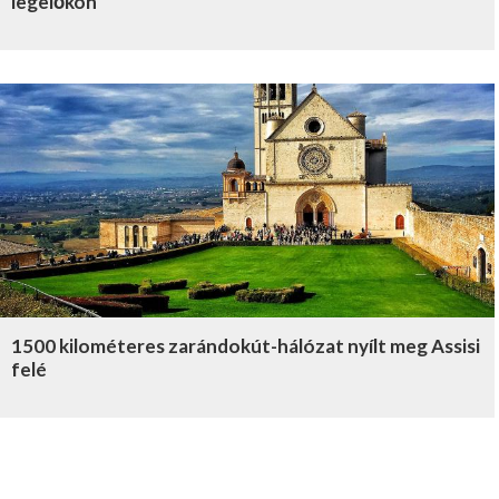
legelőkön
1500 kilométeres zarándokút-hálózat nyílt meg Assisi
felé