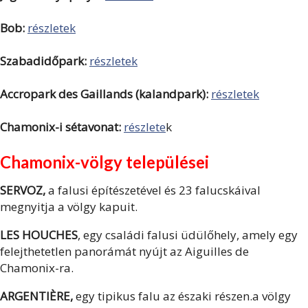
Bob:
részletek
Szabadidőpark:
részletek
Accropark des Gaillands (kalandpark):
részletek
Chamonix-i sétavonat:
részlete
k
Chamonix-völgy települései
SERVOZ,
a falusi építészetével és 23 falucskáival
megnyitja a völgy kapuit.
LES HOUCHES
, egy családi falusi üdülőhely, amely egy
felejthetetlen panorámát nyújt az Aiguilles de
Chamonix-ra.
ARGENTIÈRE,
egy tipikus falu az északi részen.a völgy