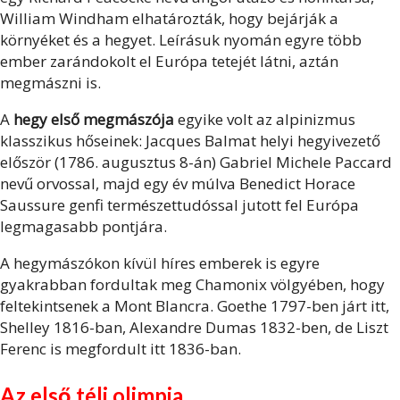
William Windham elhatározták, hogy bejárják a
környéket és a hegyet. Leírásuk nyomán egyre több
ember zarándokolt el Európa tetejét látni, aztán
megmászni is.
A
hegy első megmászója
egyike volt az alpinizmus
klasszikus hőseinek: Jacques Balmat helyi hegyivezető
először (1786. augusztus 8-án) Gabriel Michele Paccard
nevű orvossal, majd egy év múlva Benedict Horace
Saussure genfi természettudóssal jutott fel Európa
legmagasabb pontjára.
A hegymászókon kívül híres emberek is egyre
gyakrabban fordultak meg Chamonix völgyében, hogy
feltekintsenek a Mont Blancra. Goethe 1797-ben járt itt,
Shelley 1816-ban, Alexandre Dumas 1832-ben, de Liszt
Ferenc is megfordult itt 1836-ban.
Az első téli olimpia