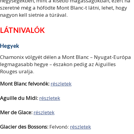
hegységekben, mint a kisebb magasságokban, ezért ha
szeretné még a hófödte Mont Blanc-t látni, lehet, hogy
nagyon kell sietnie a túrával.
LÁTNIVALÓK
Hegyek
Chamonix völgyét délen a Mont Blanc – Nyugat-Európa
legmagasabb hegye – északon pedig az Aiguilles
Rouges uralja.
Mont Blanc felvonók:
részletek
Aguille du Midi:
részletek
Mer de Glace:
részletek
Glacier des Bossons:
Felvonó:
részletek