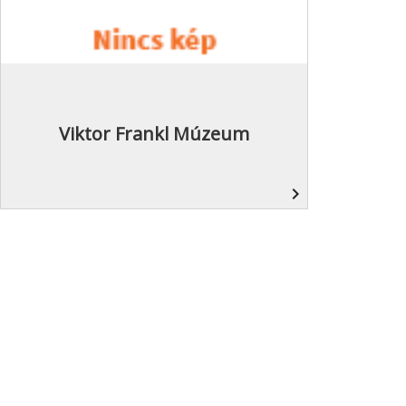
Viktor Frankl Múzeum
navigate_next