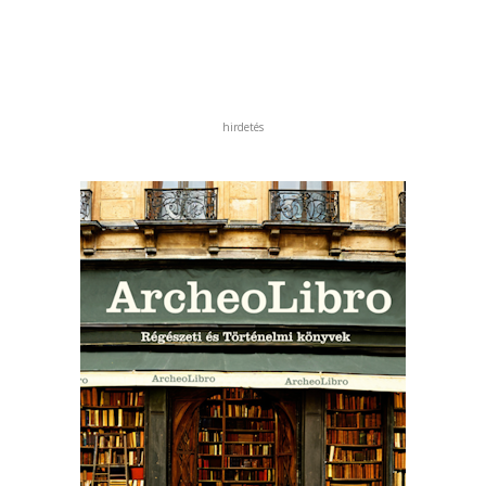
hirdetés