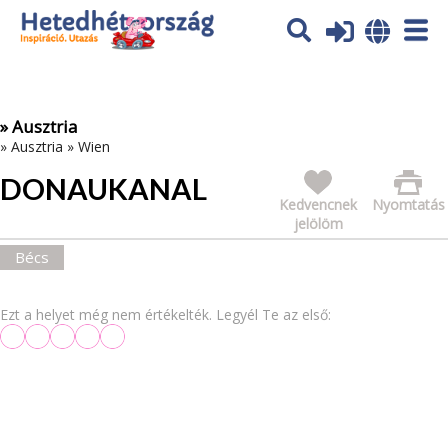
Az oldal sütiket (cookies) használ. További tájékoztatás itt:
Adatvédelmi tájékoztató
Ok
» Ausztria
»
Ausztria
»
Wien
DONAUKANAL
Kedvencnek
Nyomtatás
jelölöm
Bécs
Ezt a helyet még nem értékelték. Legyél Te az első: