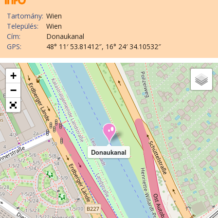
Tartomány:
Wien
Település:
Wien
Cím:
Donaukanal
GPS:
48° 11′ 53.81412″, 16° 24′ 34.10532″
+
−
Donaukanal