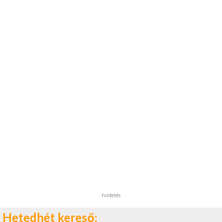
hirdetés
Hetedhét kereső: