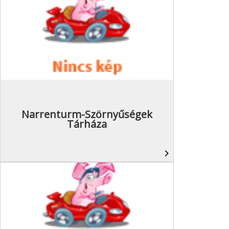
Narrenturm-Szörnyűségek
Tárháza
navigate_next