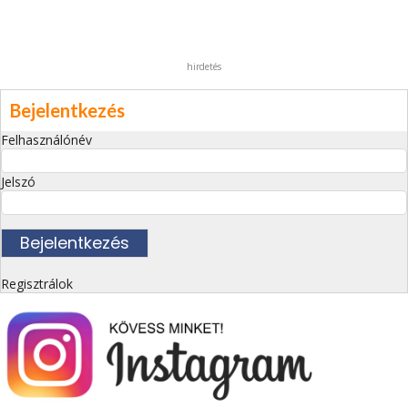
hirdetés
Bejelentkezés
Felhasználónév
Jelszó
Regisztrálok