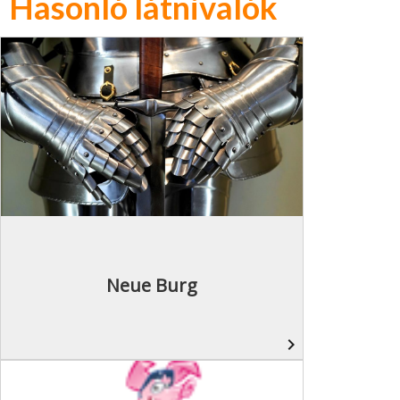
Hasonló látnivalók
Neue Burg
navigate_next