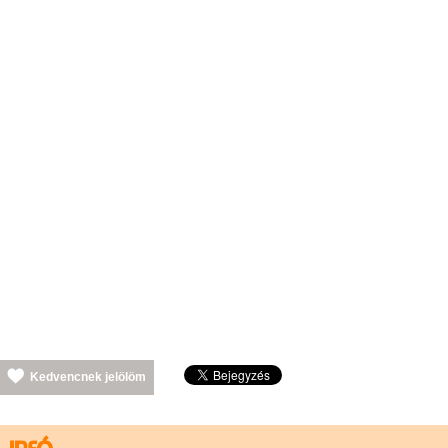
Kedvencnek jelölöm