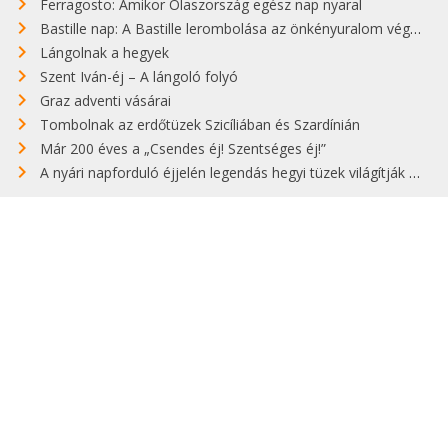
Ferragosto: Amikor Olaszország egész nap nyaral
Bastille nap: A Bastille lerombolása az önkényuralom végét jelentette
Lángolnak a hegyek
Szent Iván-éj – A lángoló folyó
Graz adventi vásárai
Tombolnak az erdőtüzek Szicíliában és Szardínián
Már 200 éves a „Csendes éj! Szentséges éj!”
A nyári napforduló éjjelén legendás hegyi tüzek világítják meg Zugspitzét