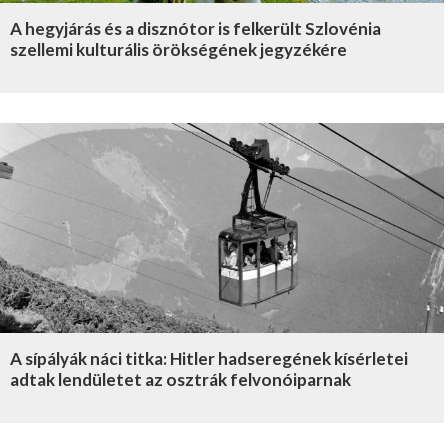
A hegyjárás és a disznótor is felkerült Szlovénia
szellemi kulturális örökségének jegyzékére
A sípályák náci titka: Hitler hadseregének kísérletei
adtak lendületet az osztrák felvonóiparnak