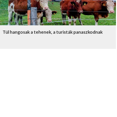
Túl hangosak a tehenek, a turisták panaszkodnak