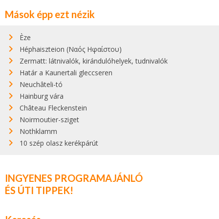
Mások épp ezt nézik
Èze
Héphaiszteion (Ναός Ηφαίστου)
Zermatt: látnivalók, kirándulóhelyek, tudnivalók
Határ a Kaunertali gleccseren
Neuchâteli-tó
Hainburg vára
Château Fleckenstein
Noirmoutier-sziget
Nothklamm
10 szép olasz kerékpárút
INGYENES PROGRAMAJÁNLÓ
ÉS ÚTI TIPPEK!