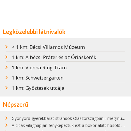
Legközelebbi látnivalók
< 1 km: Bécsi Villamos Múzeum
1 km: A bécsi Práter és az Óriáskerék
1 km: Vienna Ring Tram
1 km: Schweizergarten
1 km: Győztesek utcája
Népszerű
Gyönyörű gyerekbarát strandok Olaszországban - megmutatjuk a 15 legjobbat
A cicák világnapján fényképeztük ezt a bokor alatt hűsölő cicát Kisorosziban