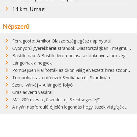
14 km: Umag
Népszerű
Ferragosto: Amikor Olaszország egész nap nyaral
Gyönyörű gyerekbarát strandok Olaszországban - megmutatjuk a 15 legjobbat
Bastille nap: A Bastille lerombolása az önkényuralom végét jelentette
Lángolnak a hegyek
Pompejiben kiállították az ókori világ elveszett híres szobrának másolatát
Tombolnak az erdőtüzek Szicíliában és Szardínián
Szent Iván-éj – A lángoló folyó
Graz adventi vásárai
Már 200 éves a „Csendes éj! Szentséges éj!”
A nyári napforduló éjjelén legendás hegyi tüzek világítják meg Zugspitzét