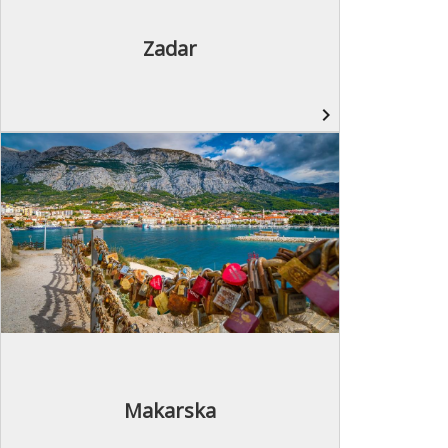
Zadar
navigate_next
Makarska