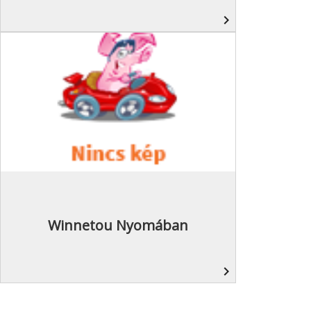
navigate_next
Winnetou Nyomában
navigate_next