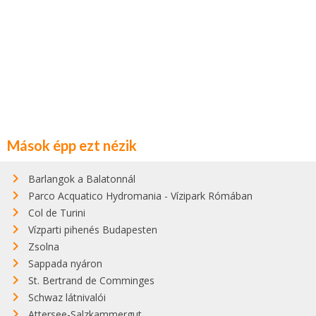
Mások épp ezt nézik
Barlangok a Balatonnál
Parco Acquatico Hydromania - Vízipark Rómában
Col de Turini
Vízparti pihenés Budapesten
Zsolna
Sappada nyáron
St. Bertrand de Comminges
Schwaz látnivalói
Attersee-Salzkammergut