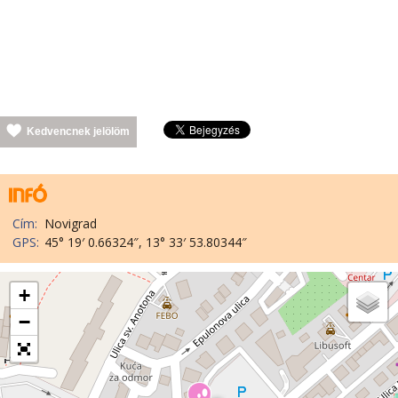
Kedvencnek jelölöm
Cím:
Novigrad
GPS:
45° 19′ 0.66324″, 13° 33′ 53.80344″
+
−