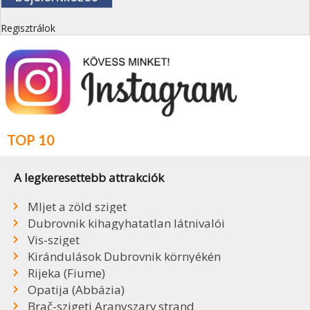
Regisztrálok
TOP 10
A legkeresettebb attrakciók
Mljet a zöld sziget
Dubrovnik kihagyhatatlan látnivalói
Vis-sziget
Kirándulások Dubrovnik környékén
Rijeka (Fiume)
Opatija (Abbázia)
Brač-szigeti Aranyszarv strand