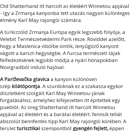
Old Shatterhand itt harcolt az életéért Winnetou apjával
- így a Zrmanja kanyonba tett utazás nagyon különleges
élmény Karl May rajongói számára.
A türkizzöld Zrmanja Európa egyik legszebb folyója, a
Velebit Természetvédelmi Park része. Röviddel azelőtt,
hogy a Maslenica-öbölbe ömlik, lenyűgöző kanyont
vágott a karszt-hegységbe. A furcsa természeti tájak
felfedezésének legjobb módja a nyári hónapokban
Novigradból induló hajóval.
A Pariževačka glavica
a kanyon különösen
szép
kilátópontja
. A szurdoknak ez a szakasza egykor
díszletként szolgált Karl May Winnetou-jának
forgatásához, amelyhez kifejezetten itt építettek egy
pueblót. Az öreg Shatterhand itt harcolt Winnetou
apjával az életéért és a barátai életéért. fennsík tehát
abszolút bennfentes tipp Karl May rajongói körében. A
terület
turisztikai
szempontból
gyengén fejlett,
éppen