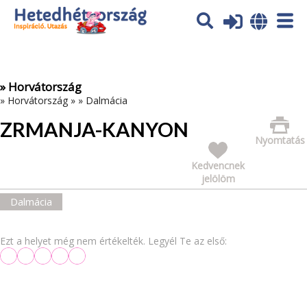
Az oldal sütiket (cookies) használ. További tájékoztatás itt:
Adatvédelmi tájékoztató
Ok
» Horvátország
»
Horvátország
»
»
Dalmácia
ZRMANJA-KANYON
Nyomtatás
Kedvencnek
jelölöm
Dalmácia
Ezt a helyet még nem értékelték. Legyél Te az első: