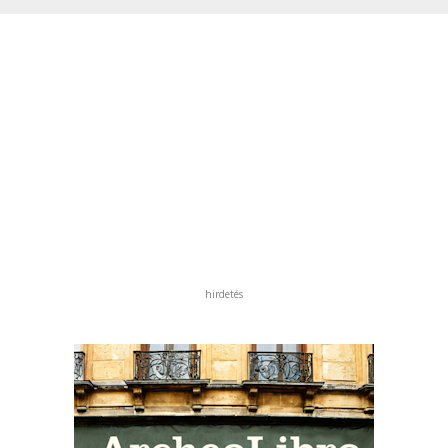
hirdetés