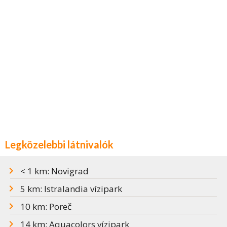
Legközelebbi látnivalók
< 1 km: Novigrad
5 km: Istralandia vízipark
10 km: Poreč
14 km: Aquacolors vízipark