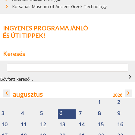
Kotsanas Museum of Ancient Greek Technology
INGYENES PROGRAMAJÁNLÓ
ÉS ÚTI TIPPEK!
Keresés
navigate_next
Bővített kereső…
navigate_before
navigate_next
augusztus
2026
1
2
3
4
5
6
7
8
9
10
11
12
13
14
15
16