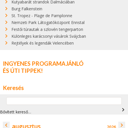
Kutyabarát strandok Dalmáciában
Burg Falkenstein
St. Tropez - Plage de Pamplonne
Nemzeti Park Látogatóközpont Ennstal
Festői túrautak a szlovén tengerparton
Különleges karácsonyi vásárok Svájcban
Rejtélyek és legendák Velencében
INGYENES PROGRAMAJÁNLÓ
ÉS ÚTI TIPPEK!
Keresés
navigate_next
Bővített kereső…
navigate_before
navigate_next
augusztus
2026