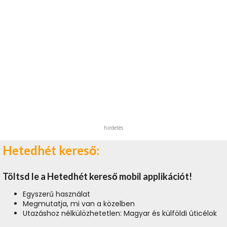
hirdetés
Hetedhét kereső:
Töltsd le a Hetedhét kereső mobil applikációt!
Egyszerű használat
Megmutatja, mi van a közelben
Utazáshoz nélkülözhetetlen: Magyar és külföldi úticélok