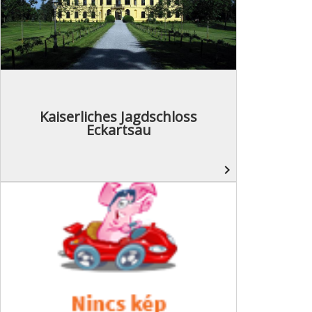
Kaiserliches Jagdschloss
Eckartsau
navigate_next