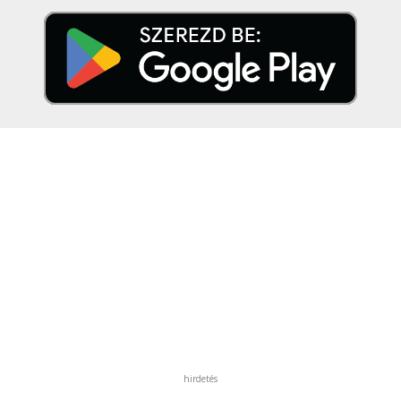
hirdetés