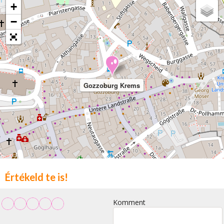
+
−
Gozzoburg Krems
Értékeld te is!
Komment