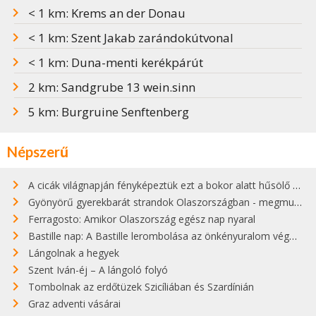
< 1 km: Krems an der Donau
< 1 km: Szent Jakab zarándokútvonal
< 1 km: Duna-menti kerékpárút
2 km: Sandgrube 13 wein.sinn
5 km: Burgruine Senftenberg
Népszerű
A cicák világnapján fényképeztük ezt a bokor alatt hűsölő cicát Kisorosziban
Gyönyörű gyerekbarát strandok Olaszországban - megmutatjuk a 15 legjobbat
Ferragosto: Amikor Olaszország egész nap nyaral
Bastille nap: A Bastille lerombolása az önkényuralom végét jelentette
Lángolnak a hegyek
Szent Iván-éj – A lángoló folyó
Tombolnak az erdőtüzek Szicíliában és Szardínián
Graz adventi vásárai