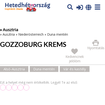
Az oldal sütiket (cookies) használ. További tájékoztatás itt:
Adatvédelmi tájékoztató
Ok
» Ausztria
»
Ausztria
»
Niederösterreich
»
Duna mentén
GOZZOBURG KREMS
Nyomtatás
Kedvencnek
jelölöm
Alsó-Ausztria
Duna mentén
Vár és kastély
Ezt a helyet még nem értékelték. Legyél Te az első: