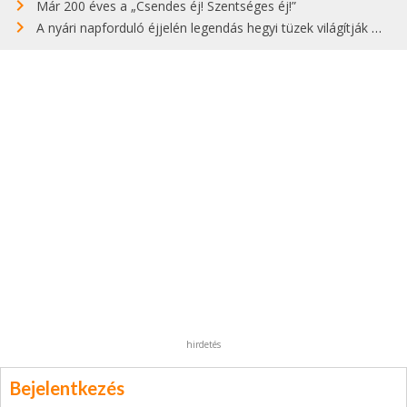
Már 200 éves a „Csendes éj! Szentséges éj!”
A nyári napforduló éjjelén legendás hegyi tüzek világítják meg Zugspitzét
hirdetés
Bejelentkezés