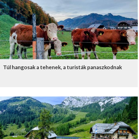
Túl hangosak a tehenek, a turisták panaszkodnak