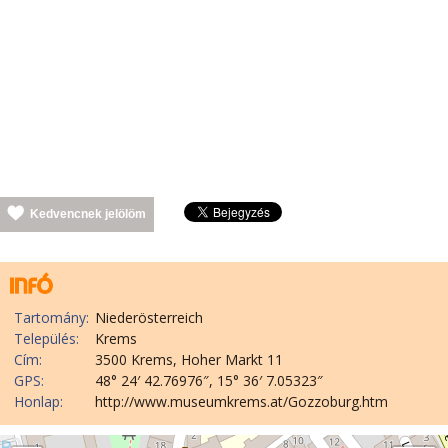
Kedvencnek jelölöm
Tartomány:
Niederösterreich
Település:
Krems
Cím:
3500 Krems, Hoher Markt 11
GPS:
48° 24′ 42.76976″, 15° 36′ 7.05323″
Honlap:
http://www.museumkrems.at/Gozzoburg.htm