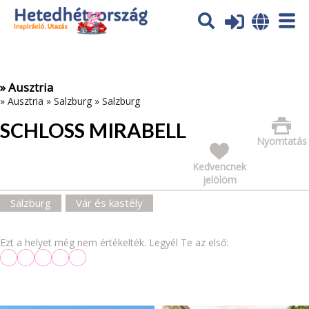
Az oldal sütiket (cookies) használ. További tájékoztatás itt:
Adatvédelmi tájékoztató
Ok
» Ausztria
»
Ausztria
»
Salzburg
»
Salzburg
SCHLOSS MIRABELL
Nyomtatás
Kedvencnek
jelölöm
Salzburg
Vár és kastély
Ezt a helyet még nem értékelték. Legyél Te az első: