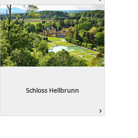
Schloss Hellbrunn
navigate_next