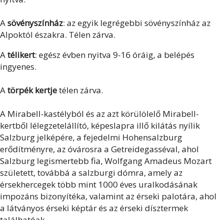
A
sövényszínház
: az egyik legrégebbi sövényszínház az
Alpoktól északra. Télen zárva.
A
télikert
: egész évben nyitva 9-16 óráig, a belépés
ingyenes.
A
törpék kertje
télen zárva.
A Mirabell-kastélyból és az azt körülölelő Mirabell-
kertből lélegzetelállító, képeslapra illő kilátás nyílik
Salzburg jelképére, a fejedelmi Hohensalzburg
erődítményre, az óvárosra a Getreidegasséval, ahol
Salzburg legismertebb fia, Wolfgang Amadeus Mozart
született, továbbá a salzburgi dómra, amely az
érsekhercegek több mint 1000 éves uralkodásának
impozáns bizonyítéka, valamint az érseki palotára, ahol
a látványos érseki képtár és az érseki dísztermek
találhatóak.