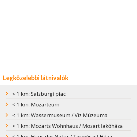
Legközelebbi látnivalók
< 1 km: Salzburgi piac
< 1 km: Mozarteum
< 1 km: Wassermuseum / Víz Múzeuma
< 1 km: Mozarts Wohnhaus / Mozart lakóháza
< 1 km: Haus der Natur / Természet Háza