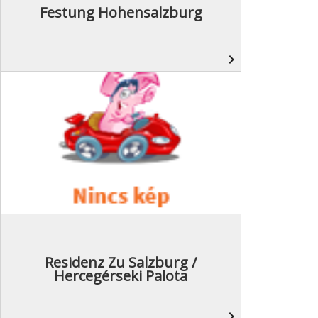
Festung Hohensalzburg
navigate_next
Residenz Zu Salzburg /
Hercegérseki Palota
navigate_next