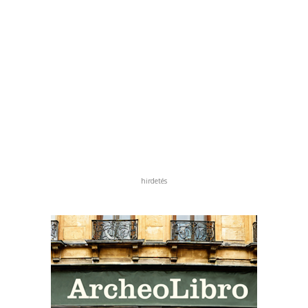
hirdetés