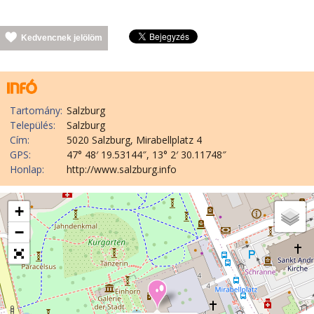
Kedvencnek jelölöm
Tartomány:
Salzburg
Település:
Salzburg
Cím:
5020 Salzburg, Mirabellplatz 4
GPS:
47° 48′ 19.53144″, 13° 2′ 30.11748″
Honlap:
http://www.salzburg.info
+
−