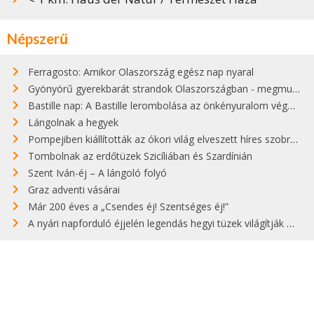
Népszerű
Ferragosto: Amikor Olaszország egész nap nyaral
Gyönyörű gyerekbarát strandok Olaszországban - megmutatjuk a 15 legjobbat
Bastille nap: A Bastille lerombolása az önkényuralom végét jelentette
Lángolnak a hegyek
Pompejiben kiállították az ókori világ elveszett híres szobrának másolatát
Tombolnak az erdőtüzek Szicíliában és Szardínián
Szent Iván-éj – A lángoló folyó
Graz adventi vásárai
Már 200 éves a „Csendes éj! Szentséges éj!”
A nyári napforduló éjjelén legendás hegyi tüzek világítják meg Zugspitzét