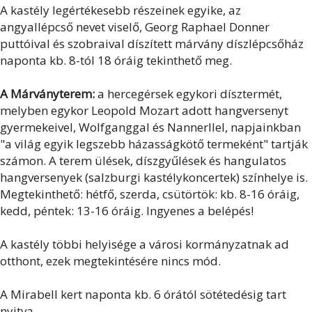
A kastély legértékesebb részeinek egyike, az
angyallépcső nevet viselő, Georg Raphael Donner
puttóival és szobraival díszített márvány díszlépcsőház
naponta kb. 8-tól 18 óráig tekinthető meg.
A Márványterem:
a hercegérsek egykori dísztermét,
melyben egykor Leopold Mozart adott hangversenyt
gyermekeivel, Wolfganggal és Nannerllel, napjainkban
"a világ egyik legszebb házasságkötő termeként" tartják
számon. A terem ülések, díszgyűlések és hangulatos
hangversenyek (salzburgi kastélykoncertek) színhelye is.
Megtekinthető: hétfő, szerda, csütörtök: kb. 8-16 óráig,
kedd, péntek: 13-16 óráig. Ingyenes a belépés!
A kastély többi helyisége a városi kormányzatnak ad
otthont, ezek megtekintésére nincs mód.
A Mirabell kert naponta kb. 6 órától sötétedésig tart
nyitva.