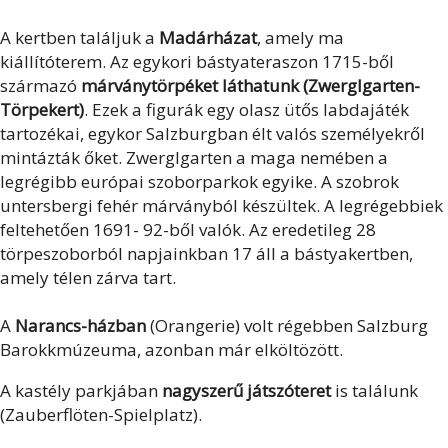
A kertben találjuk a
Madárházat
, amely ma
kiállítóterem. Az egykori bástyateraszon 1715-ből
származó
márványtörpéket láthatunk (Zwerglgarten-
Törpekert)
. Ezek a figurák egy olasz ütős labdajáték
tartozékai, egykor Salzburgban élt valós személyekről
mintázták őket. Zwerglgarten a maga nemében a
legrégibb európai szoborparkok egyike. A szobrok
untersbergi fehér márványból készültek. A legrégebbiek
feltehetően 1691- 92-ből valók. Az eredetileg 28
törpeszoborból napjainkban 17 áll a bástyakertben,
amely télen zárva tart.
A
Narancs-házban
(Orangerie) volt régebben Salzburg
Barokkmúzeuma, azonban már elköltözött.
A kastély parkjában
nagyszerű játszóteret
is találunk
(Zauberflöten-Spielplatz).