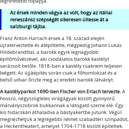
leghíresebb főpapja.
Az érsek minden vágya az volt, hogy az itáliai
reneszánsz szépségét sikeresen ültesse át a
salzburgi tájba.
Franz Anton Harrach érsek a 18. század elején
újraterveztette és átépíttette, mégpedig Johann Lukas
Hildebrandttal, a barokk egyik legnagyobb
építőművészével, aki csodálatos barokk kastélyt
varázsolt belőle. 1818-ban a kastély csaknem teljesen
leégett. Az újjáépítés során csak a főhomlokzat és a
belső udvar őrizte meg az eredeti barokk látványt.
A kastélyparkot 1690-ben Fischer von Erlach tervezte.
A
hosszú, négyszögletes virágágyak között gyönyörű
márványszobrok bukkannak a látogató szeme elé. Egy
kis hidacskán áthaladva a bástyakertbe jutunk. Végül
megnézhetjük a legrégebbi német szabadtéri színpadot,
a Heckentheatert, amelyet 1704-1718 között építettek.