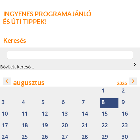
INGYENES PROGRAMAJÁNLÓ
ÉS ÚTI TIPPEK!
Keresés
navigate_next
Bővített kereső…
navigate_before
navigate_next
augusztus
2026
1
2
3
4
5
6
7
8
9
10
11
12
13
14
15
16
17
18
19
20
21
22
23
24
25
26
27
28
29
30