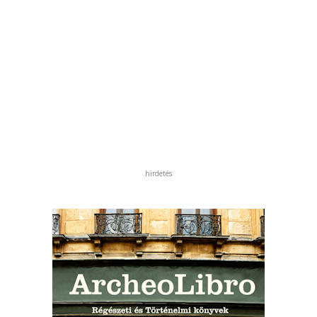
hirdetés