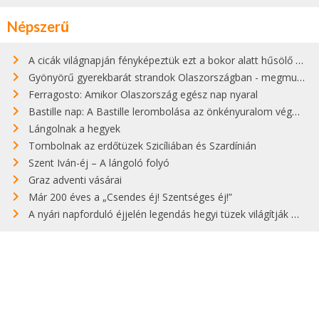
Népszerű
A cicák világnapján fényképeztük ezt a bokor alatt hűsölő cicát Kisorosziban
Gyönyörű gyerekbarát strandok Olaszországban - megmutatjuk a 15 legjobbat
Ferragosto: Amikor Olaszország egész nap nyaral
Bastille nap: A Bastille lerombolása az önkényuralom végét jelentette
Lángolnak a hegyek
Tombolnak az erdőtüzek Szicíliában és Szardínián
Szent Iván-éj – A lángoló folyó
Graz adventi vásárai
Már 200 éves a „Csendes éj! Szentséges éj!”
A nyári napforduló éjjelén legendás hegyi tüzek világítják meg Zugspitzét