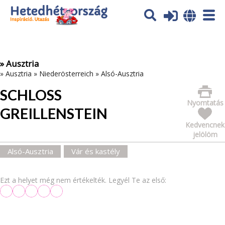
Az oldal sütiket (cookies) használ. További tájékoztatás itt:
Adatvédelmi tájékoztató
Ok
» Ausztria
»
Ausztria
»
Niederösterreich
»
Alsó-Ausztria
SCHLOSS
Nyomtatás
GREILLENSTEIN
Kedvencnek
jelölöm
Alsó-Ausztria
Vár és kastély
Ezt a helyet még nem értékelték. Legyél Te az első: