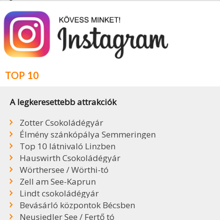
TOP 10
A legkeresettebb attrakciók
Zotter Csokoládégyár
Élmény szánkópálya Semmeringen
Top 10 látnivaló Linzben
Hauswirth Csokoládégyár
Wörthersee / Wörthi-tó
Zell am See-Kaprun
Lindt csokoládégyár
Bevásárló központok Bécsben
Neusiedler See / Fertő tó