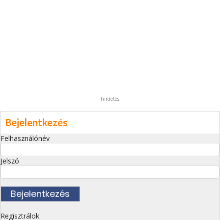
hirdetés
Bejelentkezés
Felhasználónév
Jelszó
Regisztrálok