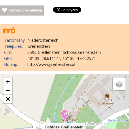
Kedvencnek jelölöm
Tartomány:
Niederösterreich
Település:
Greillenstein
Cím:
3592 Greillenstein, Schloss Greillenstein
GPS:
48° 39′ 28.61114″, 15° 30′ 47.40257″
Honlap:
http://www.greillenstein.at
+
−
Schloss Greillenstein