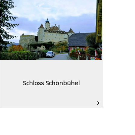
Schloss Schönbühel
navigate_next