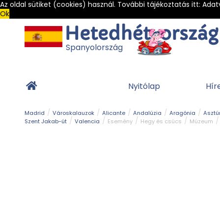
Az oldal sütiket (cookies) használ. További tájékoztatás itt:
Adat
Ok
Spanyolország
Nyitólap
Hír
Madrid
Városkalauzok
Alicante
Andalúzia
Aragónia
Asztú
Szent Jakab-út
Valencia
Esemény
Hegy és csúcs
Múzeum