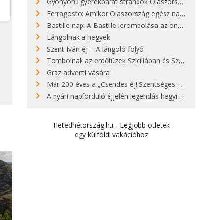
Gyönyörű gyerekbarát strandok Olaszországban - megmutatjuk a 15 legjobbat
Ferragosto: Amikor Olaszország egész nap nyaral
Bastille nap: A Bastille lerombolása az önkényuralom végét jelentette
Lángolnak a hegyek
Szent Iván-éj – A lángoló folyó
Tombolnak az erdőtüzek Szicíliában és Szardínián
Graz adventi vásárai
Már 200 éves a „Csendes éj! Szentséges éj!”
A nyári napforduló éjjelén legendás hegyi tüzek világítják meg Zugspitzét
Hetedhétország.hu - Legjobb ötletek
egy külföldi vakációhoz