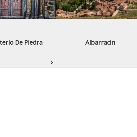
erio De Piedra
Albarracin
navigate_next