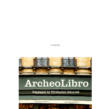
hirdetés