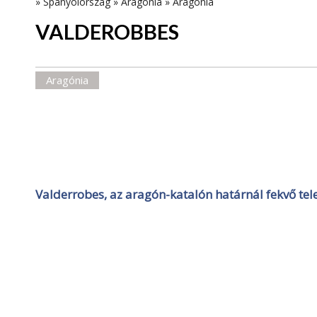
»
Spanyolország
»
Aragónia
»
Aragónia
VALDEROBBES
Aragónia
Valderrobes, az aragón-katalón határnál fekvő tele