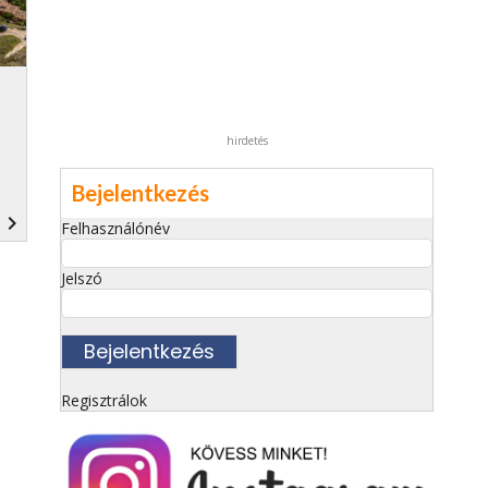
hirdetés
Bejelentkezés
navigate_next
Felhasználónév
Jelszó
Regisztrálok