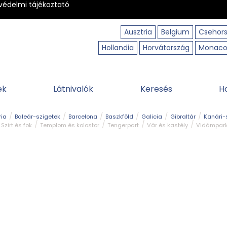
védelmi tájékoztató
Ausztria
Belgium
Csehor
Hollandia
Horvátország
Monac
ek
Látnivalók
Keresés
H
ria
Baleár-szigetek
Barcelona
Baszkföld
Galicia
Gibraltár
Kanári-
Szirt és fok
Templom és kolostor
Tengerpart
Vár és kastély
Vidámpar