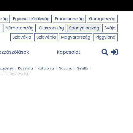
szág
Egyesült Királyság
Franciaország
Görögország
o
Németország
Olaszország
Spanyolország
Svájc
Szlovákia
Szlovénia
Magyarország
Piggyland
ozzászólások
Kapcsolat
szigetek
Kasztília
Katalónia
Navarra
Sevilla
k
Világörökség