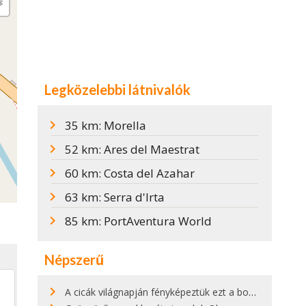
Legközelebbi látnivalók
35 km: Morella
52 km: Ares del Maestrat
60 km: Costa del Azahar
63 km: Serra d'Irta
85 km: PortAventura World
Népszerű
A cicák világnapján fényképeztük ezt a bokor alatt hűsölő cicát Kisorosziban