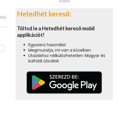
hirdetés
Hetedhét kereső:
tás
Töltsd le a Hetedhét kereső mobil
applikációt!
Egyszerű használat
Megmutatja, mi van a közelben
Utazáshoz nélkülözhetetlen: Magyar és
külföldi úticélok