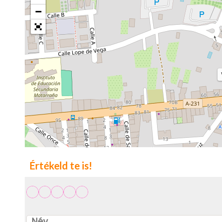
−
Értékeld te is!