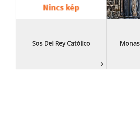
Sos Del Rey Católico
Monast
navigate_next