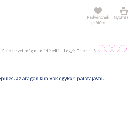
Kedvencnek
Nyomta
jelölöm
Ezt a helyet még nem értékelték. Legyél Te az első:
pülés, az aragón királyok egykori palotájával.