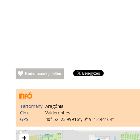
Kedvencnek jelölöm
Tartomány:
Aragónia
Cím:
Valderobbes
GPS:
40° 52′ 23.99916″, 0° 9′ 12.94164″
+