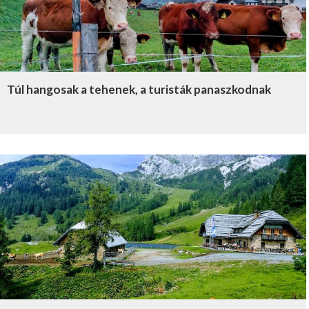
Túl hangosak a tehenek, a turisták panaszkodnak