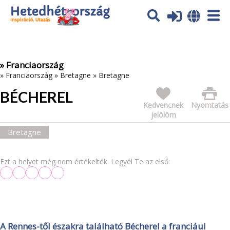
Az oldal sütiket (cookies) használ. További tájékoztatás itt:
Adatvédelmi tájékoztató
Ok
» Franciaország
»
Franciaország
»
Bretagne
»
Bretagne
BÉCHEREL
Kedvencnek
Nyomtatás
jelölöm
Bretagne
Ezt a helyet még nem értékelték. Legyél Te az első:
A Rennes-től északra található Bécherel a franciául