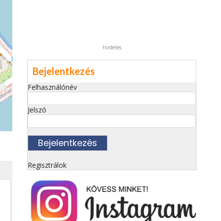
hirdetés
Bejelentkezés
Felhasználónév
Jelszó
Regisztrálok