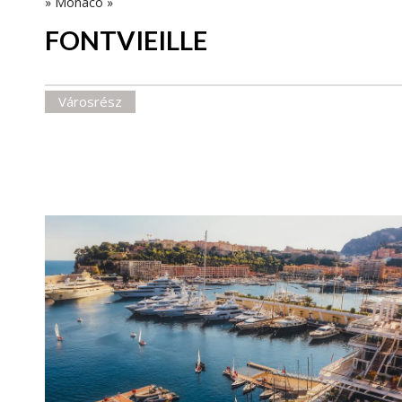
»
Monaco
»
FONTVIEILLE
Városrész