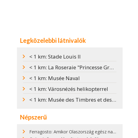
Legközelebbi látnivalók
< 1 km: Stade Louis II
< 1 km: La Roseraie "Princesse Grace"
< 1 km: Musée Naval
< 1 km: Városnézés helikopterrel
< 1 km: Musée des Timbres et des Monnaies
Népszerű
Ferragosto: Amikor Olaszország egész nap nyaral