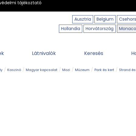
védelmi tájékoztató
Ausztria
Belgium
Csehor
Hollandia
Horvátország
Monac
ek
Látnivalók
Keresés
H
ly
Kaszinó
Magyar kapcsolat
Mozi
Múzeum
Park és kert
Strand és