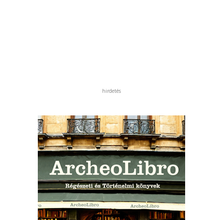
hirdetés