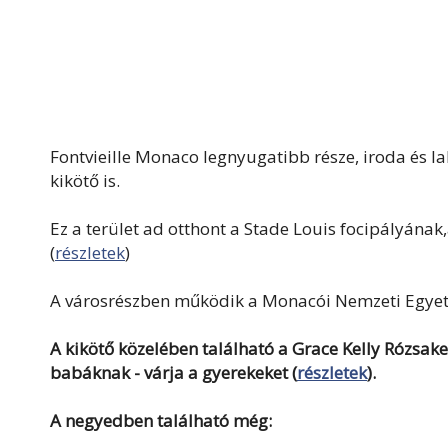
Fontvieille Monaco legnyugatibb része, iroda és lak
kikötő is.
Ez a terület ad otthont a Stade Louis focipályána
(
részletek
)
A városrészben működik a Monacói Nemzeti Egye
A kikötő közelében található a Grace Kelly Rózsaker
babáknak - várja a gyerekeket (
részletek
).
A negyedben található még: