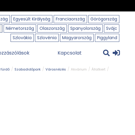
szág
Egyesült Királyság
Franciaország
Görögország
o
Németország
Olaszország
Spanyolország
Svájc
Szlovákia
Szlovénia
Magyarország
Piggyland
ozzászólások
Kapcsolat
 fürdő
Szabadidőpark
Városnézés
Akvárium
Állatkert