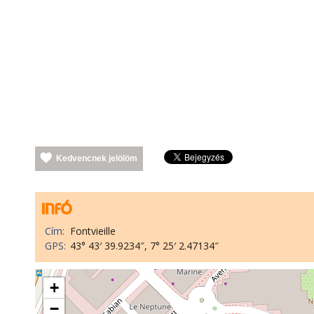
Kedvencnek jelölöm
Cím:
Fontvieille
GPS:
43° 43′ 39.9234″, 7° 25′ 2.47134″
+
−