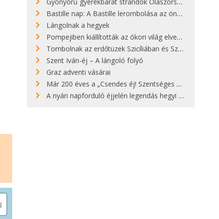
Gyönyörű gyerekbarát strandok Olaszországban - megmutatjuk a 15 legjobbat
Bastille nap: A Bastille lerombolása az önkényuralom végét jelentette
Lángolnak a hegyek
Pompejiben kiállították az ókori világ elveszett híres szobrának másolatát
Tombolnak az erdőtüzek Szicíliában és Szardínián
Szent Iván-éj – A lángoló folyó
Graz adventi vásárai
Már 200 éves a „Csendes éj! Szentséges éj!”
A nyári napforduló éjjelén legendás hegyi tüzek világítják meg Zugspitzét