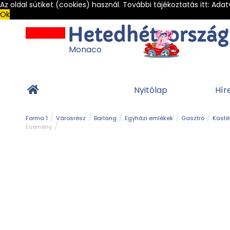
Az oldal sütiket (cookies) használ. További tájékoztatás itt:
Adat
Ok
Monaco
Nyitólap
Hír
Forma 1
Városrész
Barlang
Egyházi emlékek
Gasztro
Kasté
Esemény