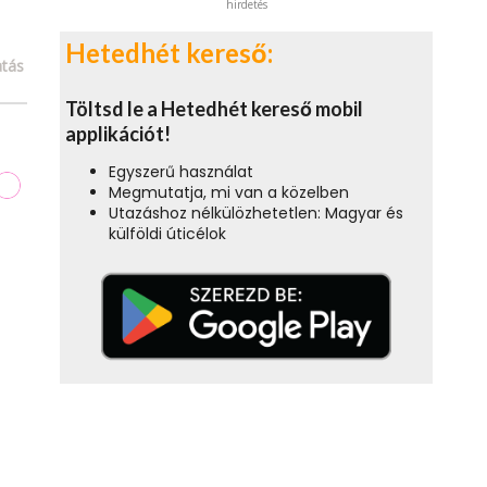
hirdetés
Hetedhét kereső:
tás
Töltsd le a Hetedhét kereső mobil
applikációt!
Egyszerű használat
Megmutatja, mi van a közelben
Utazáshoz nélkülözhetetlen: Magyar és
külföldi úticélok