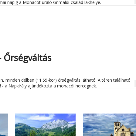
na
 mai napig a Monacót uraló Grimaldi-család lakhelye.
- Őrségváltás
n, minden délben (11.55-kor) őrségváltás látható. A téren található
na
ni! - a Napkirály ajándékozta a monacói hercegnek.