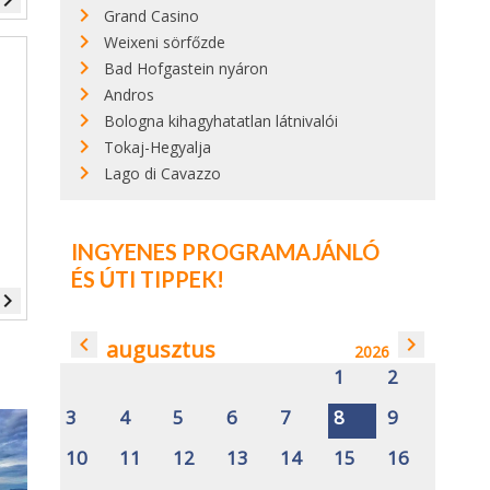
vigate_next
Grand Casino
Weixeni sörfőzde
Bad Hofgastein nyáron
Andros
Bologna kihagyhatatlan látnivalói
Tokaj-Hegyalja
Lago di Cavazzo
INGYENES PROGRAMAJÁNLÓ
ÉS ÚTI TIPPEK!
vigate_next
navigate_before
navigate_next
augusztus
2026
1
2
3
4
5
6
7
8
9
10
11
12
13
14
15
16