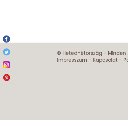
© Hetedhétország - Minden 
Impresszum
-
Kapcsolat
-
P