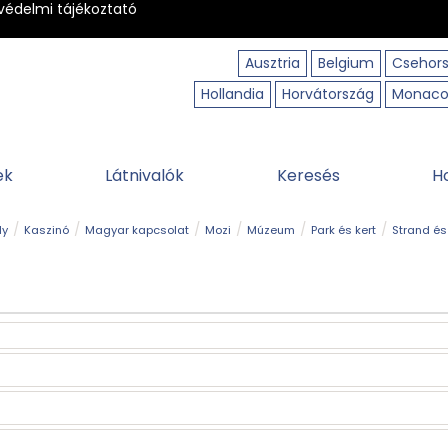
védelmi tájékoztató
Ausztria
Belgium
Csehor
Hollandia
Horvátország
Monac
ek
Látnivalók
Keresés
H
ly
Kaszinó
Magyar kapcsolat
Mozi
Múzeum
Park és kert
Strand és