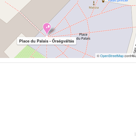
Place du Palais - Őrségváltás
©
OpenStreetMap
contribu