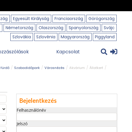
szág
Egyesült Királyság
Franciaország
Görögország
o
Németország
Olaszország
Spanyolország
Svájc
Szlovákia
Szlovénia
Magyarország
Piggyland
ozzászólások
Kapcsolat
 fürdő
Szabadidőpark
Városnézés
Akvárium
Állatkert
Bejelentkezés
Felhasználónév
Jelszó