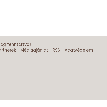
jog fenntartva!
artnerek
-
Médiaajánlat
-
RSS
-
Adatvédelem