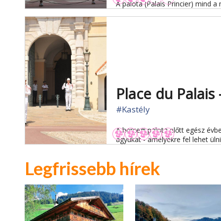
A palota (Palais Princier) mind a
Place du Palais 
#Kastély
A hercegi palota előtt egész évbe
ágyukat - amelyekre fel lehet ül
Legfrissebb hírek