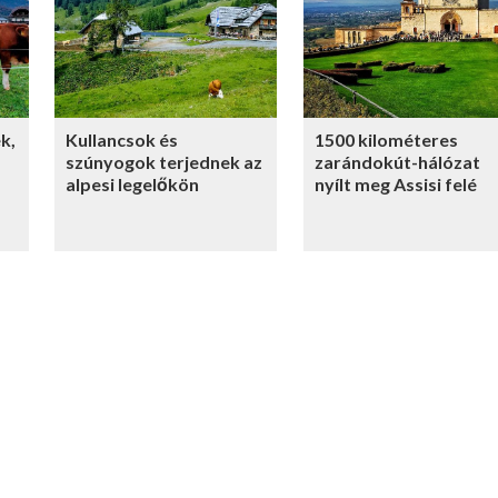
k,
Kullancsok és
1500 kilométeres
szúnyogok terjednek az
zarándokút-hálózat
alpesi legelőkön
nyílt meg Assisi felé