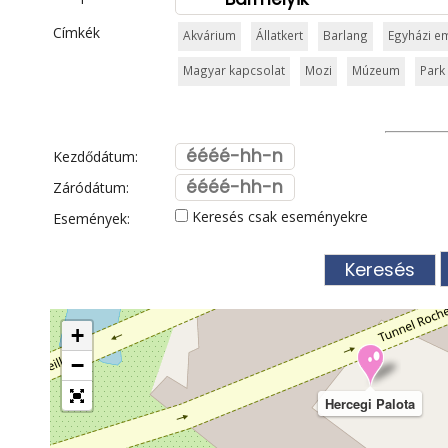
Címkék
Akvárium
Állatkert
Barlang
Egyházi e
Magyar kapcsolat
Mozi
Múzeum
Park 
Kezdődátum:
Záródátum:
Keresés csak eseményekre
Események:
+
−
Hercegi Palota