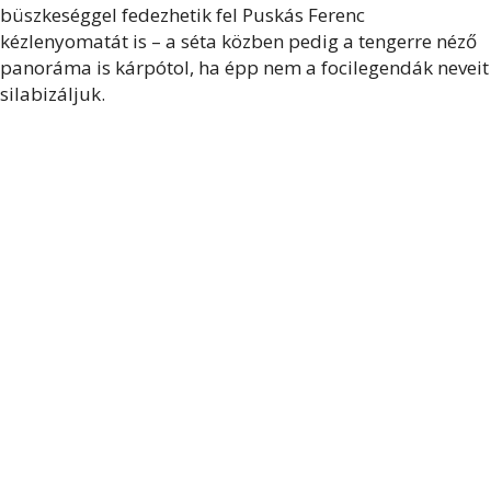
büszkeséggel fedezhetik fel Puskás Ferenc
kézlenyomatát is – a séta közben pedig a tengerre néző
panoráma is kárpótol, ha épp nem a focilegendák neveit
silabizáljuk.