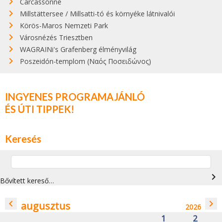
Carcassonne
Millstättersee / Millsatti-tó és környéke látnivalói
Körös-Maros Nemzeti Park
Városnézés Triesztben
WAGRAINi's Grafenberg élményvilág
Poszeidón-templom (Ναός Ποσειδώνος)
INGYENES PROGRAMAJÁNLÓ
ÉS ÚTI TIPPEK!
Keresés
navigate_next
Bővített kereső…
navigate_before
navigate_next
augusztus
2026
1
2