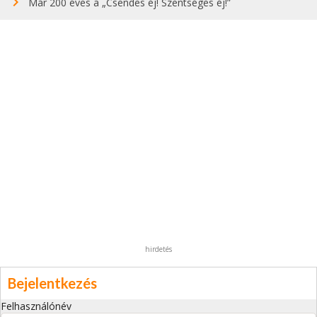
Már 200 éves a „Csendes éj! Szentséges éj!”
hirdetés
Bejelentkezés
Felhasználónév