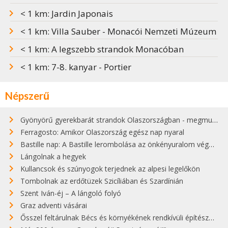
< 1 km: Jardin Japonais
< 1 km: Villa Sauber - Monacói Nemzeti Múzeum
< 1 km: A legszebb strandok Monacóban
< 1 km: 7-8. kanyar - Portier
Népszerű
Gyönyörű gyerekbarát strandok Olaszországban - megmutatjuk a 15 legjobbat
Ferragosto: Amikor Olaszország egész nap nyaral
Bastille nap: A Bastille lerombolása az önkényuralom végét jelentette
Lángolnak a hegyek
Kullancsok és szúnyogok terjednek az alpesi legelőkön
Tombolnak az erdőtüzek Szicíliában és Szardínián
Szent Iván-éj – A lángoló folyó
Graz adventi vásárai
Ősszel feltárulnak Bécs és környékének rendkívüli építészeti kincsei