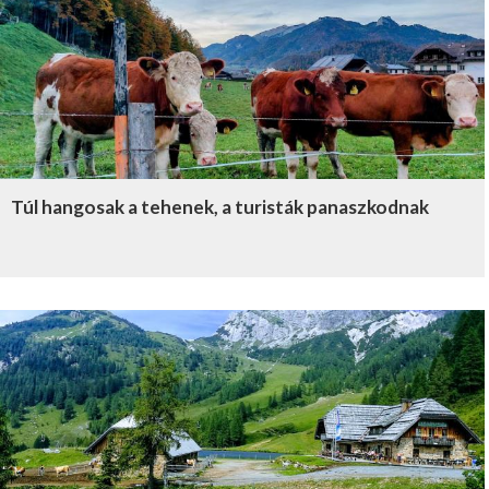
Túl hangosak a tehenek, a turisták panaszkodnak