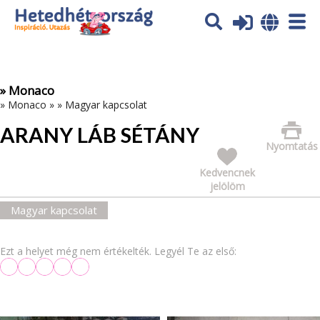
Az oldal sütiket (cookies) használ. További tájékoztatás itt:
Adatvédelmi tájékoztató
Ok
» Monaco
»
Monaco
»
»
Magyar kapcsolat
ARANY LÁB SÉTÁNY
Nyomtatás
Kedvencnek
jelölöm
Magyar kapcsolat
Ezt a helyet még nem értékelték. Legyél Te az első: