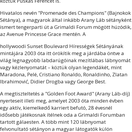
köztük Puskás Ferencét is.
Hivatalos nevén "Promenade des Champions" (Bajnokok
Sétánya), a magyarok által inkább Arany Láb sétányként
ismert tengerparti út a Grimaldi Forum mögött húzódik,
az Avenue Princesse Grace mentén. A
hollywoodi Sunset Boulevard Hírességek Sétányának
mintájára 2003 óta itt örökítik meg a járdába öntve a
világ legnagyobb labdarúgóinak mezítlábas lábnyomát
vagy kézlenyomatát – köztük olyan legendákét, mint
Maradona, Pelé, Cristiano Ronaldo, Ronaldinho, Zlatan
Ibrahimović, Didier Drogba vagy George Best.
A megtiszteltetés a "Golden Foot Award" (Arany Láb-díj)
nyerteseit illeti meg, amelyet 2003 óta minden évben
egy aktív, kiemelkedő karriert befutó, 28 évesnél
idősebb játékosnak ítélnek oda a Grimaldi Forumban
tartott gálaesten. A több mint 120 lábnyomat
felvonultató sétányon a magyar látogatók külön