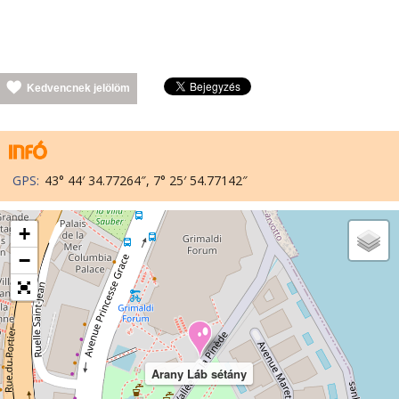
Kedvencnek jelölöm
GPS:
43° 44′ 34.77264″, 7° 25′ 54.77142″
+
−
Arany Láb sétány