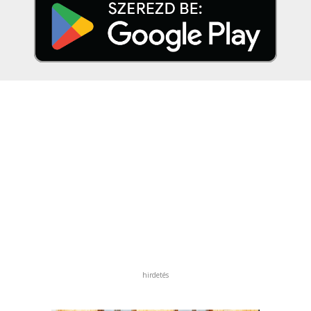
hirdetés