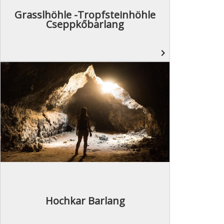
Grasslhöhle -Tropfsteinhöhle
Cseppkőbarlang
navigate_next
Hochkar Barlang