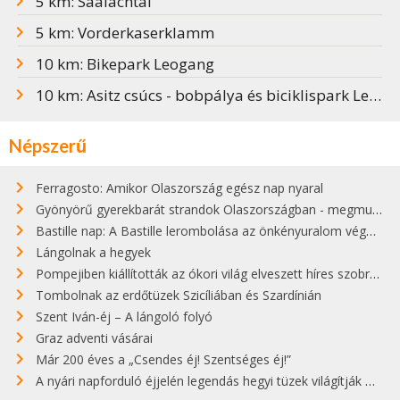
5 km: Saalachtal
5 km: Vorderkaserklamm
10 km: Bikepark Leogang
10 km: Asitz csúcs - bobpálya és biciklispark Leogangban
Népszerű
Ferragosto: Amikor Olaszország egész nap nyaral
Gyönyörű gyerekbarát strandok Olaszországban - megmutatjuk a 15 legjobbat
Bastille nap: A Bastille lerombolása az önkényuralom végét jelentette
Lángolnak a hegyek
Pompejiben kiállították az ókori világ elveszett híres szobrának másolatát
Tombolnak az erdőtüzek Szicíliában és Szardínián
Szent Iván-éj – A lángoló folyó
Graz adventi vásárai
Már 200 éves a „Csendes éj! Szentséges éj!”
A nyári napforduló éjjelén legendás hegyi tüzek világítják meg Zugspitzét