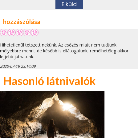
hozzászólása
Hihetetlenűl tetszett nekünk. Az esőzés miatt nem tudtunk
mélyebbre menni, de később is ellátogatunk, remélhetőleg akkor
lejjebb juthatunk.
2020-07-19 23:14:09
Hasonló látnivalók