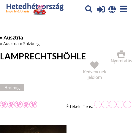
Az oldal sütiket (cookies) használ. További tájékoztatás itt:
Adatvédelmi tájékoztató
Ok
» Ausztria
»
Ausztria
»
Salzburg
LAMPRECHTSHÖHLE
Nyomtatás
Kedvencnek
jelölöm
Barlang
Értékeld Te is: