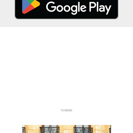
hirdetés