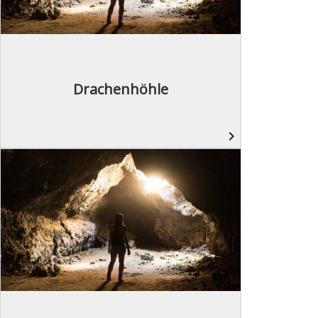
Drachenhöhle
navigate_next