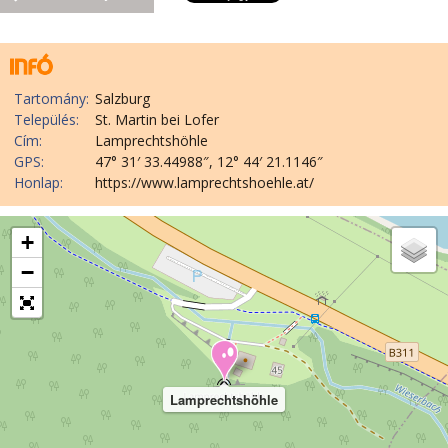
Tartomány:
Salzburg
Település:
St. Martin bei Lofer
Cím:
Lamprechtshöhle
GPS:
47° 31′ 33.44988″, 12° 44′ 21.1146″
Honlap:
https://www.lamprechtshoehle.at/
+
−
Lamprechtshöhle