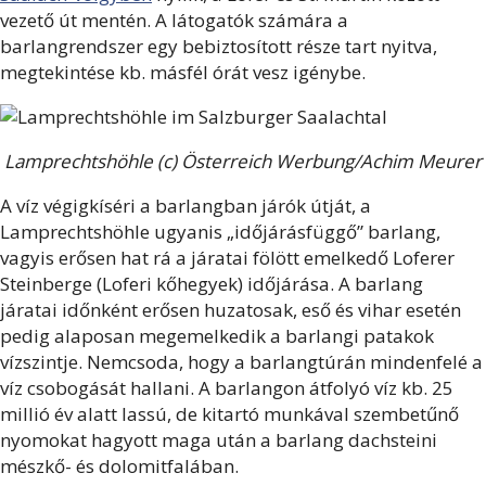
vezető út mentén. A látogatók számára a
barlangrendszer egy bebiztosított része tart nyitva,
megtekintése kb. másfél órát vesz igénybe.
Lamprechtshöhle (c) Österreich Werbung/Achim Meurer
A víz végigkíséri a barlangban járók útját, a
Lamprechtshöhle ugyanis „időjárásfüggő” barlang,
vagyis erősen hat rá a járatai fölött emelkedő Loferer
Steinberge (Loferi kőhegyek) időjárása. A barlang
járatai időnként erősen huzatosak, eső és vihar esetén
pedig alaposan megemelkedik a barlangi patakok
vízszintje. Nemcsoda, hogy a barlangtúrán mindenfelé a
víz csobogását hallani. A barlangon átfolyó víz kb. 25
millió év alatt lassú, de kitartó munkával szembetűnő
nyomokat hagyott maga után a barlang dachsteini
mészkő- és dolomitfalában.