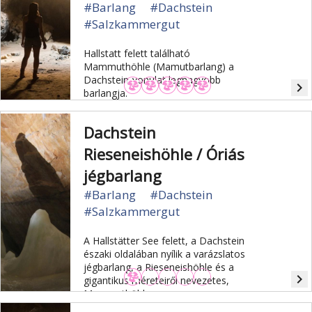
#Barlang
#Dachstein
#Salzkammergut
Hallstatt felett található
Mammuthöhle (Mamutbarlang) a
Dachstein-vonulat legnagyobb
navigate_next
barlangja.
Dachstein
Rieseneishöhle / Óriás
jégbarlang
#Barlang
#Dachstein
#Salzkammergut
A Hallstätter See felett, a Dachstein
északi oldalában nyílik a varázslatos
jégbarlang, a Rieseneishöhle és a
navigate_next
gigantikus méreteiről nevezetes,
Mammuthöhle.