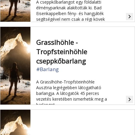
A cseppkőbarlangot egy földalatti
élményparknak alakították ki. Bad
Eisenkappelben fény- és hangjáték
navigate_next
segítségével nem csak a régi kövek
kezdenek mesélni, de még a barlangi
sárkány is életre kel.
Grasslhöhle -
Tropfsteinhöhle
cseppkőbarlang
#Barlang
A Grasslhöhe-Tropfsteinhöhle
Ausztria legrégebben látogatható
barlangja. A látogatók 45 perces
navigate_next
vezetés keretében ismerhetik meg a
barlangot.