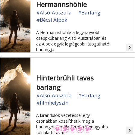
Hermannshöhle
#Alsó-Ausztria
#Barlang
#Bécsi Alpok
A Hermannshöhle a legynagyobb
cseppkőbarlang Alsó-Ausztriában és
az Alpok egyik legrégebbi látogatható
navigate_next
barlangja.
Hinterbrühli tavas
barlang
#Alsó-Ausztria
#Barlang
#filmhelyszín
A kirándulók vezetéssel egy
csónakban közelíthetik meg a
barlangot, amely Európa legnagyobb
navigate_next
földalatti tava.