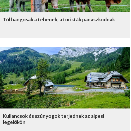
Túl hangosak a tehenek, a turisták panaszkodnak
Kullancsok és szúnyogok terjednek az alpesi
legelőkön