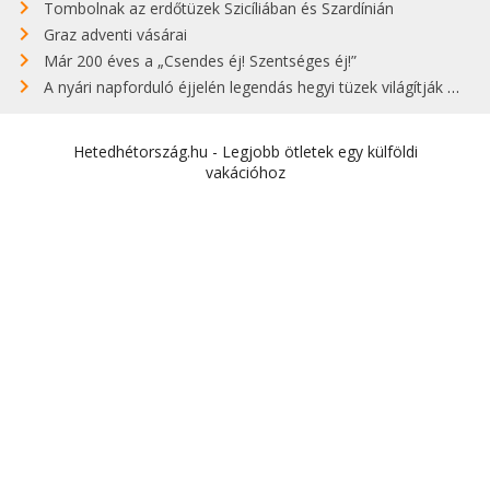
Tombolnak az erdőtüzek Szicíliában és Szardínián
Graz adventi vásárai
Már 200 éves a „Csendes éj! Szentséges éj!”
A nyári napforduló éjjelén legendás hegyi tüzek világítják meg Zugspitzét
Hetedhétország.hu - Legjobb ötletek egy külföldi
vakációhoz