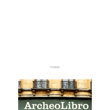
hirdetés