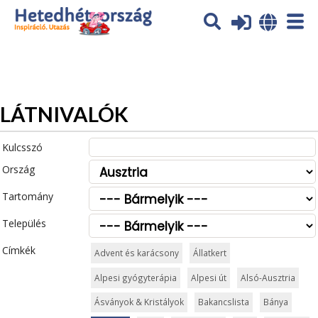
Az oldal sütiket (cookies) használ. További tájékoztatás itt:
Adatvédelmi tájékoztató
Ok
LÁTNIVALÓK
Kulcsszó
Ország
Tartomány
Település
Címkék
Advent és karácsony
Állatkert
Alpesi gyógyterápia
Alpesi út
Alsó-Ausztria
Ásványok & Kristályok
Bakancslista
Bánya