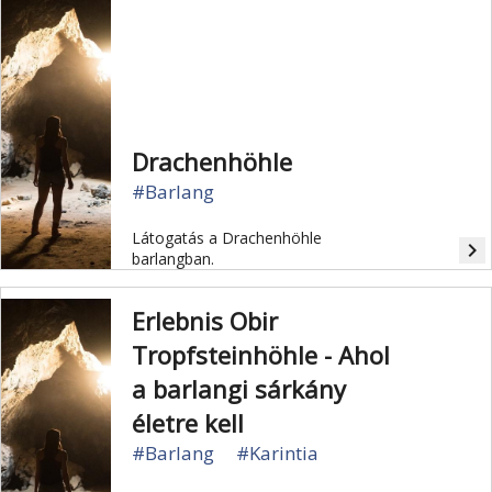
Drachenhöhle
#Barlang
Látogatás a Drachenhöhle
navigate_next
barlangban.
Erlebnis Obir
Tropfsteinhöhle - Ahol
a barlangi sárkány
életre kell
#Barlang
#Karintia