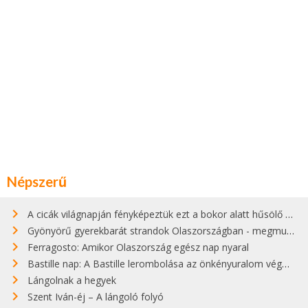
Népszerű
A cicák világnapján fényképeztük ezt a bokor alatt hűsölő cicát Kisorosziban
Gyönyörű gyerekbarát strandok Olaszországban - megmutatjuk a 15 legjobbat
Ferragosto: Amikor Olaszország egész nap nyaral
Bastille nap: A Bastille lerombolása az önkényuralom végét jelentette
Lángolnak a hegyek
Szent Iván-éj – A lángoló folyó