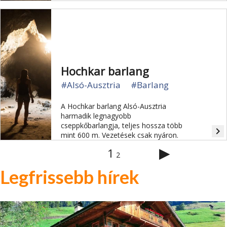
Hochkar barlang
#Alsó-Ausztria
#Barlang
A Hochkar barlang Alsó-Ausztria
harmadik legnagyobb
cseppkőbarlangja, teljes hossza több
navigate_next
mint 600 m. Vezetések csak nyáron.
▶
1
2
Legfrissebb hírek