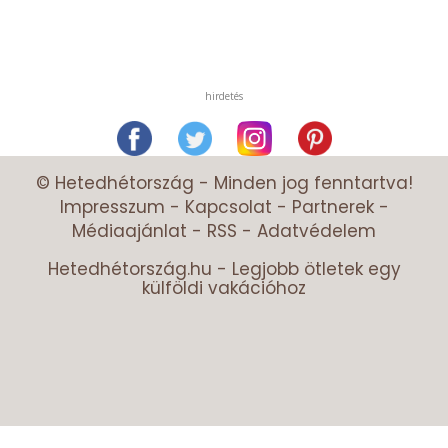
hirdetés
© Hetedhétország - Minden jog fenntartva!
Impresszum
-
Kapcsolat
-
Partnerek
-
Médiaajánlat
-
RSS
-
Adatvédelem
Hetedhétország.hu - Legjobb ötletek egy
külföldi vakációhoz