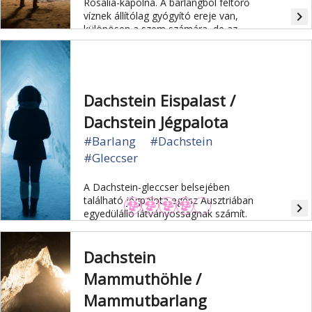
Rosalia-kápolna. A barlangból feltörő
navigate_next
víznek állítólag gyógyító ereje van,
különösen a szem számára, de az
általános jó egészséget is elősegíti.
Dachstein Eispalast /
Dachstein Jégpalota
#Barlang
#Dachstein
#Gleccser
A Dachstein-gleccser belsejében
található jégpalota egész Ausztriában
navigate_next
egyedülálló látványosságnak számít.
Dachstein
Mammuthöhle /
Mammutbarlang