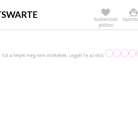
HTSWARTE
Kedvencnek
Nyomta
jelölöm
Ezt a helyet még nem értékelték. Legyél Te az első: