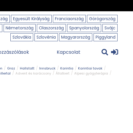
szág
Egyesült Királyság
Franciaország
Görögország
o
Németország
Olaszország
Spanyolország
Svájc
Szlovákia
Szlovénia
Magyarország
Piggyland
ozzászólások
Kapcsolat
en
Graz
Hallstatt
Innsbruck
Karintia
Karintiai tavak
illertal
Advent és karácsony
Állatkert
Alpesi gyógyterápia
park
Kerékpár
Kilátó
Korcsolyapálya
Magyar kapcsolat
avak
Tél
Téli túrázás
Templom és kolostor
Természeti park