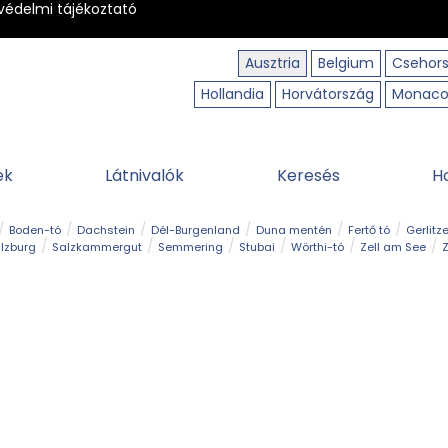
védelmi tájékoztató
Ausztria
Belgium
Csehor
Hollandia
Horvátország
Monac
ek
Látnivalók
Keresés
H
Boden-tó
Dachstein
Dél-Burgenland
Duna mentén
Fertő tó
Gerlitz
lzburg
Salzkammergut
Semmering
Stubai
Wörthi-tó
Zell am See
Z
úraút
Határélmény
Hegy és csúcs
Hegyi gyerekvilág
Húsvét
Kaland
Régiók
Sisi nyomában
Strand és fürdő
Szabadidőpark
Szurdok
T