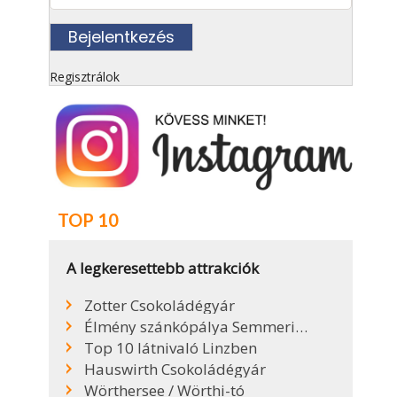
Regisztrálok
TOP 10
A legkeresettebb attrakciók
Zotter Csokoládégyár
Élmény szánkópálya Semmeringen
Top 10 látnivaló Linzben
Hauswirth Csokoládégyár
Wörthersee / Wörthi-tó