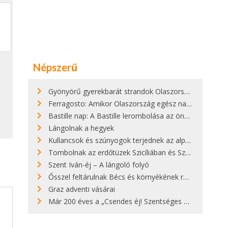
Népszerű
Gyönyörű gyerekbarát strandok Olaszországban - megmutatjuk a 15 legjobbat
Ferragosto: Amikor Olaszország egész nap nyaral
Bastille nap: A Bastille lerombolása az önkényuralom végét jelentette
Lángolnak a hegyek
Kullancsok és szúnyogok terjednek az alpesi legelőkön
Tombolnak az erdőtüzek Szicíliában és Szardínián
Szent Iván-éj – A lángoló folyó
Ősszel feltárulnak Bécs és környékének rendkívüli építészeti kincsei
Graz adventi vásárai
Már 200 éves a „Csendes éj! Szentséges éj!”