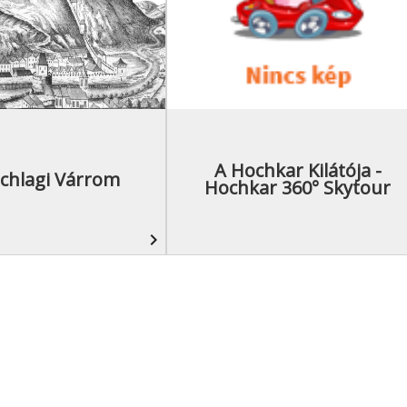
A Hochkar Kilátója -
schlagi Várrom
Hochkar 360° Skytour
navigate_next