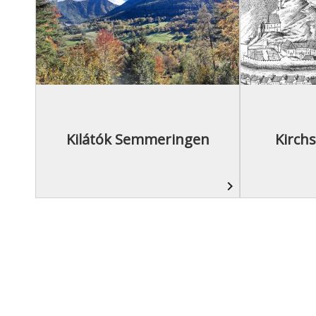
Kilátók Semmeringen
Kirch
navigate_next