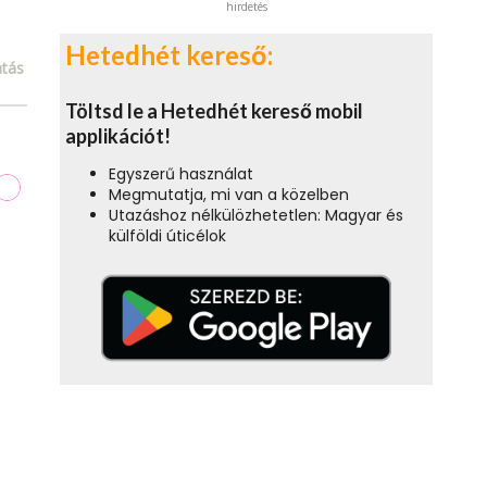
hirdetés
Hetedhét kereső:
tás
Töltsd le a Hetedhét kereső mobil
applikációt!
Egyszerű használat
Megmutatja, mi van a közelben
Utazáshoz nélkülözhetetlen: Magyar és
külföldi úticélok