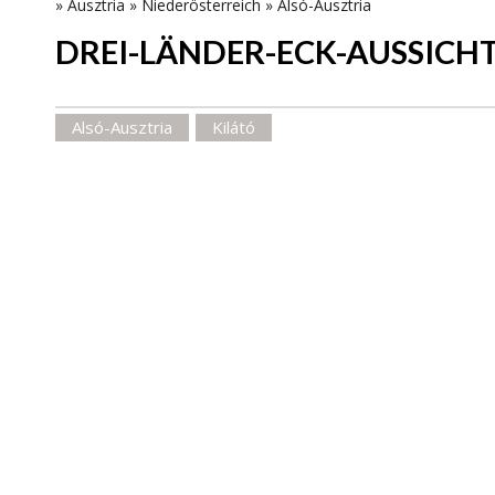
»
Ausztria
»
Niederösterreich
»
Alsó-Ausztria
DREI-LÄNDER-ECK-AUSSIC
Alsó-Ausztria
Kilátó