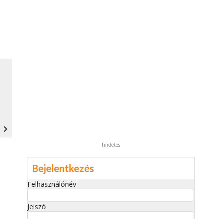
navigate_next
hirdetés
Bejelentkezés
Felhasználónév
Jelszó