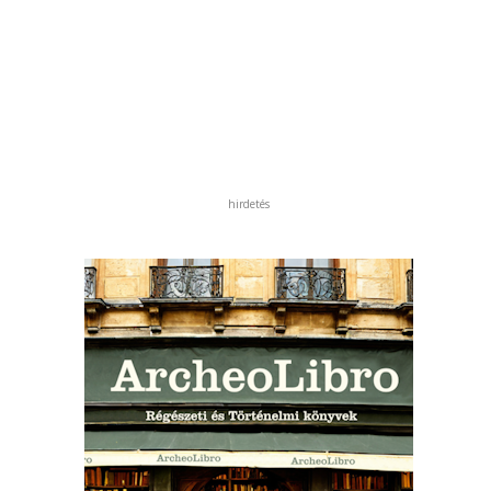
hirdetés