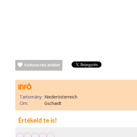
Kedvencnek jelölöm
Tartomány:
Niederösterreich
Cím:
Gschaidt
Értékeld te is!