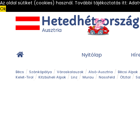
Az oldal sütiket (cookies) használ. További tájékoztatás itt:
Adat
Ok
Ausztria
Nyitólap
Hír
Bécs
Szánkópálya
Városkalauzok
Alsó-Ausztria
Bécsi Alpok
Kelet-Tirol
Kitzbüheli Alpok
Linz
Murau
Nassfeld
Ötztal
Sa
Alpesi út
Ásványok & Kristályok
Barlang
Bob
Csúszda
Esemény
Gleccser
Gyerek t
Múzeum
Óriásroller és mountaincart
Osztrák ételek
Park és kert
Túra
Vár és kastély
Világörökség
Vízesés
Zöldturista