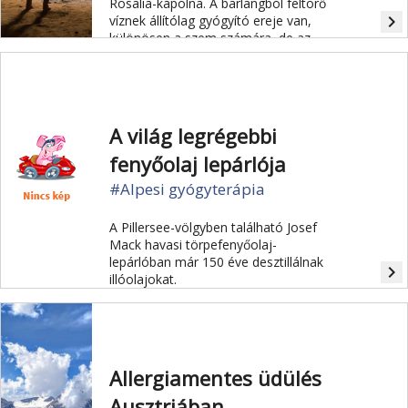
Rosalia-kápolna. A barlangból feltörő
navigate_next
víznek állítólag gyógyító ereje van,
különösen a szem számára, de az
általános jó egészséget is elősegíti.
A világ legrégebbi
fenyőolaj lepárlója
#Alpesi gyógyterápia
A Pillersee-völgyben található Josef
Mack havasi törpefenyőolaj-
lepárlóban már 150 éve desztillálnak
navigate_next
illóolajokat.
Allergiamentes üdülés
Ausztriában