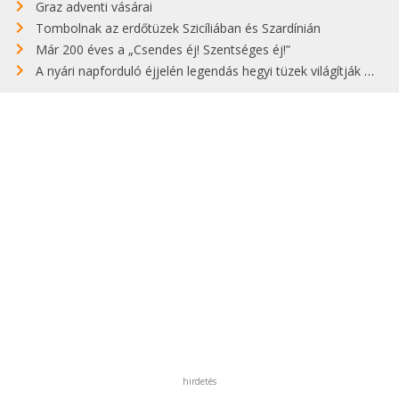
Graz adventi vásárai
Tombolnak az erdőtüzek Szicíliában és Szardínián
Már 200 éves a „Csendes éj! Szentséges éj!”
A nyári napforduló éjjelén legendás hegyi tüzek világítják meg Zugspitzét
hirdetés