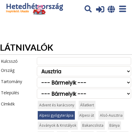
Az oldal sütiket (cookies) használ. További tájékoztatás itt:
Adatvédelmi tájékoztató
Ok
LÁTNIVALÓK
Kulcsszó
Ország
Tartomány
Település
Címkék
Advent és karácsony
Állatkert
Alpesi gyógyterápia
Alpesi út
Alsó-Ausztria
Ásványok & Kristályok
Bakancslista
Bánya