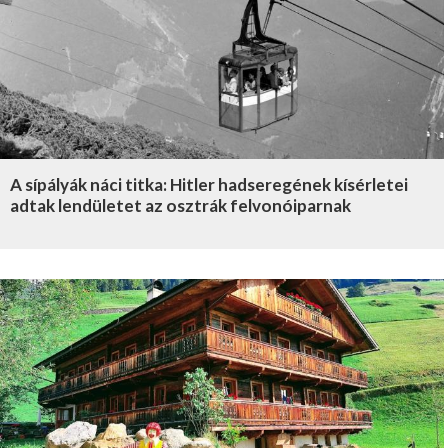
A sípályák náci titka: Hitler hadseregének kísérletei
adtak lendületet az osztrák felvonóiparnak