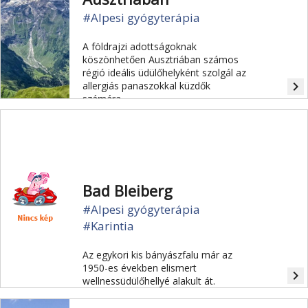
#Alpesi gyógyterápia
A földrajzi adottságoknak
köszönhetően Ausztriában számos
régió ideális üdülőhelyként szolgál az
navigate_next
allergiás panaszokkal küzdők
számára.
Bad Bleiberg
#Alpesi gyógyterápia
#Karintia
Az egykori kis bányászfalu már az
1950-es években elismert
navigate_next
wellnessüdülőhellyé alakult át.