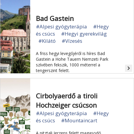
Bad Gastein
#Alpesi gyógyterápia
#Hegy
és csúcs
#Hegyi gyerekvilág
#Kilátó
#Vízesés
A friss hegyi levegőjéről is híres Bad
Gastein a Hohe Tauern Nemzeti Park
szívében fekszik, 1000 méterrel a
navigate_next
tengerszint felett.
Cirbolyaerdő a tiroli
Hochzeiger csúcson
#Alpesi gyógyterápia
#Hegy
és csúcs
#Mountaincart
A pitztali Jerzens felett magasodó