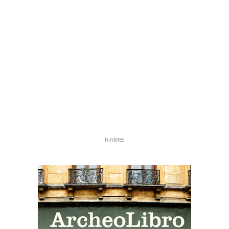
hirdetés