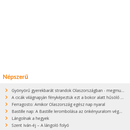
Népszerű
Gyönyörű gyerekbarát strandok Olaszországban - megmutatjuk a 15 legjobbat
A cicák világnapján fényképeztük ezt a bokor alatt hűsölő cicát Kisorosziban
Ferragosto: Amikor Olaszország egész nap nyaral
Bastille nap: A Bastille lerombolása az önkényuralom végét jelentette
Lángolnak a hegyek
Szent Iván-éj – A lángoló folyó