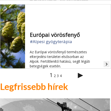
m magasságban - Ausztria legrégibb
Almja, az írásos emlékekben már
1212 -ben is említett Jagdhausalm.
Európai vörösfenyő
#Alpesi gyógyterápia
Az Európai vörösfenyő természetes
elterjedési területei elsősorban az
Alpok. Fertőtlenítő hatású, segít légúti
navigate_next
betegségek esetén.
▶
1
2
3
4
Legfrissebb hírek