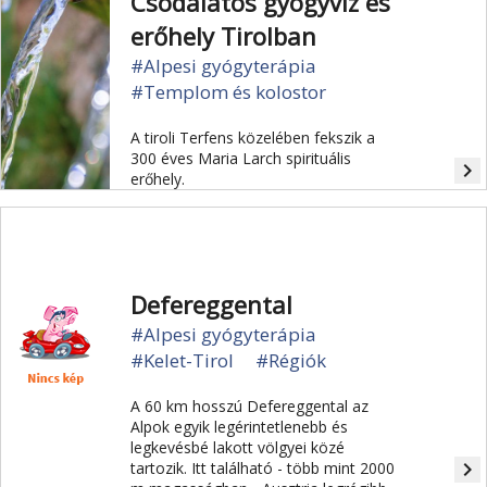
Csodálatos gyógyvíz és
erőhely Tirolban
#Alpesi gyógyterápia
#Templom és kolostor
A tiroli Terfens közelében fekszik a
300 éves Maria Larch spirituális
navigate_next
erőhely.
Defereggental
#Alpesi gyógyterápia
#Kelet-Tirol
#Régiók
A 60 km hosszú Defereggental az
Alpok egyik legérintetlenebb és
legkevésbé lakott völgyei közé
navigate_next
tartozik. Itt található - több mint 2000