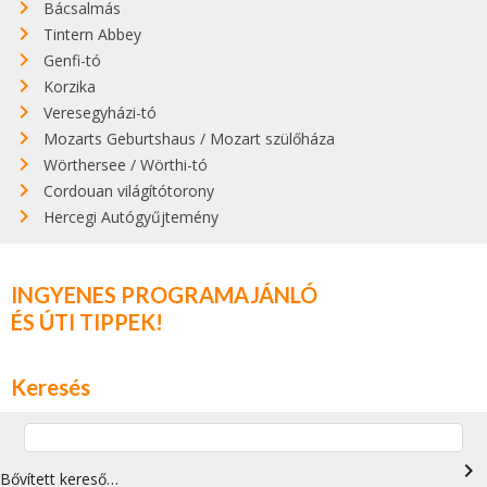
Bácsalmás
Tintern Abbey
Genfi-tó
Korzika
Veresegyházi-tó
Mozarts Geburtshaus / Mozart szülőháza
Wörthersee / Wörthi-tó
Cordouan világítótorony
Hercegi Autógyűjtemény
INGYENES PROGRAMAJÁNLÓ
ÉS ÚTI TIPPEK!
Keresés
navigate_next
Bővített kereső…