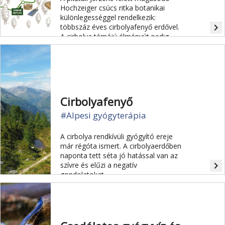
Hochzeiger csúcs ritka botanikai
különlegességgel rendelkezik:
navigate_next
többszáz éves cirbolyafenyő erdővel.
A cirbolya témájú élményút pedig
segíti megismertetni ezt a fenyőfajtát
az ide látogató turistákkal.
Cirbolyafenyő
#Alpesi gyógyterápia
A cirbolya rendkívüli gyógyító ereje
már régóta ismert. A cirbolyaerdőben
naponta tett séta jó hatással van az
navigate_next
szívre és elűzi a negatív
gondolatokat.