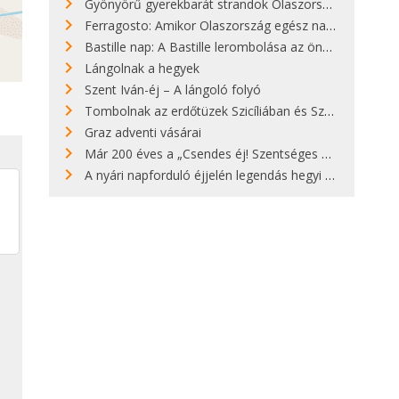
Gyönyörű gyerekbarát strandok Olaszországban - megmutatjuk a 15 legjobbat
Ferragosto: Amikor Olaszország egész nap nyaral
Bastille nap: A Bastille lerombolása az önkényuralom végét jelentette
Lángolnak a hegyek
Szent Iván-éj – A lángoló folyó
Tombolnak az erdőtüzek Szicíliában és Szardínián
Graz adventi vásárai
Már 200 éves a „Csendes éj! Szentséges éj!”
A nyári napforduló éjjelén legendás hegyi tüzek világítják meg Zugspitzét