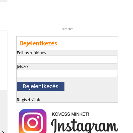
hirdetés
Bejelentkezés
Felhasználónév
Jelszó
Regisztrálok
navigate_next