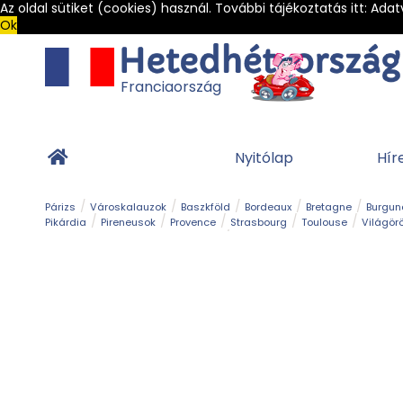
Az oldal sütiket (cookies) használ. További tájékoztatás itt:
Adat
Ok
Franciaország
Nyitólap
Hír
Párizs
Városkalauzok
Baszkföld
Bordeaux
Bretagne
Burgun
Pikárdia
Pireneusok
Provence
Strasbourg
Toulouse
Világör
Franciaország Legszebb Városkái
Gleccser
Hegy és csúcs
Kalandpark
Kerékpár
Kilá
Sziget
Szirt és fok
Szurdok
Tavak
Templom és kolostor
Teng