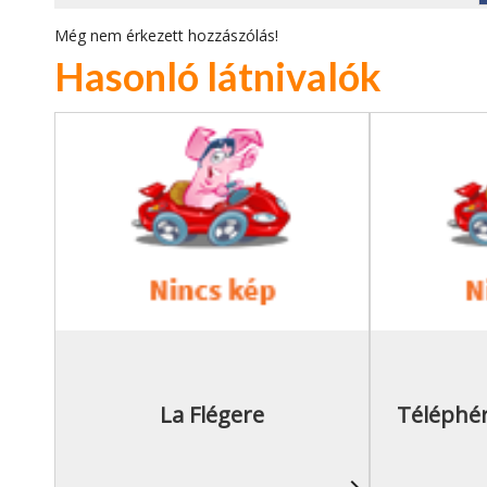
Még nem érkezett hozzászólás!
Hasonló látnivalók
La Flégere
Téléphér
navigate_next