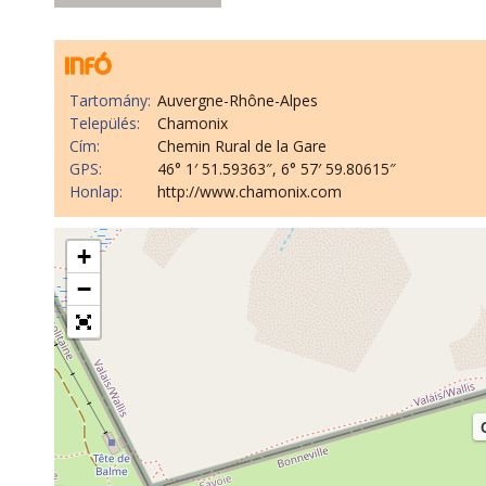
Tartomány:
Auvergne-Rhône-Alpes
Település:
Chamonix
Cím:
Chemin Rural de la Gare
GPS:
46° 1′ 51.59363″, 6° 57′ 59.80615″
Honlap:
http://www.chamonix.com
+
−