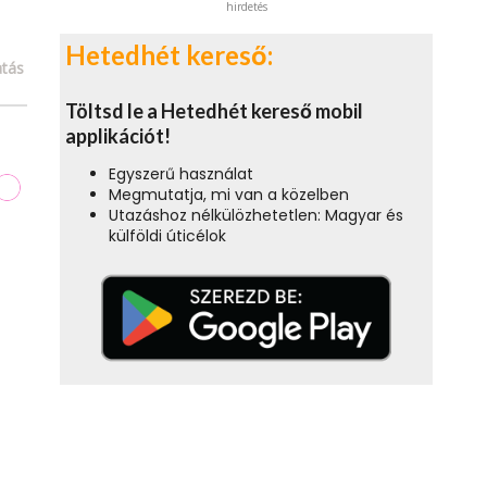
hirdetés
Hetedhét kereső:
tás
Töltsd le a Hetedhét kereső mobil
applikációt!
Egyszerű használat
Megmutatja, mi van a közelben
Utazáshoz nélkülözhetetlen: Magyar és
külföldi úticélok