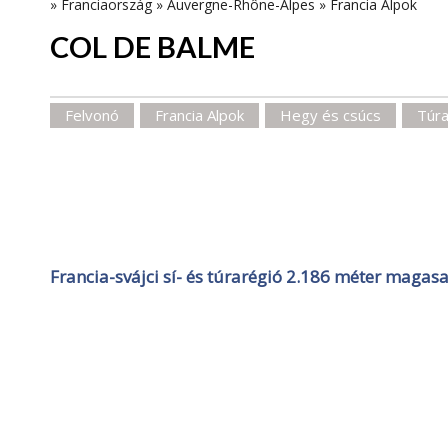
»
Franciaország
»
Auvergne-Rhône-Alpes
»
Francia Alpok
COL DE BALME
Felvonó
Francia Alpok
Hegy és csúcs
Túr
Francia-svájci sí- és túrarégió 2.186 méter magasa