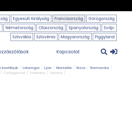
szág
Egyesült Királyság
Franciaország
Görögország
o
Németország
Olaszország
Spanyolország
Svájc
Szlovákia
Szlovénia
Magyarország
Piggyland
ozzászólások
Kapcsolat
i kastélyok
Lotaringia
Lyon
Marseille
Nizza
Normandia
Csillagászat
Esemény
Felvonó
r
Panorámaút
Park és kert
Római emlék
Szabadidőpark