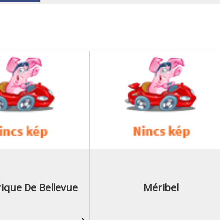
ique De Bellevue
Méribel
navigate_next