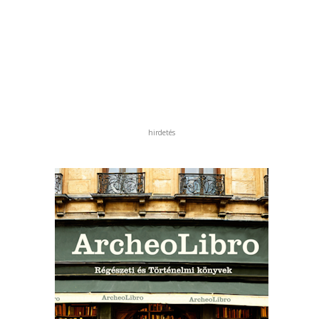
hirdetés