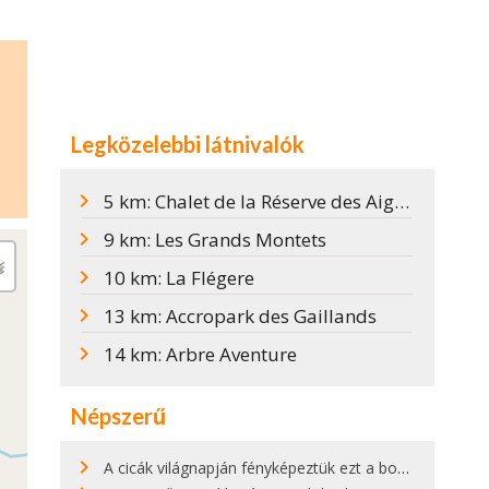
Legközelebbi látnivalók
5 km: Chalet de la Réserve des Aiguilles Rouges
9 km: Les Grands Montets
10 km: La Flégere
13 km: Accropark des Gaillands
14 km: Arbre Aventure
Népszerű
A cicák világnapján fényképeztük ezt a bokor alatt hűsölő cicát Kisorosziban