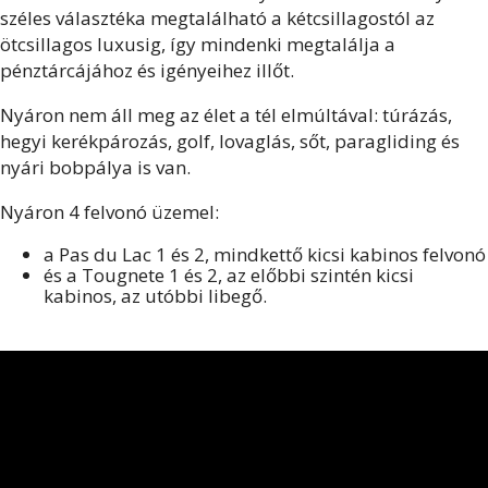
széles választéka megtalálható a kétcsillagostól az
ötcsillagos luxusig, így mindenki megtalálja a
pénztárcájához és igényeihez illőt.
Nyáron nem áll meg az élet a tél elmúltával: túrázás,
hegyi kerékpározás, golf, lovaglás, sőt, paragliding és
nyári bobpálya is van.
Nyáron 4 felvonó üzemel:
a Pas du Lac 1 és 2, mindkettő kicsi kabinos felvonó
és a Tougnete 1 és 2, az előbbi szintén kicsi
kabinos, az utóbbi libegő.