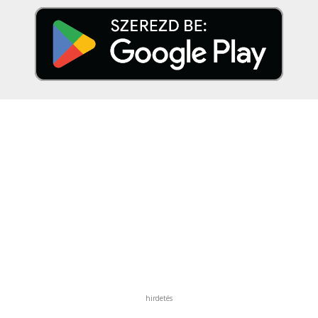
hirdetés