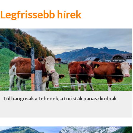
Legfrissebb hírek
Túl hangosak a tehenek, a turisták panaszkodnak