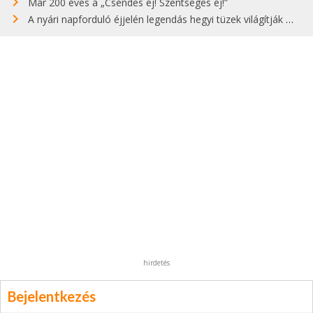
Már 200 éves a „Csendes éj! Szentséges éj!”
A nyári napforduló éjjelén legendás hegyi tüzek világítják meg Zugspitzét
hirdetés
Bejelentkezés