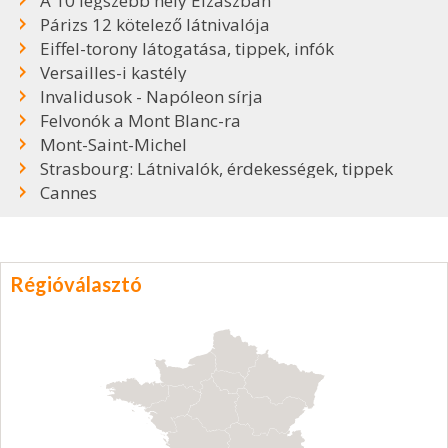
A 10 legszebb hely Elzászban
Párizs 12 kötelező látnivalója
Eiffel-torony látogatása, tippek, infók
Versailles-i kastély
Invalidusok - Napóleon sírja
Felvonók a Mont Blanc-ra
Mont-Saint-Michel
Strasbourg: Látnivalók, érdekességek, tippek
Cannes
Régióválasztó