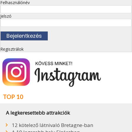
Felhasználónév
Jelszó
Regisztrálok
TOP 10
A legkeresettebb attrakciók
12 kötelező látnivaló Bretagne-ban