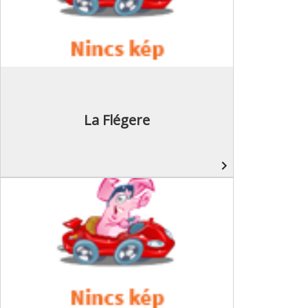
La Flégere
navigate_next