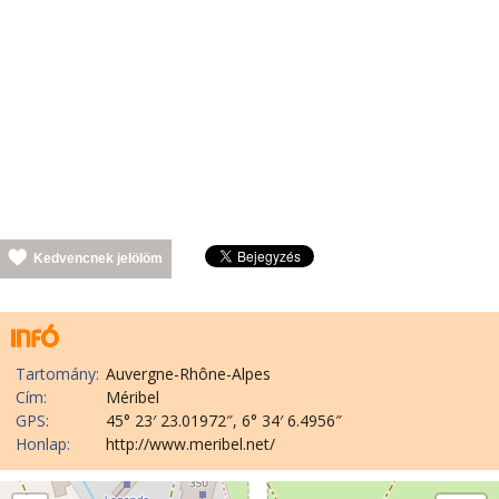
Kedvencnek jelölöm
Tartomány:
Auvergne-Rhône-Alpes
Cím:
Méribel
GPS:
45° 23′ 23.01972″, 6° 34′ 6.4956″
Honlap:
http://www.meribel.net/