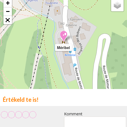
+
−
Méribel
Értékeld te is!
Komment