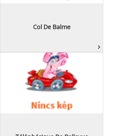
Col De Balme
navigate_next