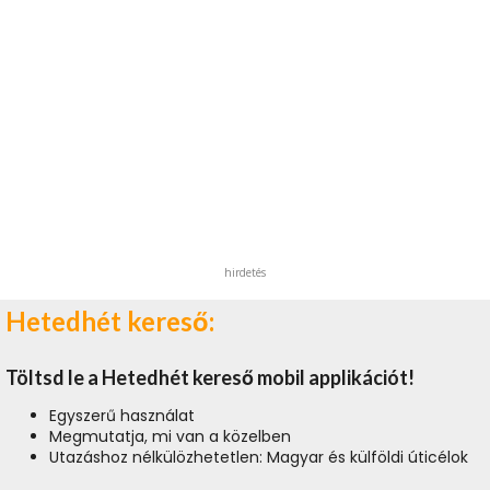
hirdetés
Hetedhét kereső:
Töltsd le a Hetedhét kereső mobil applikációt!
Egyszerű használat
Megmutatja, mi van a közelben
Utazáshoz nélkülözhetetlen: Magyar és külföldi úticélok