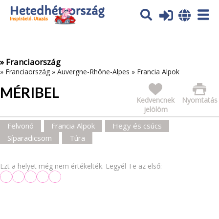
Az oldal sütiket (cookies) használ. További tájékoztatás itt:
Adatvédelmi tájékoztató
Ok
» Franciaország
»
Franciaország
»
Auvergne-Rhône-Alpes
»
Francia Alpok
MÉRIBEL
Kedvencnek
Nyomtatás
jelölöm
Felvonó
Francia Alpok
Hegy és csúcs
Síparadicsom
Túra
Ezt a helyet még nem értékelték. Legyél Te az első: