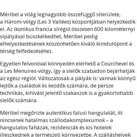
Méribel a világ legnagyobb összefüggő síterülete,
a Három-völgy (Les 3 Vallées) központjában helyezkedik
el. Az ikonikus francia sírégió összesen 600 kilométernyi
sípályával büszkélkedhet, Méribel pedig
elhelyezkedésének köszönhetően kiváló kiindulópont a
térség felfedezéséhez.
Egyetlen felvonóval könnyedén elérhető a Courchevel és
a Les Menuires-völgy, így a síelők szabadon bejárhatják
az egész régiót. Változatosak a pályák is: vannak könnyű
lejtők a családok és kezdők számára, de persze
technikás, kihívást jelentő szakaszok is a gyakorlottabb
síelők számára.
Méribel megőrizte autentikus falusi hangulatát, itt
nincsenek hatalmas szállodakomplexumok – a
hangulatos faházak, rezidenciák és kis hotelek
illeszkednek a természeti környezetbe. A szálláshelyek