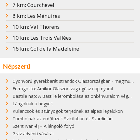
7 km: Courchevel
8 km: Les Ménuires
10 km: Val Thorens
10 km: Les Trois Vallées
16 km: Col de la Madeleine
Népszerű
Gyönyörű gyerekbarát strandok Olaszországban - megmutatjuk a 15 legjobbat
Ferragosto: Amikor Olaszország egész nap nyaral
Bastille nap: A Bastille lerombolása az önkényuralom végét jelentette
Lángolnak a hegyek
Kullancsok és szúnyogok terjednek az alpesi legelőkön
Tombolnak az erdőtüzek Szicíliában és Szardínián
Szent Iván-éj – A lángoló folyó
Graz adventi vásárai